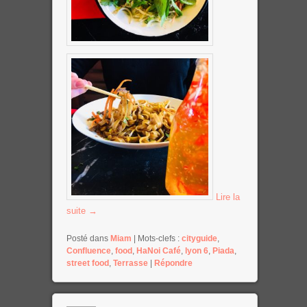
Lire la
suite
→
Posté dans
Miam
|
Mots-clefs :
cityguide
,
Confluence
,
food
,
HaNoi Café
,
lyon 6
,
Piada
,
street food
,
Terrasse
|
Répondre