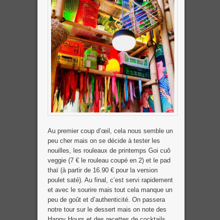
Au premier coup d’œil, cela nous semble un
peu cher mais on se décide à tester les
nouilles, les rouleaux de printemps Goi cuô
veggie (7 € le rouleau coupé en 2) et le pad
thaï (à partir de 16.90 € pour la version
poulet saté). Au final, c’est servi rapidement
et avec le sourire mais tout cela manque un
peu de goût et d’authenticité. On passera
notre tour sur le dessert mais on note des
Happy Hours et des recettes de cocktails.