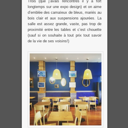
Trois (que j’avais rencontrés il y a fort
longtemps sur une expo design) et on aime
d’emblée des camaïeux de bleus, mariés au
bois clair et aux suspensions ajourées. La
salle est assez grande, vaste, pas trop de
proximité entre les tables et c’est chouette
(sauf si on souhaite à tout prix tout savoir
de la vie de ses voisins!)