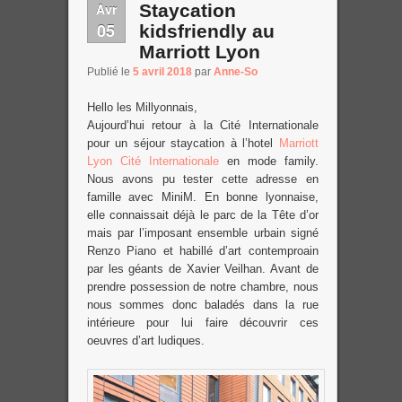
Avr
Staycation
05
kidsfriendly au
Marriott Lyon
Publié le
5 avril 2018
par
Anne-So
Hello les Millyonnais,
Aujourd’hui retour à la Cité Internationale
pour un séjour staycation à l’hotel
Marriott
Lyon Cité Internationale
en mode family.
Nous avons pu tester cette adresse en
famille avec MiniM. En bonne lyonnaise,
elle connaissait déjà le parc de la Tête d’or
mais par l’imposant ensemble urbain signé
Renzo Piano et habillé d’art contemproain
par les géants de Xavier Veilhan. Avant de
prendre possession de notre chambre, nous
nous sommes donc baladés dans la rue
intérieure pour lui faire découvrir ces
oeuvres d’art ludiques.