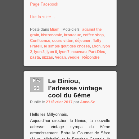
Page Facebook
Lire la suite
→
Posté dans
Miam
|
Mots-clefs :
against the
grain
,
bistronomie
,
brotteaux
,
coffee shop
,
Confluence
,
cours vitton
,
déjeuner
,
fluffy
,
Fratelli
,
le simple gout des choses
,
Lyon
,
lyon
2
,
lyon 3
,
lyon 6
,
lyon 7
,
nouveau
,
Part-Dieu
,
pasta
,
pizzas
,
Vegan
,
veggie
|
Répondre
Fév
Le Biniou,
23
l’adresse vintage
cool du 6ème
Publié le
23 février 2017
par
Anne-So
Hello les Millyonnais,
Aujourd’hui direction le Biniou, la nouvelle
adresse vintage sympa du 6ème
arrondissement. Entre le Gourmet de Sèze