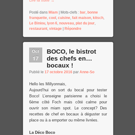
Lire la suite
→
Posté dans
Miam
|
Mots-clefs :
bar
,
bonne
franquette
,
cool
,
cuisine
,
fait maison
,
kitsch
,
Le Biniou
,
lyon 6
,
nouveau
,
plat du jour
,
restaurant
,
vintage
|
Répondre
Oct
BOCO, le bistrot
17
des chefs en…
bocaux !
Publié le
17 octobre 2016
par
Anne-So
Hello les Millyonnais,
Aujourd’hui on sort du bocal pour tester
Boco! L’enseigne parisienne a choisi le
6ème côté Foch mais côté calme pour
ouvrir son miam spot. Le concept? Des
recettes de chef en bocaux à déguster sur
place ou à a emporter ou même livrées.
La Déco Boco