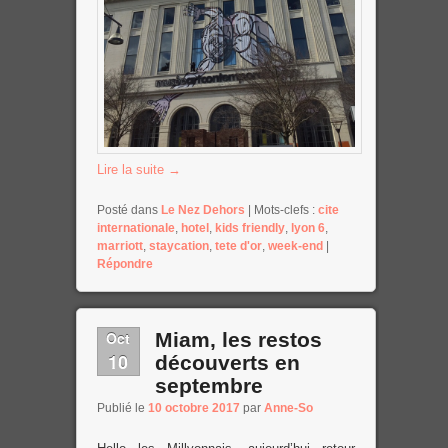
Lire la suite
→
Posté dans
Le Nez Dehors
|
Mots-clefs :
cite
internationale
,
hotel
,
kids friendly
,
lyon 6
,
marriott
,
staycation
,
tete d'or
,
week-end
|
Répondre
Oct
Miam, les restos
10
découverts en
septembre
Publié le
10 octobre 2017
par
Anne-So