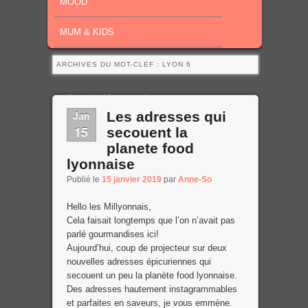
MOOD
MUM & KIDS
ARCHIVES DU MOT-CLEF :
LYON 6
Page 1 of 2
1
2
Jan
Les adresses qui
15
secouent la
planete food
lyonnaise
Publié le
15 janvier 2019
par
Anne-So
Hello les Millyonnais,
Cela faisait longtemps que l’on n’avait pas
parlé gourmandises ici!
Aujourd’hui, coup de projecteur sur deux
nouvelles adresses épicuriennes qui
secouent un peu la planète food lyonnaise.
Des adresses hautement instagrammables
et parfaites en saveurs, je vous emmène.