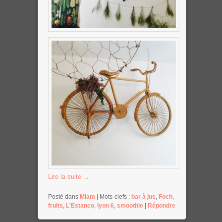
Lire la suite
→
Posté dans
Miam
|
Mots-clefs :
bar à jus
,
Foch
,
fruits
,
L'Estanco
,
lyon 6
,
smoothie
|
Répondre