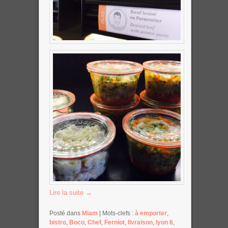
Lire la suite
→
Posté dans
Miam
|
Mots-clefs :
à emporter
,
bistro
,
Boco
,
Chef
,
Ferniot
,
livraison
,
lyon 6
,