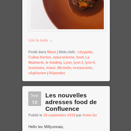
Lire la suite
→
Posté dans
Miam
|
Mots-clefs :
cityguide
,
Culina Hortus
,
epiucurienne
,
food
,
La
Mutinerie
,
le fooding
,
Lyon
,
lyon 2
,
lyon 6
,
lyonnaise
,
miam
,
Michelin
,
restaurants
,
végétarien
|
Répondre
Sep
Les nouvelles
18
adresses food de
Confluence
Publié le
18 septembre 2018
par
Anne-So
Hello les Millyonnais,