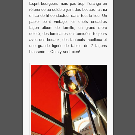
Esprit bourgeois mais pas trop, l’orange en
référence au célèbre joint des bocaux fait ici
office de fil conducteur dans tout le lieu. Un
papier peint vintage, les chefs encadrés
façon album de famille, un grand store
coloré, des luminaires customisées toujours
avec des bocaux, des fauteuils moelleux et
une grande lignée de tables de 2 façons
brasserie… On s’y sent bien!