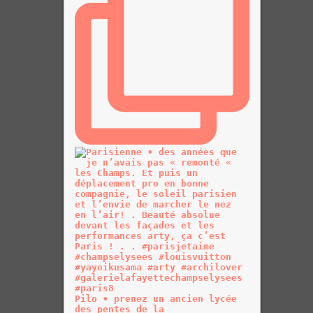
Pilo • prenez un ancien lycée
des pentes de la