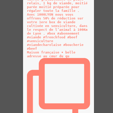
Maison française • belle
adresse au cœur du qu