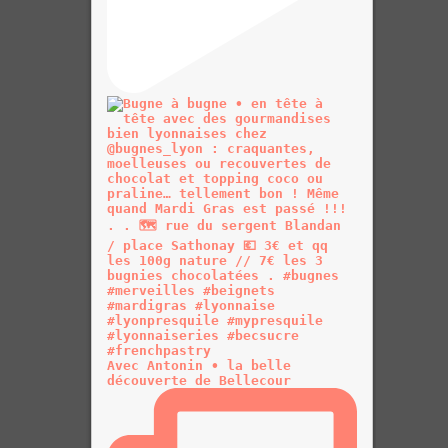
Avec Antonin • la belle
découverte de Bellecour