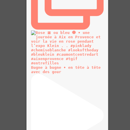
Bugne à bugne • en tête à tête
avec des gour