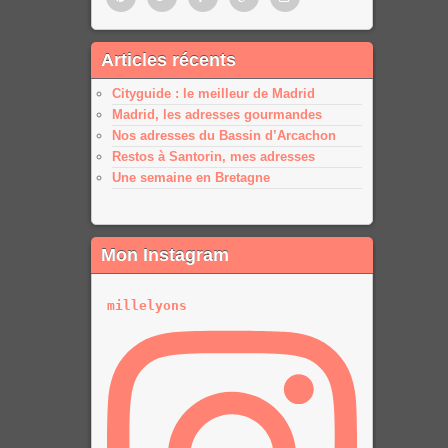
Pinterest
Twitter
Facebook
Google
Google
Articles récents
plus
plus
Cityguide : le meilleur de Madrid
Madrid, les adresses gourmandes
Nos adresses du Bassin d’Arcachon
Restos à Santorin, mes adresses
Une semaine en Bretagne
Mon Instagram
millelyons