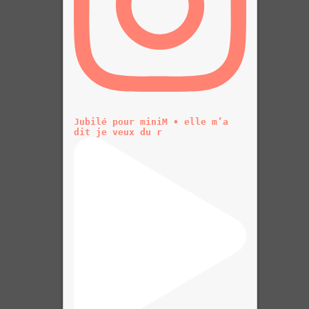
Jubilé pour miniM • elle m’a
dit je veux du r