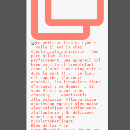
Bleu de toi • ce
@grandhoteldieu est devenu mon