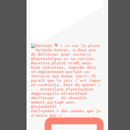
Parisienne • des années que je
n’avais pas «