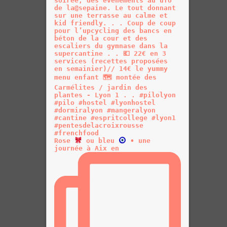
Rose
ou bleu
• une
journée à Aix en