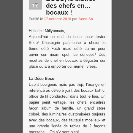
17
des chefs en…
bocaux !
Publié le
17 octobre 2016
par
Anne-So
Hello les Millyonnais,
Aujourd’hui on sort du bocal pour tester
Boco! L’enseigne parisienne a choisi le
6ème côté Foch mais côté calme pour
ouvrir son miam spot. Le concept? Des
recettes de chef en bocaux à déguster sur
place ou à a emporter ou même livrées.
La Déco Boco
Esprit bourgeois mais pas trop, l’orange en
référence au célèbre joint des bocaux fait ici
office de fil conducteur dans tout le lieu. Un
papier peint vintage, les chefs encadrés
façon album de famille, un grand store
coloré, des luminaires customisées toujours
avec des bocaux, des fauteuils moelleux et
une grande lignée de tables de 2 façons
brasserie… On s’y sent bien!