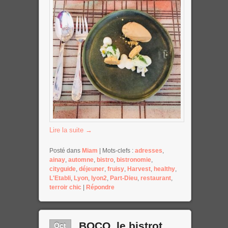
Lire la suite
→
Posté dans
Miam
|
Mots-clefs :
adresses
,
ainay
,
automne
,
bistro
,
bistronomie
,
cityguide
,
déjeuner
,
fruisy
,
Harvest
,
healthy
,
L'Etabli
,
Lyon
,
lyon2
,
Part-Dieu
,
restaurant
,
terroir chic
|
Répondre
Oct
BOCO, le bistrot