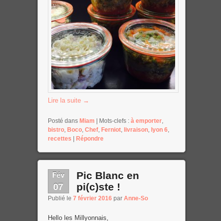
Lire la suite
→
Posté dans
Miam
|
Mots-clefs :
à emporter
,
bistro
,
Boco
,
Chef
,
Ferniot
,
livraison
,
lyon 6
,
recettes
|
Répondre
Fév
Pic Blanc en
07
pi(c)ste !
Publié le
7 février 2016
par
Anne-So
Hello les Millyonnais,