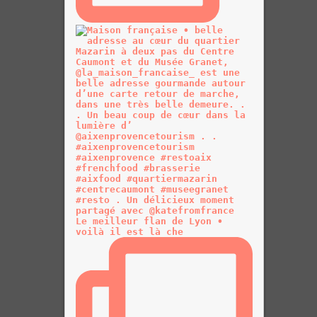
Le meilleur flan de Lyon •
voilà il est là che