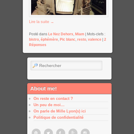
Lire la suite
→
Posté dans
Le Nez Dehors
,
Miam
|
Mots-clefs :
bistro
,
éphémère
,
Pic blanc
,
resto
,
valence
|
2
Réponses
Rechercher
About me!
On reste en contact ?
Un peu de moi…
On parle de Mille Lyon(s) ici
Politique de confidentialité