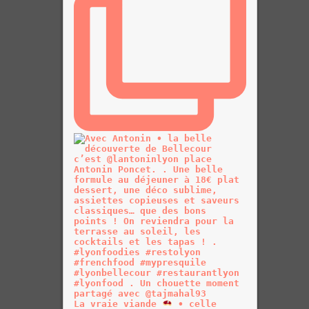
La vraie viande
• celle