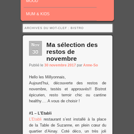
MOOD
MUM & KIDS
ARCHIVES DU MOT-CLEF :
BISTRO
Nov
Ma sélection des
30
restos de
novembre
Publié le
30 novembre 2017
par
Anne-So
Hello les Millyonnais,
Aujourd’hui, découverte des restos de
novembre, testés et approuvés!! Bistrot
épicurien, resto terroir chic ou cantine
healthy…. A vous de choisir !
#1 – L’Etabli
L’Etabli
restaurant s’est installé à la place
de la Table de Suzanne, en plein cœur du
quartier d’Ainay. Coté déco, un très joli