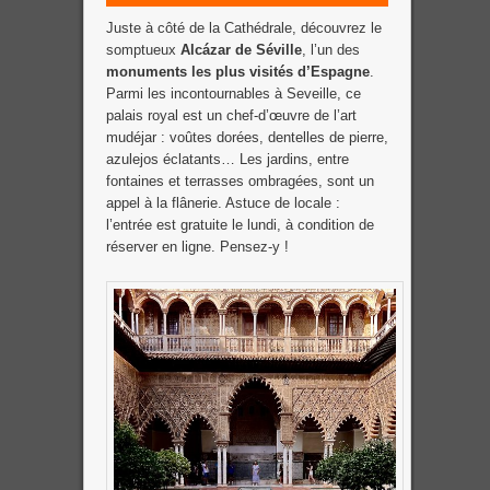
Juste à côté de la Cathédrale, découvrez le
somptueux
Alcázar de Séville
, l’un des
monuments les plus visités d’Espagne
.
Parmi les incontournables à Seveille, ce
palais royal est un chef-d’œuvre de l’art
mudéjar : voûtes dorées, dentelles de pierre,
azulejos éclatants… Les jardins, entre
fontaines et terrasses ombragées, sont un
appel à la flânerie. Astuce de locale :
l’entrée est gratuite le lundi, à condition de
réserver en ligne. Pensez-y !