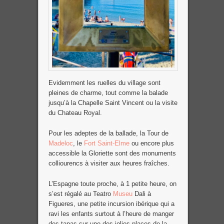
Evidemment les ruelles du village sont
pleines de charme, tout comme la balade
jusqu’à la Chapelle Saint Vincent ou la visite
du Chateau Royal.
Pour les adeptes de la ballade, la Tour de
Madeloc
, le
Fort Saint-Elme
ou encore plus
accessible la Gloriette sont des monuments
colliourencs à visiter aux heures fraîches.
L’Espagne toute proche, à 1 petite heure, on
s’est régalé au Teatro
Museu
Dali à
Figueres, une petite incursion ibérique qui a
ravi les enfants surtout à l’heure de manger
des tapas sur une des jolies places de la