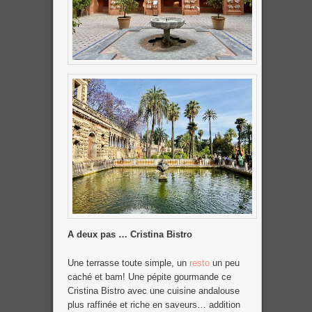
A deux pas … Cristina Bistro
Une terrasse toute simple, un
resto
un peu
caché et bam! Une pépite gourmande ce
Cristina Bistro avec une cuisine andalouse
plus raffinée et riche en saveurs… addition