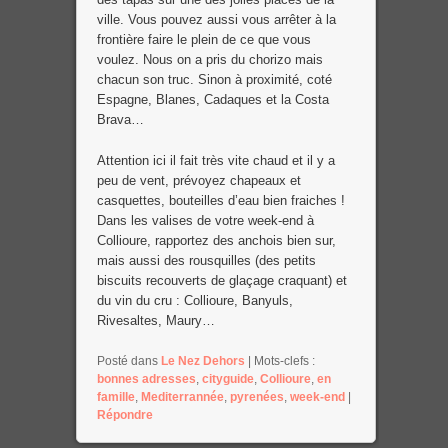
ville. Vous pouvez aussi vous arrêter à la
frontière faire le plein de ce que vous
voulez. Nous on a pris du chorizo mais
chacun son truc. Sinon à proximité, coté
Espagne, Blanes, Cadaques et la Costa
Brava…
Attention ici il fait très vite chaud et il y a
peu de vent, prévoyez chapeaux et
casquettes, bouteilles d’eau bien fraiches !
Dans les valises de votre week-end à
Collioure, rapportez des anchois bien sur,
mais aussi des rousquilles (des petits
biscuits recouverts de glaçage craquant) et
du vin du cru : Collioure, Banyuls,
Rivesaltes, Maury…
Posté dans
Le Nez Dehors
|
Mots-clefs :
bonnes adresses
,
cityguide
,
Collioure
,
en
famille
,
Mediterrannée
,
pyrenées
,
week-end
|
Répondre