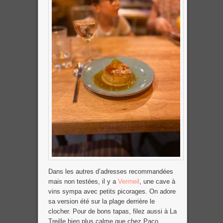
Dans les autres d’adresses recommandées
mais non testées, il y a
Vermeil
, une cave à
vins sympa avec petits picorages. On adore
sa version été sur la plage derrière le
clocher. Pour de bons tapas, filez aussi à La
Treille bien plus calme que chez Paco.