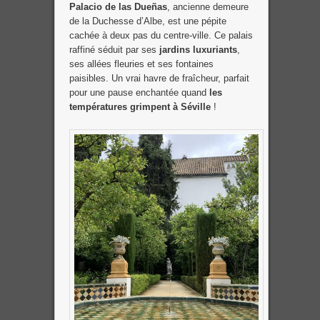
Palacio de las Dueñas
, ancienne demeure
de la Duchesse d’Albe, est une pépite
cachée à deux pas du centre-ville. Ce palais
raffiné séduit par ses
jardins luxuriants
,
ses allées fleuries et ses fontaines
paisibles. Un vrai havre de fraîcheur, parfait
pour une pause enchantée quand
les
températures grimpent à Séville
!