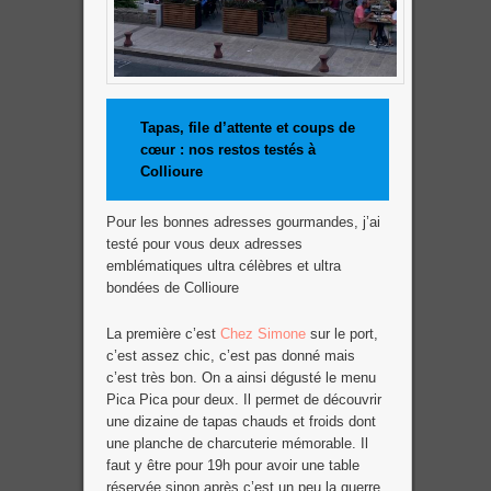
Tapas, file d’attente et coups de
cœur : nos restos testés à
Collioure
Pour les bonnes adresses gourmandes, j’ai
testé pour vous deux adresses
emblématiques ultra célèbres et ultra
bondées de Collioure
La première c’est
Chez Simone
sur le port,
c’est assez chic, c’est pas donné mais
c’est très bon. On a ainsi dégusté le menu
Pica Pica pour deux. Il permet de découvrir
une dizaine de tapas chauds et froids dont
une planche de charcuterie mémorable. Il
faut y être pour 19h pour avoir une table
réservée sinon après c’est un peu la guerre.