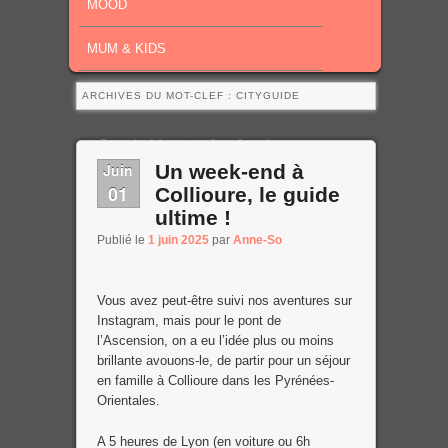
MOOD
MUM & KIDS
ARCHIVES DU MOT-CLEF :
CITYGUIDE
Page 1 of 4
1
2
3
4
Juin
Un week-end à
01
Collioure, le guide
ultime !
Publié le
1 juin 2025
par
Anne-So
Vous avez peut-être suivi nos aventures sur
Instagram, mais pour le pont de
l’Ascension, on a eu l’idée plus ou moins
brillante avouons-le, de partir pour un séjour
en famille à Collioure dans les Pyrénées-
Orientales.
A 5 heures de Lyon (en voiture ou 6h