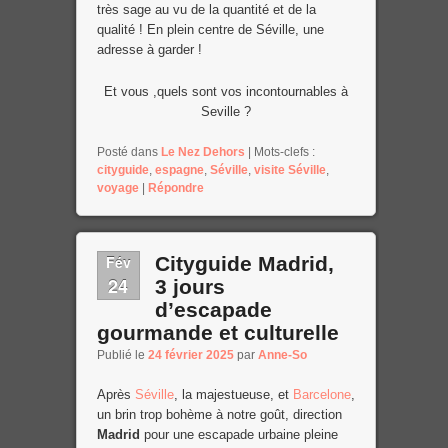
très sage au vu de la quantité et de la
qualité ! En plein centre de Séville, une
adresse à garder !
Et vous ,quels sont vos incontournables à
Seville ?
Posté dans
Le Nez Dehors
|
Mots-clefs :
cityguide
,
espagne
,
Séville
,
visite Séville
,
voyage
|
Répondre
Fév
Cityguide Madrid,
24
3 jours
d’escapade
gourmande et culturelle
Publié le
24 février 2025
par
Anne-So
Après
Séville
, la majestueuse, et
Barcelone
,
un brin trop bohème à notre goût, direction
Madrid
pour une escapade urbaine pleine