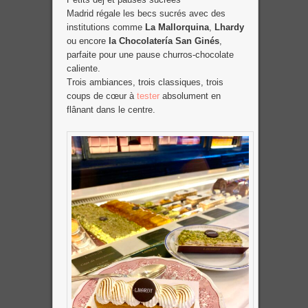
Madrid régale les becs sucrés avec des
institutions comme
La Mallorquina
,
Lhardy
ou encore
la Chocolatería San Ginés
,
parfaite pour une pause churros-chocolate
caliente.
Trois ambiances, trois classiques, trois
coups de cœur à
tester
absolument en
flânant dans le centre.