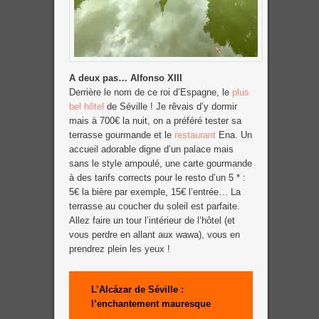
A deux pas… Alfonso XIII
Derrière le nom de ce roi d’Espagne, le
plus
bel hôtel
de Séville ! Je rêvais d’y dormir
mais à 700€ la nuit, on a préféré tester sa
terrasse gourmande et le
restaurant
Ena. Un
accueil adorable digne d’un palace mais
sans le style ampoulé, une carte gourmande
à des tarifs corrects pour le resto d’un 5 * :
5€ la bière par exemple, 15€ l’entrée… La
terrasse au coucher du soleil est parfaite.
Allez faire un tour l’intérieur de l’hôtel (et
vous perdre en allant aux wawa), vous en
prendrez plein les yeux !
L’Alcázar de Séville :
l’enchantement mauresqu
e