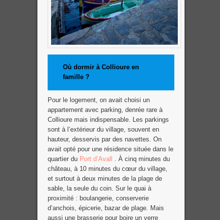
Où dormir à Collioure en
famille ?
Pour le logement, on avait choisi un
appartement avec parking, denrée rare à
Collioure mais indispensable. Les parkings
sont à l’extérieur du village, souvent en
hauteur, desservis par des navettes. On
avait opté pour une résidence située dans le
quartier du
Port d’Avall
. À cinq minutes du
château, à 10 minutes du cœur du village,
et surtout à deux minutes de la plage de
sable, la seule du coin. Sur le quai à
proximité : boulangerie, conserverie
d’anchois, épicerie, bazar de plage. Mais
aussi une brasserie pour boire un verre