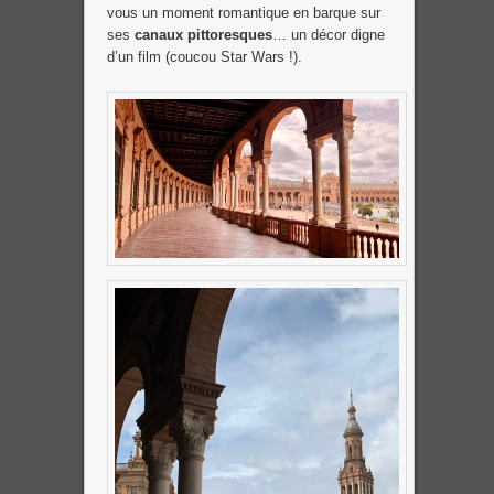
vous un moment romantique en barque sur
ses
canaux pittoresques
… un décor digne
d’un film (coucou Star Wars !).