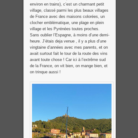
environ en trains), c’est un charmant petit
village, classé parmi les plus beaux villages
de France avec des maisons colorées, un
clocher emblématique, une plage en plein
village et les Pyrénées toutes proches.
Sans oublier l’Espagne, à moins d’une demi-
heure. J’étais deja venue , il y a plus d’une
vingtaine d’années avec mes parents, et on
avait surtout fait le tour de la route des vins
avant toute chose ! Car ici à l’extrême sud
de la France, on vit bien, on mange bien, et
on trinque aussi !