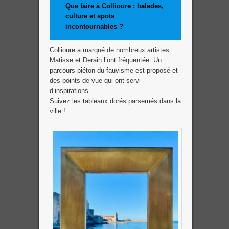
Que faire à Collioure : balades,
culture et spots
incontournables
?
Collioure a marqué de nombreux artistes.
Matisse et Derain l’ont fréquentée. Un
parcours piéton du fauvisme est proposé et
des points de vue qui ont servi
d’inspirations.
Suivez les tableaux dorés parsemés dans la
ville !