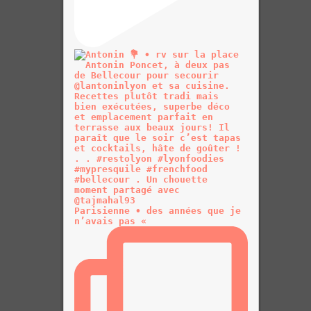
Parisienne • des années que je
n’avais pas «