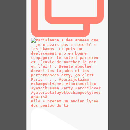
Pilo • prenez un ancien lycée
des pentes de la