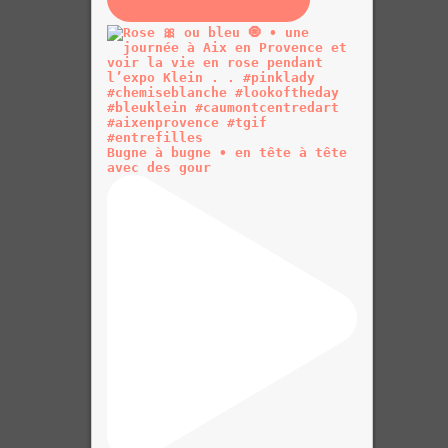
Bugne à bugne • en tête à tête
avec des gour