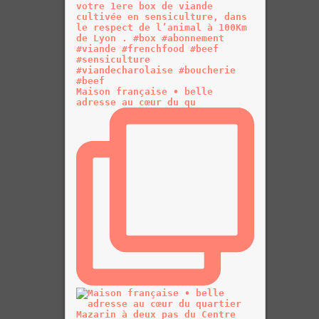
Maison française • belle
adresse au cœur du qu