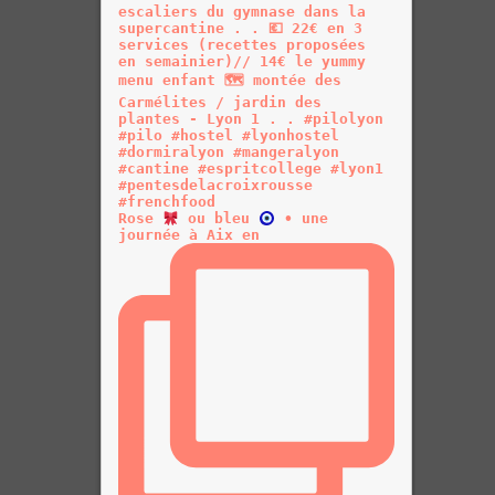
Rose
ou bleu
• une
journée à Aix en