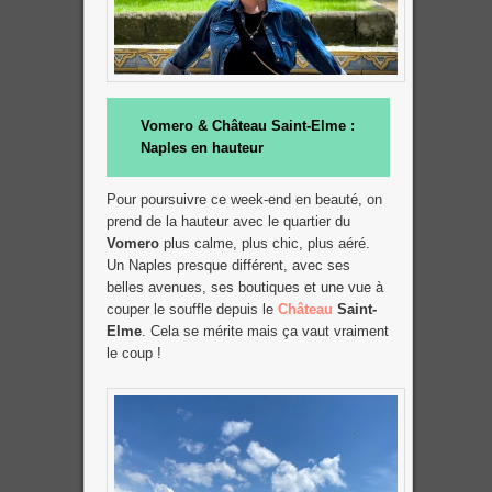
Vomero & Château Saint-Elme :
Naples en hauteur
Pour poursuivre ce week-end en beauté, on
prend de la hauteur avec le quartier du
Vomero
plus calme, plus chic, plus aéré.
Un Naples presque différent, avec ses
belles avenues, ses boutiques et une vue à
couper le souffle depuis le
Château
Saint-
Elme
. Cela se mérite mais ça vaut vraiment
le coup !