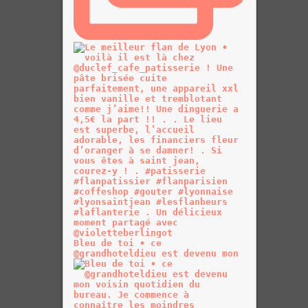
Bleu de toi • ce
@grandhoteldieu est devenu mon