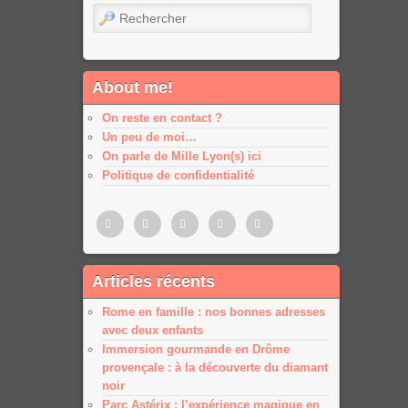
Rechercher
About me!
On reste en contact ?
Un peu de moi…
On parle de Mille Lyon(s) ici
Politique de confidentialité
Pinterest
Twitter
Facebook
Google
Google
Articles récents
plus
plus
Rome en famille : nos bonnes adresses
avec deux enfants
Immersion gourmande en Drôme
provençale : à la découverte du diamant
noir
Parc Astérix : l’expérience magique en