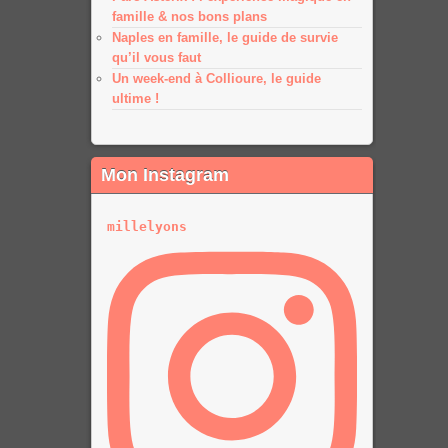
famille & nos bons plans
Naples en famille, le guide de survie
qu’il vous faut
Un week-end à Collioure, le guide
ultime !
Mon Instagram
millelyons