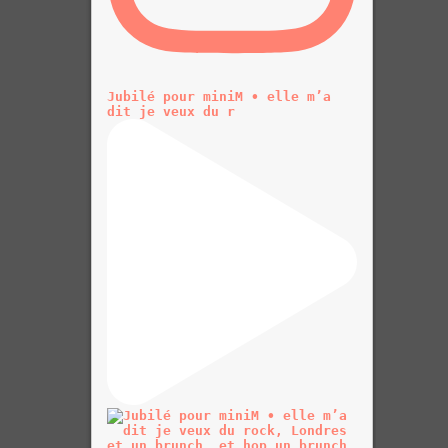
Jubilé pour miniM • elle m’a
dit je veux du r