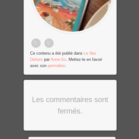
Partager
Tweet
Ce contenu a été publié dans
Le Nez
Dehors
par
Anne-So
. Mettez-le en favori
sur
avec son
permalien
.
Facebook
Les commentaires sont
fermés.