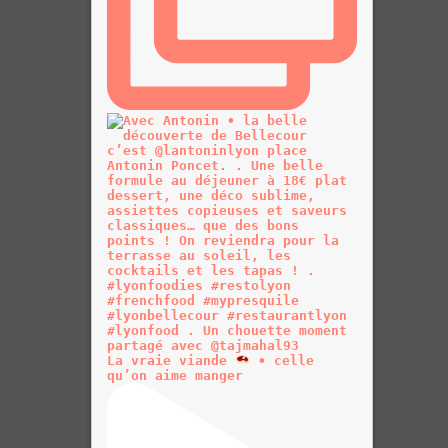
La vraie viande
• celle
qu’on aime manger