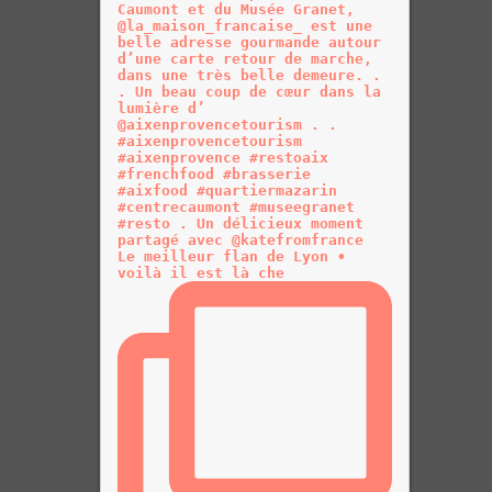
Le meilleur flan de Lyon •
voilà il est là che