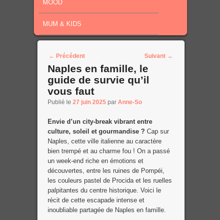
MOOD
MUM & KIDS
Post navigation
←
Précédent
Suivant
→
Naples en famille, le
guide de survie qu’il
vous faut
Publié le
27 juin 2025
par
Anne-So
Envie d’un city-break vibrant entre
culture, soleil et gourmandise ?
Cap sur
Naples, cette ville italienne au caractère
bien trempé et au charme fou ! On a passé
un week-end riche en émotions et
découvertes, entre les ruines de Pompéi,
les couleurs pastel de Procida et les ruelles
palpitantes du centre historique. Voici le
récit de cette escapade intense et
inoubliable partagée de Naples en famille.