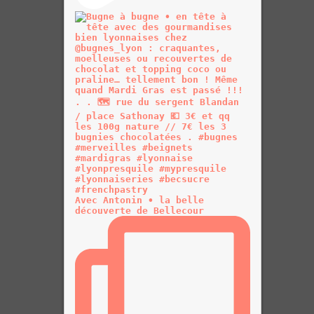
Avec Antonin • la belle
découverte de Bellecour