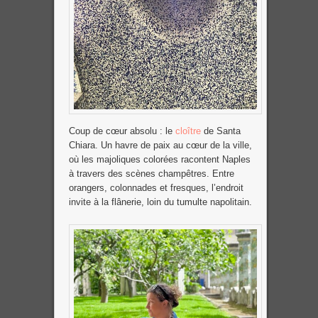
Coup de cœur absolu : le
cloître
de Santa
Chiara. Un havre de paix au cœur de la ville,
où les majoliques colorées racontent Naples
à travers des scènes champêtres. Entre
orangers, colonnades et fresques, l’endroit
invite à la flânerie, loin du tumulte napolitain.