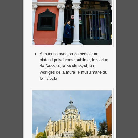
Almudena avec sa cathédrale au
plafond polychrome sublime, le viaduc
de Segovia, le palais royal, les
vestiges de la muraille musulmane du
IX° siècle