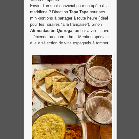
Envie d’un spot convivial pour un apéro à la
madrilène ? Direction
Tapa Tapa
pour ses
mini-portions à partager à toute heure (idéal
pour les horaires “à la française”). Sinon
Alimentación Quiroga
, un bar à vin – cave
– épicerie au charme brut. Mention spéciale
à leur sélection de vins espagnols à tomber.