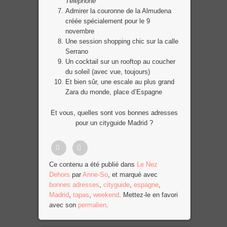
Téléphone
Admirer la couronne de la Almudena
créée spécialement pour le 9
novembre
Une session shopping chic sur la calle
Serrano
Un cocktail sur un rooftop au coucher
du soleil (avec vue, toujours)
Et bien sûr, une escale au plus grand
Zara du monde, place d’Espagne
Et vous, quelles sont vos bonnes adresses
pour un cityguide Madrid ?
Partager
Tweet
Ce contenu a été publié dans
Le Nez
Dehors
par
Anne-So
, et marqué avec
sur
bonnes adresses
,
cityguide
,
espagne
,
Facebook
Madrid
,
tapas
,
weekend
. Mettez-le en favori
avec son
permalien
.