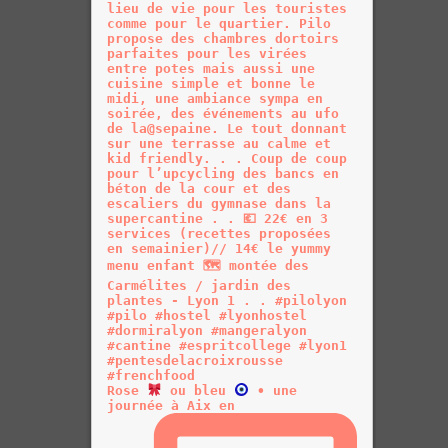
Rose
ou bleu
• une
journée à Aix en