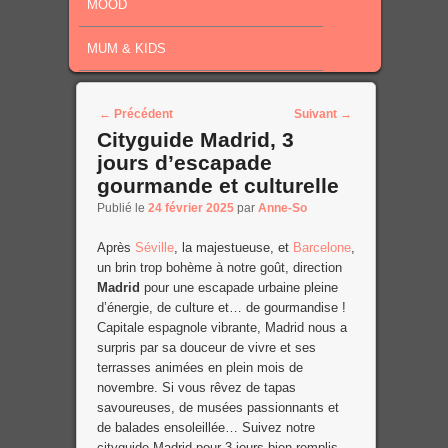
MOOD
MUM & KIDS
Post navigation
←
Précédent
Suivant
→
Cityguide Madrid, 3
jours d’escapade
gourmande et culturelle
Publié le
24 février 2025
par
Anne-So
Après
Séville
, la majestueuse, et
Barcelone
,
un brin trop bohème à notre goût, direction
Madrid
pour une escapade urbaine pleine
d’énergie, de culture et… de gourmandise !
Capitale espagnole vibrante, Madrid nous a
surpris par sa douceur de vivre et ses
terrasses animées en plein mois de
novembre. Si vous rêvez de tapas
savoureuses, de musées passionnants et
de balades ensoleillée… Suivez notre
cityguide Madrid pour 3 jours bien remplis.