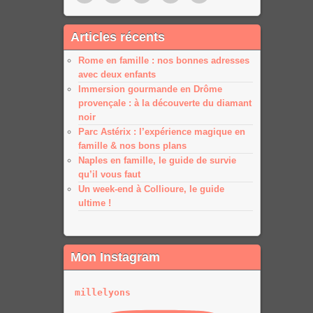
Pinterest
Twitter
Facebook
Google
Google
Articles récents
plus
plus
Rome en famille : nos bonnes adresses
avec deux enfants
Immersion gourmande en Drôme
provençale : à la découverte du diamant
noir
Parc Astérix : l’expérience magique en
famille & nos bons plans
Naples en famille, le guide de survie
qu’il vous faut
Un week-end à Collioure, le guide
ultime !
Mon Instagram
millelyons