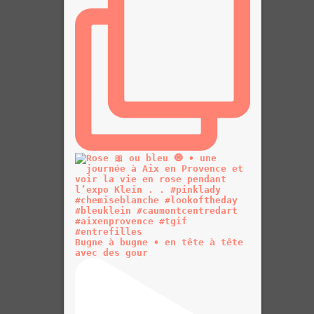
Bugne à bugne • en tête à tête
avec des gour