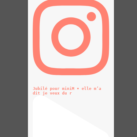
Jubilé pour miniM • elle m’a
dit je veux du r