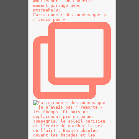
Parisienne • des années que je
n’avais pas «