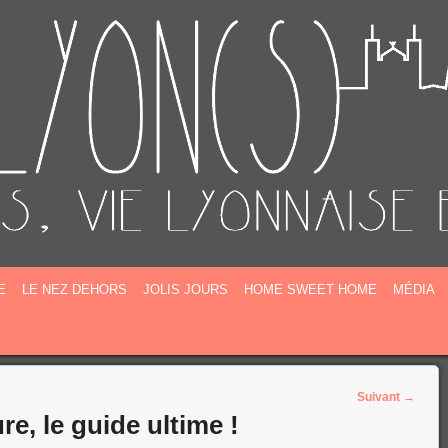
E
E
LE NEZ DEHORS
JOLIS JOURS
HOME SWEET HOME
MÉDIA
Suivant
→
e, le guide ultime !