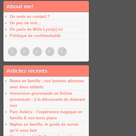
About me!
On reste en contact ?
Un peu de moi…
On parle de Mille Lyon(s) ici
Politique de confidentialité
Pinterest
Twitter
Facebook
Google
Google
Articles récents
plus
plus
Rome en famille : nos bonnes adresses
avec deux enfants
Immersion gourmande en Drôme
provençale : à la découverte du diamant
noir
Parc Astérix : l’expérience magique en
famille & nos bons plans
Naples en famille, le guide de survie
qu’il vous faut