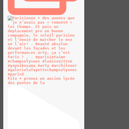
Pilo • prenez un ancien lycée
des pentes de la