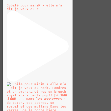
Jubilé pour miniM • elle m’a
dit je veux du r