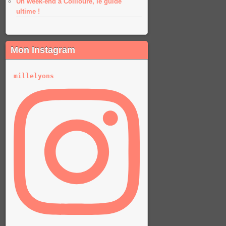
Un week-end à Collioure, le guide
ultime !
Mon Instagram
millelyons