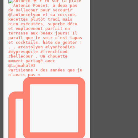
Parisienne • des années que je
n’avais pas «