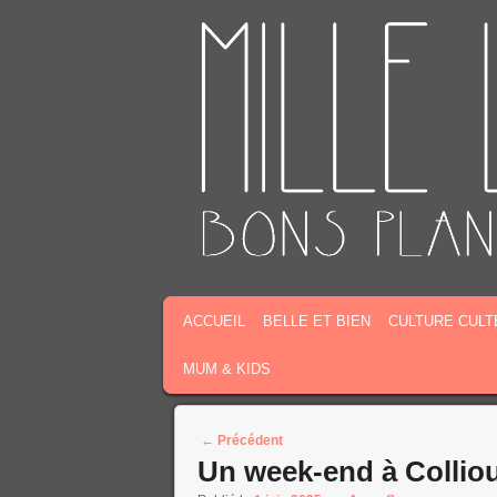
MENU PRINCIPAL
MASQUER LA NAVIGATION PRINCIPALE
MASQUER LA NAVIGATION SECONDAIR
ACCUEIL
BELLE ET BIEN
CULTURE CULT
MUM & KIDS
Post navigation
←
Précédent
Un week-end à Colliour