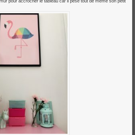
le mur pour accrocher le tableau car il pèse tout de même son petit