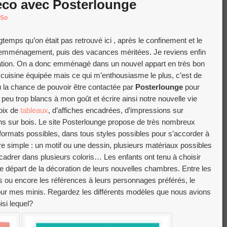
éco avec Posterlounge
-So
ngtemps qu’on était pas retrouvé ici , après le confinement et le
emménagement, puis des vacances méritées. Je reviens enfin
ration. On a donc emménagé dans un nouvel appart en très bon
 cuisine équipée mais ce qui m’enthousiasme le plus, c’est de
eu la chance de pouvoir être contactée par
Posterlounge
pour
peu trop blancs à mon goût et écrire ainsi notre nouvelle vie
hoix de
tableaux
, d’affiches encadrées, d’impressions sur
ions sur bois. Le site Posterlounge propose de très nombreux
formats possibles, dans tous styles possibles pour s’accorder à
ire simple : un motif ou une dessin, plusieurs matériaux possibles
’encadrer dans plusieurs coloris… Les enfants ont tenu à choisir
de départ de la décoration de leurs nouvelles chambres. Entre les
aits ou encore les références à leurs personnages préférés, le
our mes minis. Regardez les différents modèles que nous avions
si lequel?