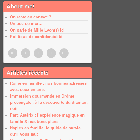
About me!
On reste en contact ?
Un peu de moi…
On parle de Mille Lyon(s) ici
Politique de confidentialité
Pinterest
Twitter
Facebook
Google
Google
Articles récents
plus
plus
Rome en famille : nos bonnes adresses
avec deux enfants
Immersion gourmande en Drôme
provençale : à la découverte du diamant
noir
Parc Astérix : l’expérience magique en
famille & nos bons plans
Naples en famille, le guide de survie
qu’il vous faut