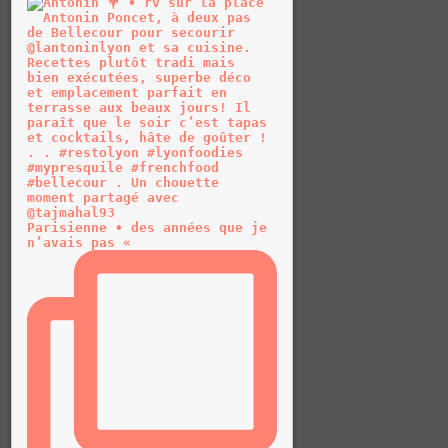
Parisienne • des années que je
n’avais pas «