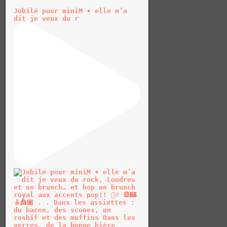
Jubilé pour miniM • elle m’a
dit je veux du r