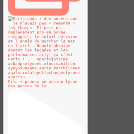
Pilo • prenez un ancien lycée
des pentes de la