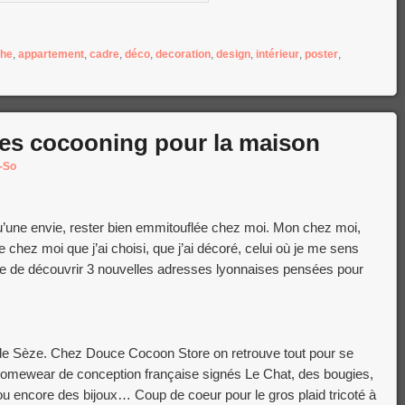
che
,
appartement
,
cadre
,
déco
,
decoration
,
design
,
intérieur
,
poster
,
es cocooning pour la maison
-So
 qu’une envie, rester bien emmitouflée chez moi. Mon chez moi,
e chez moi que j’ai choisi, que j’ai décoré, celui où je me sens
ose de découvrir 3 nouvelles adresses lyonnaises pensées pour
ue de Sèze. Chez Douce Cocoon Store on retrouve tout pour se
 homewear de conception française signés Le Chat, des bougies,
 ou encore des bijoux… Coup de coeur pour le gros plaid tricoté à