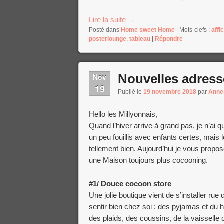
Lire la suite
→
Posté dans
Home sweet Home
|
Mots-clefs :
affi
posterlounge
,
tableau
|
Répondre
Nouvelles adress
Nov
19
Publié le
19 novembre 2018
par
Anne
Hello les Millyonnais,
Quand l’hiver arrive à grand pas, je n’ai
un peu fouillis avec enfants certes, mais l
tellement bien. Aujourd’hui je vous prop
une Maison toujours plus cocooning.
#1/ Douce cocoon store
Une jolie boutique vient de s’installer r
sentir bien chez soi : des pyjamas et du
des plaids, des coussins, de la vaisselle