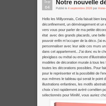
Notre nouvelle d
Sep
04
Publié le
4 septembre 2020
par
Anne
Hello les Millyonnais, Cela faisait bien lo
déconfinement, un déménagement et un 
vers vous pour parler de ma petite déco
état avec des grands placards, une belle
pouvoir enfin m’occuper de la déco. j’ai 
personnaliser avec leur aide ces murs un 
dans cet appartement.. J’ai donc eu le c
plexiglass ou métal ou encore d’illustrat
modèles de décoration murale à tous les 
toutes les décorations possibles. Pour fa
pour le représenter et la possibilité de l
eux mêmes le tableau qui serait le point 
illustrations enfantines, les motifs abstr
choix s’est rapidement avéré cornélien p
sélectionnés pour MiniM, vous auriez choi