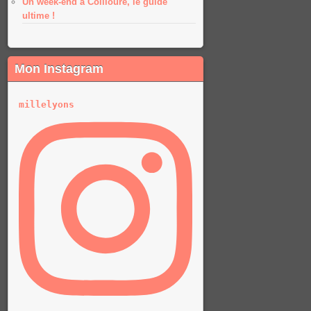
Un week-end à Collioure, le guide
ultime !
Mon Instagram
millelyons