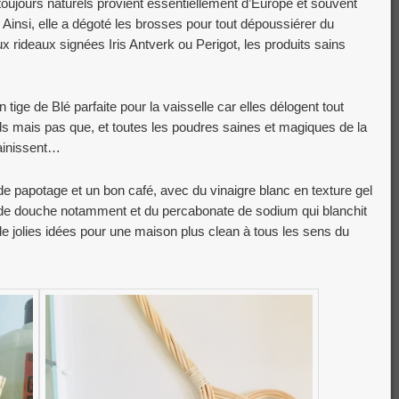
 toujours naturels provient essentiellement d’Europe et souvent
. Ainsi, elle a dégoté les brosses pour tout dépoussiérer du
ux rideaux signées Iris Antverk ou Perigot, les produits sains
ige de Blé parfaite pour la vaisselle car elles délogent tout
ds mais pas que, et toutes les poudres saines et magiques de la
sainissent…
e de papotage et un bon café, avec du vinaigre blanc en texture gel
de douche notamment et du percabonate de sodium qui blanchit
n de jolies idées pour une maison plus clean à tous les sens du