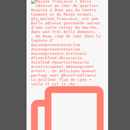
Le meilleur flan de Lyon •
voilà il est là che