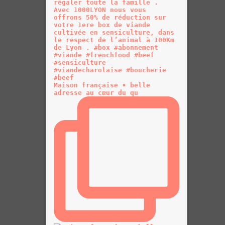
Maison française • belle
adresse au cœur du qu