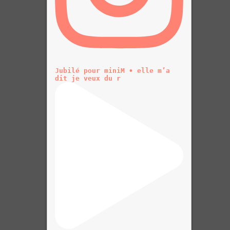
Jubilé pour miniM • elle m’a
dit je veux du r