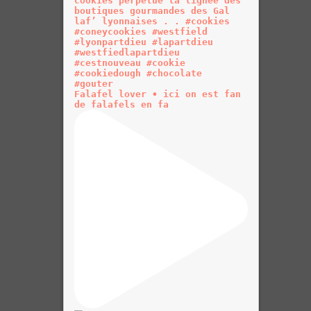
Falafel lover • ici on est fan
de falafels en fa