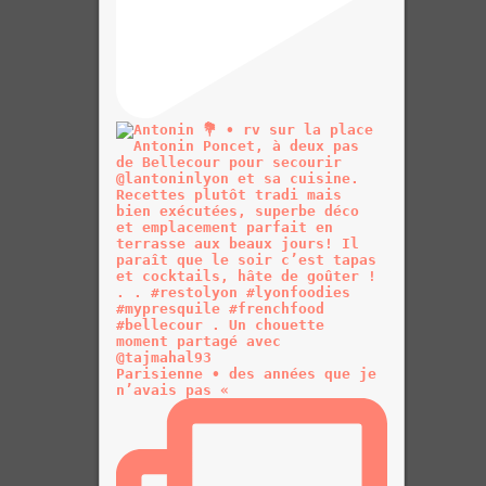
Parisienne • des années que je
n’avais pas «