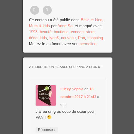
Partager
Tweet
Ce contenu a été publié dans
Belle et bien
,
Mum & kids
par
Anne-So
, et marqué avec
sur
1993
,
beauté
,
boutique
,
concept store
,
Facebook
déco
,
kids
,
lyon6
,
nouveau
,
Pan
,
shopping
.
Mettez-le en favori avec son
permalien
.
2 THOUGHTS ON “
SÉANCE SHOPPING À LYON 6
”
Lucky Sophie
on
18
octobre 2017 à 21:43
a
dit :
J’ai eu un gros coup de cœur pour
PAN !
↓
Réponse