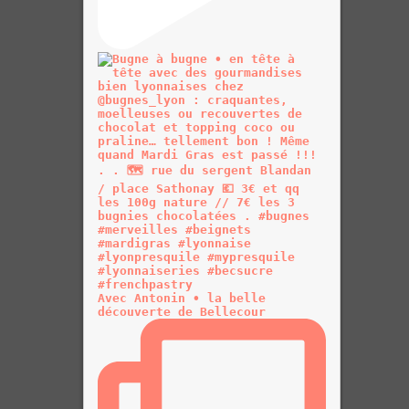
Avec Antonin • la belle
découverte de Bellecour