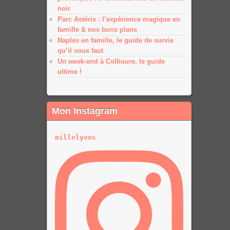
noir
Parc Astérix : l’expérience magique en
famille & nos bons plans
Naples en famille, le guide de survie
qu’il vous faut
Un week-end à Collioure, le guide
ultime !
Mon Instagram
millelyons