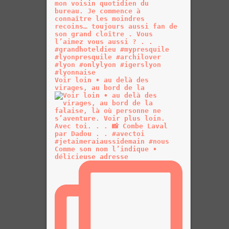
Voir loin • au delà des
virages, au bord de la
Comme son nom l’indique •
délicieuse adresse