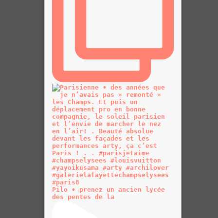
Pilo • prenez un ancien lycée
des pentes de la