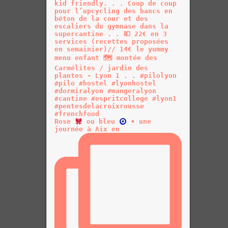
Rose
ou bleu
• une
journée à Aix en