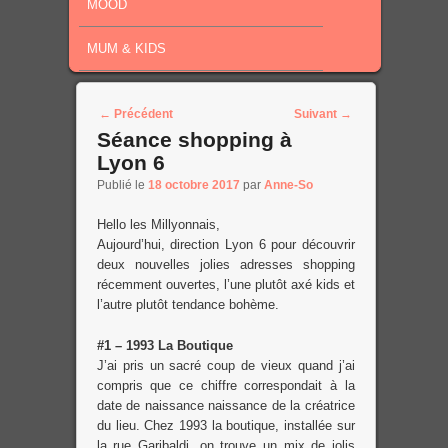
MOOD
MUM & KIDS
Post navigation
←
Précédent
Suivant
→
Séance shopping à
Lyon 6
Publié le
18 octobre 2017
par
Anne-So
Hello les Millyonnais,
Aujourd’hui, direction Lyon 6 pour découvrir
deux nouvelles jolies adresses shopping
récemment ouvertes, l’une plutôt axé kids et
l’autre plutôt tendance bohème.
#1 – 1993 La Boutique
J’ai pris un sacré coup de vieux quand j’ai
compris que ce chiffre correspondait à la
date de naissance naissance de la créatrice
du lieu. Chez 1993 la boutique, installée sur
la rue Garibaldi, on trouve un mix de jolis