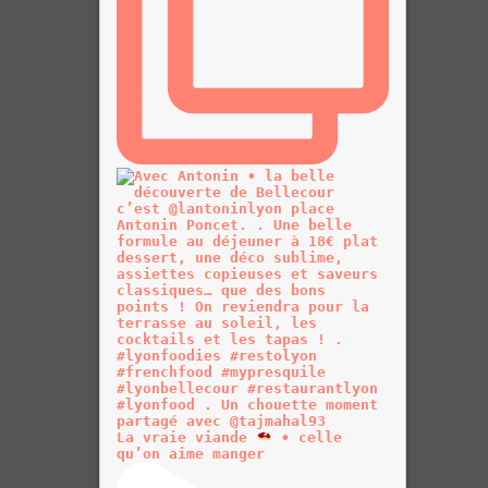
La vraie viande
• celle
qu’on aime manger