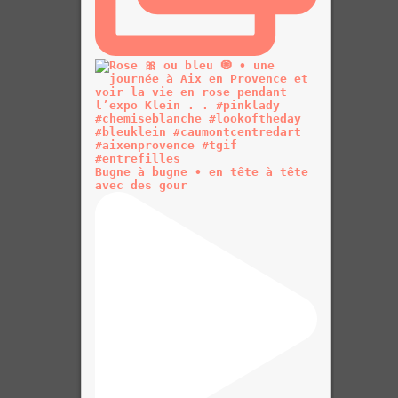
Bugne à bugne • en tête à tête
avec des gour