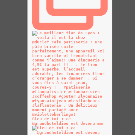
Bleu de toi • ce
@grandhoteldieu est devenu mon