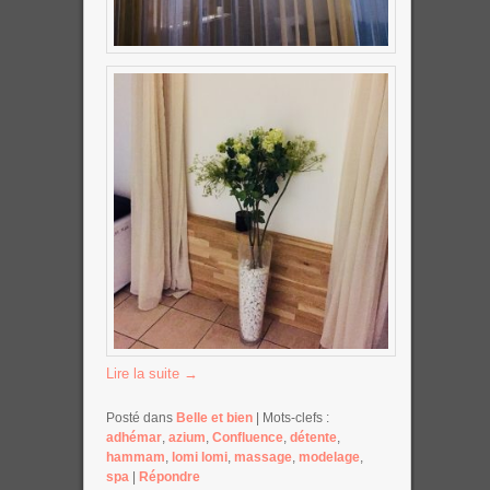
Lire la suite
→
Posté dans
Belle et bien
|
Mots-clefs :
adhémar
,
azium
,
Confluence
,
détente
,
hammam
,
lomi lomi
,
massage
,
modelage
,
spa
|
Répondre