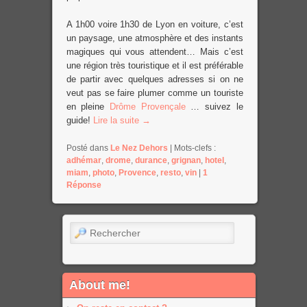
A 1h00 voire 1h30 de Lyon en voiture, c’est
un paysage, une atmosphère et des instants
magiques qui vous attendent… Mais c’est
une région très touristique et il est préférable
de partir avec quelques adresses si on ne
veut pas se faire plumer comme un touriste
en pleine
Drôme Provençale
… suivez le
guide!
Lire la suite
→
Posté dans
Le Nez Dehors
|
Mots-clefs :
adhémar
,
drome
,
durance
,
grignan
,
hotel
,
miam
,
photo
,
Provence
,
resto
,
vin
|
1
Réponse
Rechercher
About me!