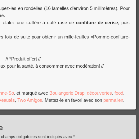
upez-les en rondelles (16 lamelles d’environ 5 millimètres). Pour
me.
étalez une cuillère à café rase de
confiture de cerise
, puis
fois de suite pour obtenir un mille-feuilles «Pomme-confiture-
// *Produit offert //
reux pour la santé, à consommer avec modération! //
nne-So
, et marqué avec
Boulangerie Drap
,
découvertes
,
food
,
veautés
,
Two Amigos
. Mettez-le en favori avec son
permalien
.
e
 champs obligatoires sont indiqués avec
*