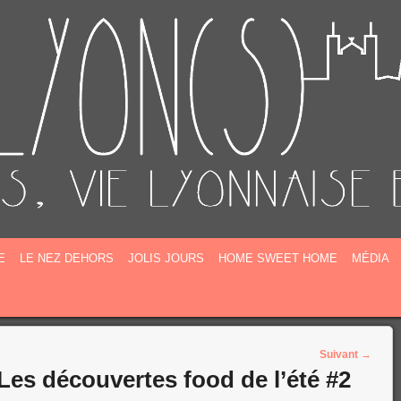
E
E
LE NEZ DEHORS
JOLIS JOURS
HOME SWEET HOME
MÉDIA
Suivant
→
 Les découvertes food de l’été #2