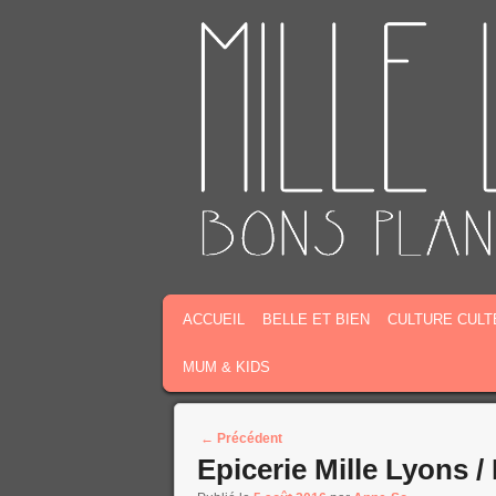
MENU PRINCIPAL
MASQUER LA NAVIGATION PRINCIPALE
MASQUER LA NAVIGATION SECONDAIR
ACCUEIL
BELLE ET BIEN
CULTURE CULT
MUM & KIDS
Post navigation
←
Précédent
Epicerie Mille Lyons /