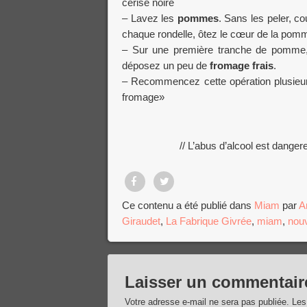
cerise noire
– Lavez les
pommes
. Sans les peler, co
chaque rondelle, ôtez le cœur de la pom
– Sur une première tranche de pomme, 
déposez un peu de
fromage frais
.
– Recommencez cette opération plusieurs 
fromage»
// L’abus d’alcool est dange
Partager
Tweet
Ce contenu a été publié dans
Miam
par
A
Giraudet
,
La Fabrique Givrée
,
miam
,
nou
sur
Facebook
Laisser un commentair
Votre adresse e-mail ne sera pas publiée.
Les