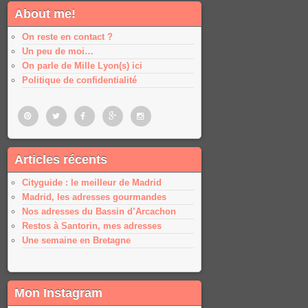
About me!
On reste en contact ?
Un peu de moi…
On parle de Mille Lyon(s) ici
Politique de confidentialité
Pinterest
Twitter
Facebook
Google
Google
Articles récents
plus
plus
Cityguide : le meilleur de Madrid
Madrid, les adresses gourmandes
Nos adresses du Bassin d’Arcachon
Restos à Santorin, mes adresses
Une semaine en Bretagne
Mon Instagram