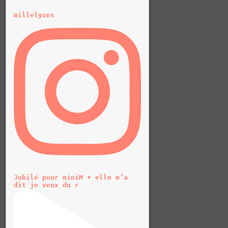
millelyons
Jubilé pour miniM • elle m’a
dit je veux du r