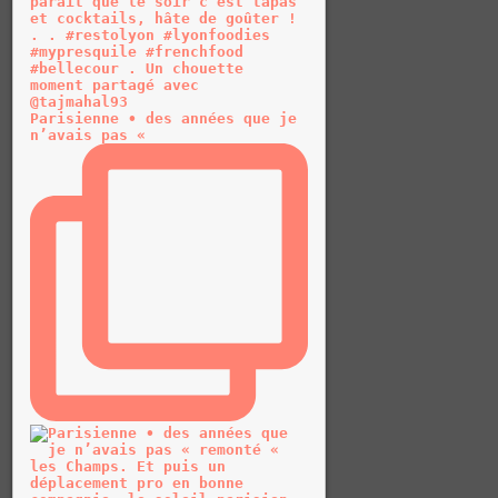
Parisienne • des années que je
n’avais pas «