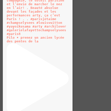
Pilo • prenez un ancien lycée
des pentes de la