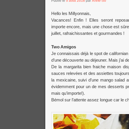
Publié le
5 août 2016
par
Anne-So
Hello les Millyonnais,
Vacances! Enfin ! Elles seront reposa
importe encore, mais une chose est sûre,
juillet, rafraichissantes et gourmandes !
Two Amigos
Je connaissais déjà le spot de california
d’une découverte au déjeuner. Mais j’ai d
De la margarita bien fraiche maison disp
sauces relevées et des assiettes toujou
la mexicaine, suivi d’une mango salad 
évidemment pour un de mes desserts préfé
mais qu’importe!).
Bémol sur l’attente assez longue car le ch