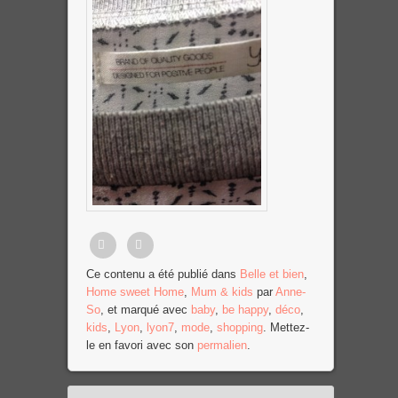
Partager
Tweet
Ce contenu a été publié dans
Belle et bien
,
Home sweet Home
,
Mum & kids
par
Anne-
sur
So
, et marqué avec
baby
,
be happy
,
déco
,
Facebook
kids
,
Lyon
,
lyon7
,
mode
,
shopping
. Mettez-
le en favori avec son
permalien
.