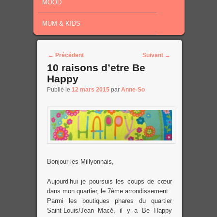
MOOD
MUM & KIDS
Post navigation
←
Précédent
Suivant
→
10 raisons d’etre Be
Happy
Publié le
12 mars 2015
par
Anne-So
Bonjour les Millyonnais,
Aujourd’hui je poursuis les coups de cœur
dans mon quartier, le 7ème arrondissement.
Parmi les boutiques phares du quartier
Saint-Louis/Jean Macé, il y a Be Happy