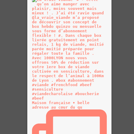
Maison française • belle
adresse au cœur du qu