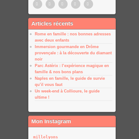
Pinterest
Twitter
Facebook
Google
Google
Articles récents
plus
plus
Rome en famille : nos bonnes adresses
avec deux enfants
Immersion gourmande en Drôme
provençale : à la découverte du diamant
noir
Parc Astérix : l’expérience magique en
famille & nos bons plans
Naples en famille, le guide de survie
qu’il vous faut
Un week-end à Collioure, le guide
ultime !
Mon Instagram
millelyons