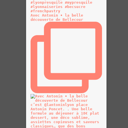
Avec Antonin • la belle
découverte de Bellecour