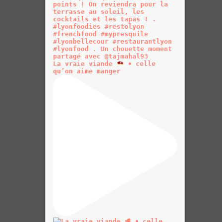
La vraie viande
• celle
qu’on aime manger