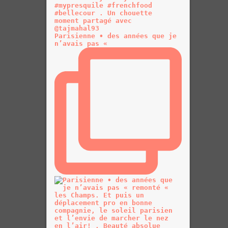
Parisienne • des années que je
n’avais pas «