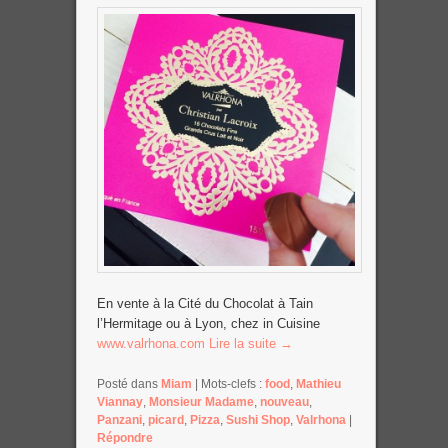
En vente à la Cité du Chocolat à Tain
l’Hermitage ou à Lyon, chez in Cuisine
www.valrhona.com
Lire la suite
→
Posté dans
Miam
|
Mots-clefs :
food
,
Mathieu
Viannay
,
Monsieur Madame
,
nouveau
,
Panzani
,
picard
,
Pizza
,
Sushi Shop
,
Valrhona
|
Répondre