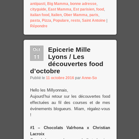
antipasti
,
Big Mamma
,
bonne adresse
,
cityguide
,
East Mamma
,
Est parisien
,
food
,
italian food
,
Italien
,
Ober Mamma
,
paris
,
pasta
,
Pizza
,
Populare
,
resto
,
Saint Antoine
|
Répondre
Oct
Epicerie Mille
11
Lyons / Les
découvertes food
d’octobre
Publié le
11 octobre 2016
par
Anne-So
Hello les Millyonnais,
Aujourd’hui retour sur les découvertes food
effectuées au fil des courses et de mes
événements blogueurs. Miam, régalez-vous
!
#1 – Chocolats Valrhona x Christian
Lacroix