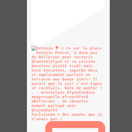
Parisienne • des années que je
n’avais pas «