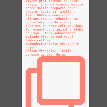
Maison française • belle
adresse au cœur du qu