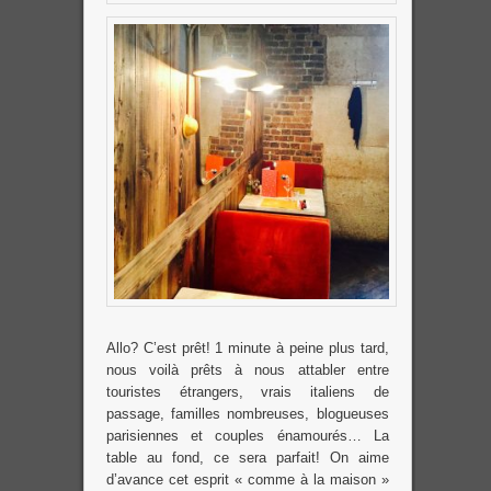
Allo? C’est prêt! 1 minute à peine plus tard,
nous voilà prêts à nous attabler entre
touristes étrangers, vrais italiens de
passage, familles nombreuses, blogueuses
parisiennes et couples énamourés… La
table au fond, ce sera parfait! On aime
d’avance cet esprit « comme à la maison »