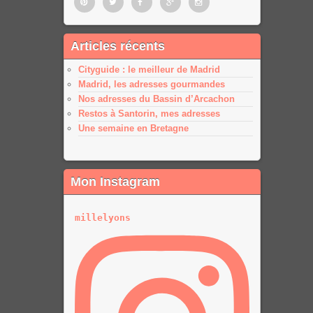
Pinterest
Twitter
Facebook
Google
Google
Articles récents
plus
plus
Cityguide : le meilleur de Madrid
Madrid, les adresses gourmandes
Nos adresses du Bassin d’Arcachon
Restos à Santorin, mes adresses
Une semaine en Bretagne
Mon Instagram
millelyons