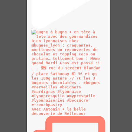
Avec Antonin • la belle
découverte de Bellecour