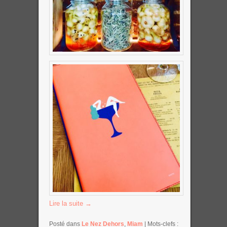
Lire la suite
→
Posté dans
Le Nez Dehors
,
Miam
|
Mots-clefs :