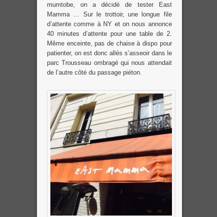
mumtobe, on a décidé de tester East
Mamma … Sur le trottoir, une longue file
d’attente comme à NY et on nous annonce
40 minutes d’attente pour une table de 2.
Même enceinte, pas de chaise à dispo pour
patienter, on est donc allés s’asseoir dans le
parc Trousseau ombragé qui nous attendait
de l’autre côté du passage piéton.