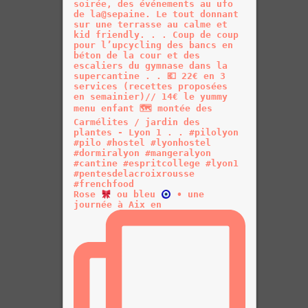
Rose
ou bleu
• une
journée à Aix en