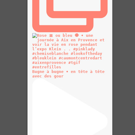
Bugne à bugne • en tête à tête
avec des gour