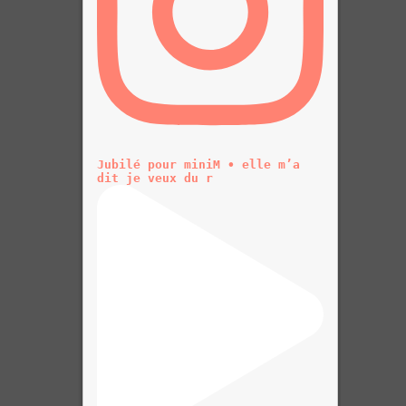
Jubilé pour miniM • elle m’a
dit je veux du r