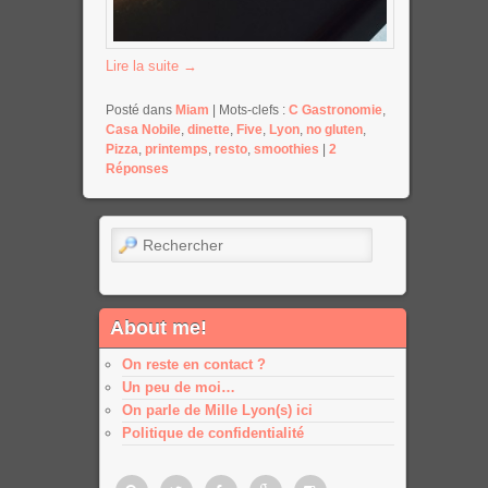
Lire la suite
→
Posté dans
Miam
|
Mots-clefs :
C Gastronomie
,
Casa Nobile
,
dinette
,
Five
,
Lyon
,
no gluten
,
Pizza
,
printemps
,
resto
,
smoothies
|
2
Réponses
Rechercher
About me!
On reste en contact ?
Un peu de moi…
On parle de Mille Lyon(s) ici
Politique de confidentialité