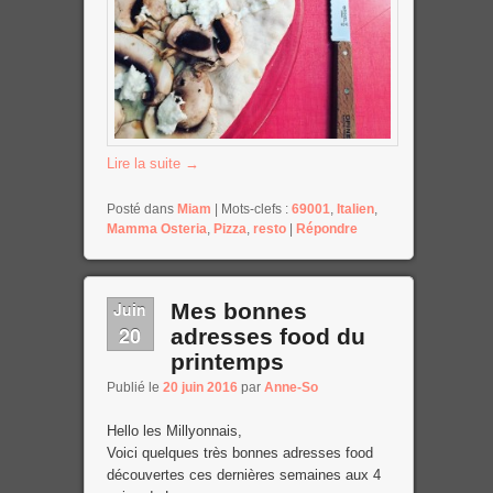
Lire la suite
→
Posté dans
Miam
|
Mots-clefs :
69001
,
Italien
,
Mamma Osteria
,
Pizza
,
resto
|
Répondre
Juin
Mes bonnes
20
adresses food du
printemps
Publié le
20 juin 2016
par
Anne-So
Hello les Millyonnais,
Voici quelques très bonnes adresses food
découvertes ces dernières semaines aux 4