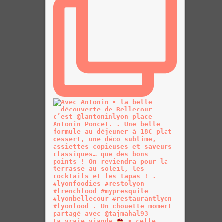
La vraie viande
• celle