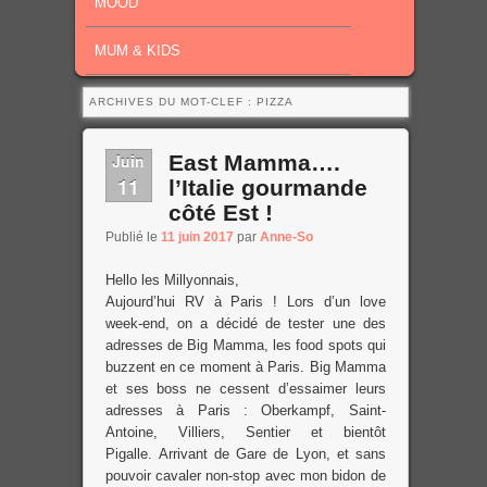
MOOD
MUM & KIDS
ARCHIVES DU MOT-CLEF :
PIZZA
Juin
East Mamma….
11
l’Italie gourmande
côté Est !
Publié le
11 juin 2017
par
Anne-So
Hello les Millyonnais,
Aujourd’hui RV à Paris ! Lors d’un love
week-end, on a décidé de tester une des
adresses de Big Mamma, les food spots qui
buzzent en ce moment à Paris. Big Mamma
et ses boss ne cessent d’essaimer leurs
adresses à Paris : Oberkampf, Saint-
Antoine, Villiers, Sentier et bientôt
Pigalle. Arrivant de Gare de Lyon, et sans
pouvoir cavaler non-stop avec mon bidon de