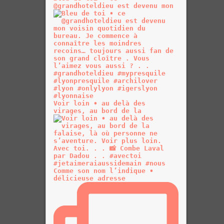
@grandhoteldieu est devenu mon
Voir loin • au delà des
virages, au bord de la
Comme son nom l’indique •
délicieuse adresse