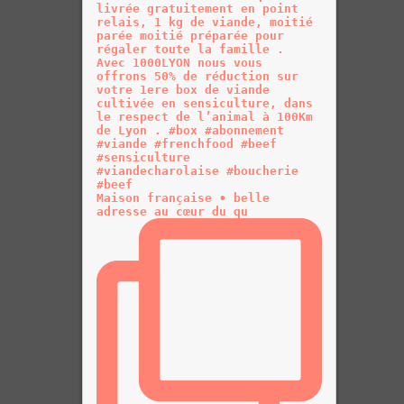
Maison française • belle
adresse au cœur du qu