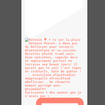
Parisienne • des années que je
n’avais pas «