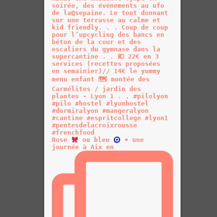
Rose
ou bleu
• une
journée à Aix en