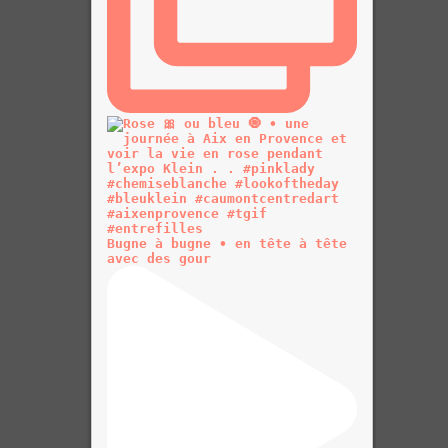
Bugne à bugne • en tête à tête
avec des gour