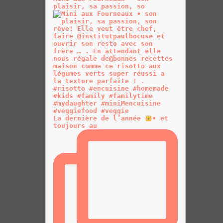
plaisir, sa passion, so
La dernière de l’année
• et
toujours au