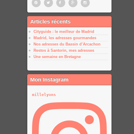
Pinterest
Twitter
Facebook
Google
Google
Articles récents
plus
plus
Cityguide : le meilleur de Madrid
Madrid, les adresses gourmandes
Nos adresses du Bassin d’Arcachon
Restos à Santorin, mes adresses
Une semaine en Bretagne
Mon Instagram
millelyons