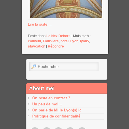
Lire la suite
→
Posté dans
Le Nez Dehors
|
Mots-clefs :
couvent
,
Fourviere
,
hotel
,
Lyon
,
lyon5
,
staycation
|
Répondre
Rechercher
About me!
On reste en contact ?
Un peu de moi…
On parle de Mille Lyon(s) ici
Politique de confidentialité