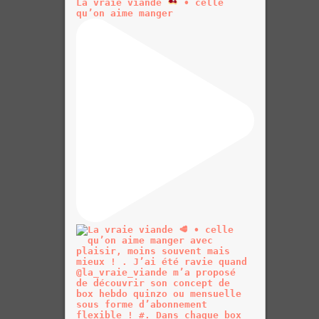
La vraie viande
• celle
qu’on aime manger