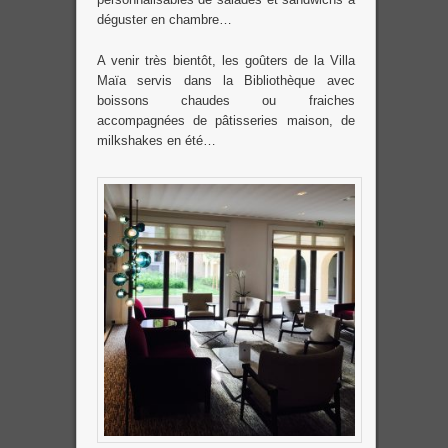
déguster en chambre…
A venir très bientôt, les goûters de la Villa
Maïa servis dans la Bibliothèque avec
boissons chaudes ou fraiches
accompagnées de pâtisseries maison, de
milkshakes en été…