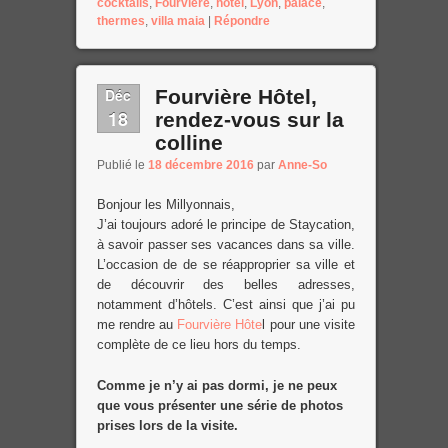
cocktails
,
Fourviere
,
hotel
,
Lyon
,
palace
,
thermes
,
villa maia
|
Répondre
Déc
Fourvière Hôtel,
18
rendez-vous sur la
colline
Publié le
18 décembre 2016
par
Anne-So
Bonjour les Millyonnais,
J’ai toujours adoré le principe de Staycation,
à savoir passer ses vacances dans sa ville.
L’occasion de de se réapproprier sa ville et
de découvrir des belles adresses,
notamment d’hôtels. C’est ainsi que j’ai pu
me rendre au
Fourvière Hôte
l pour une visite
complète de ce lieu hors du temps.
Comme je n’y ai pas dormi, je ne peux
que vous présenter une série de photos
prises lors de la visite.