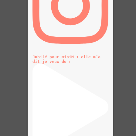
Jubilé pour miniM • elle m’a
dit je veux du r