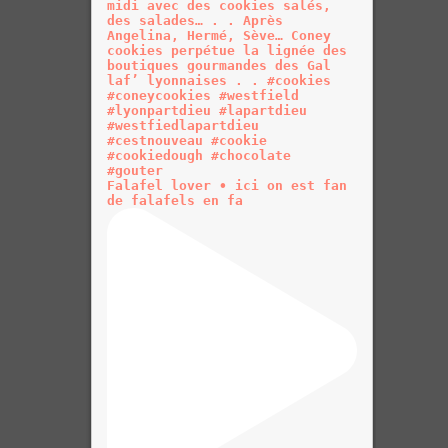
Falafel lover • ici on est fan
de falafels en fa