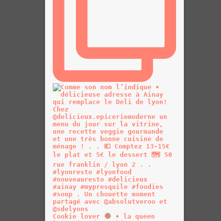
Cookie lover
• la queen