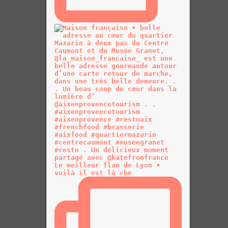
Le meilleur flan de Lyon •
voilà il est là che