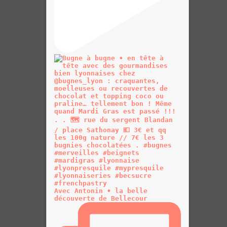
Avec Antonin • la belle
découverte de Bellecour