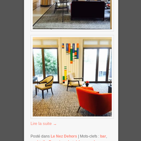
Lire la suite
→
Posté dans
Le Nez Dehors
|
Mots-clefs :
bar
,