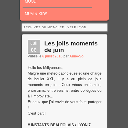
MOOD
MUM & KIDS
ARCHIVES DU MOT-CLEF :
YELP LYON
Juil
Les jolis moments
06
de juin
Publié le
6 juillet 2016
par
Anne-So
Hello les Millyonnais,
Malgré une météo capricieuse et une charge
de boulot XXL, il y a eu plein de jolis
moments en juin… Ceux vécus en famille,
entre amis, entre voisins, entre collègues ou
à l’improviste….
Et ceux que j’ai envie de vous faire partager
!
C’est parti!
# INSTANTS BEAUJOLAIS / LYON 7