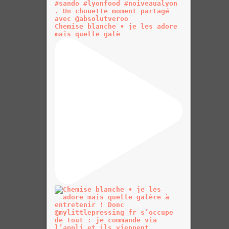
Chemise blanche • je les adore
mais quelle galè