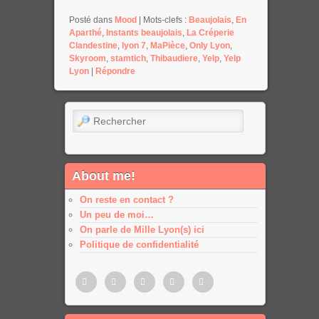
Posté dans
Mood
|
Mots-clefs :
Beaujolais
,
En
Aparthé
,
Instants beaujolais
,
La Créperie
Clandestine
,
lyon 7
,
MaPièce
,
Only Lyon
,
Skyroom
,
stamtich
,
Thibaudiere
,
Yelp
,
Yelp
Lyon
|
Répondre
Rechercher
About me!
On reste en contact ?
Un peu de moi…
On parle de Mille Lyon(s) ici
Politique de confidentialité
Pinterest
Twitter
Facebook
Google
Google