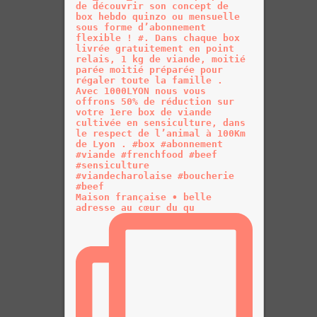
Maison française • belle
adresse au cœur du qu