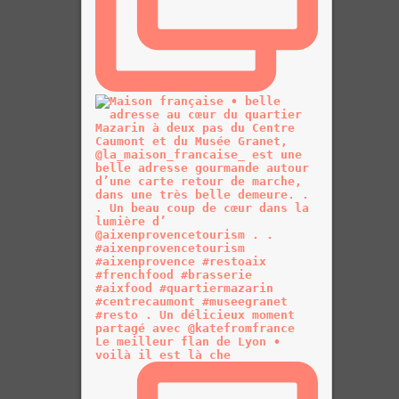
Le meilleur flan de Lyon •
voilà il est là che