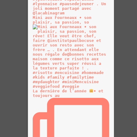
Mini aux Fourneaux • son
plaisir, sa passion, so
La dernière de l’année
• et
toujours au