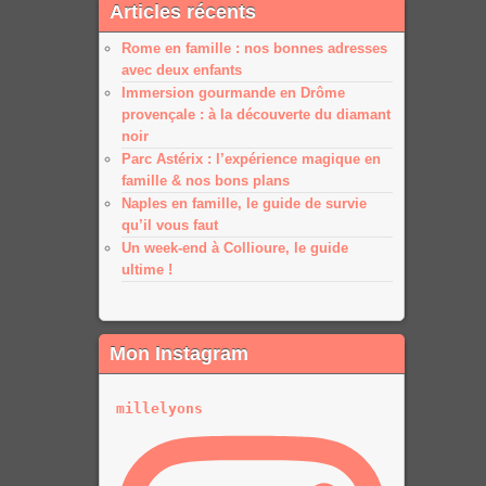
Articles récents
plus
plus
Rome en famille : nos bonnes adresses
avec deux enfants
Immersion gourmande en Drôme
provençale : à la découverte du diamant
noir
Parc Astérix : l’expérience magique en
famille & nos bons plans
Naples en famille, le guide de survie
qu’il vous faut
Un week-end à Collioure, le guide
ultime !
Mon Instagram
millelyons