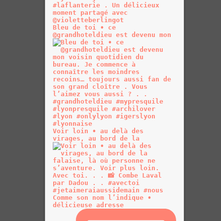
Bleu de toi • ce
@grandhoteldieu est devenu mon
Voir loin • au delà des
virages, au bord de la
Comme son nom l’indique •
délicieuse adresse