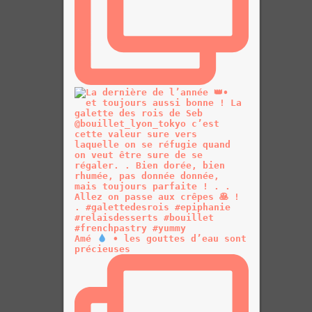
Amé
• les gouttes d’eau sont
précieuses