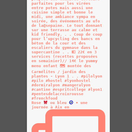
Rose
ou bleu
• une
journée à Aix en