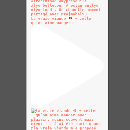
La vraie viande
• celle
qu’on aime manger