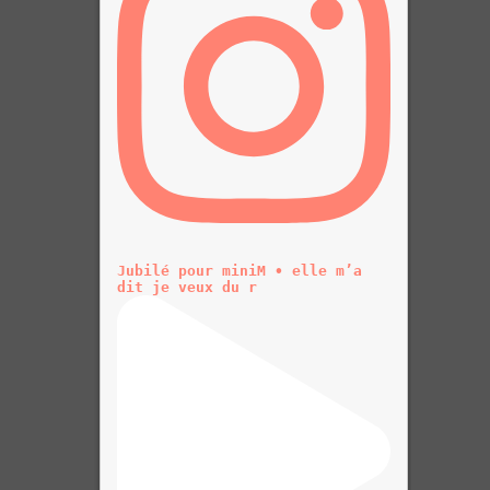
Jubilé pour miniM • elle m’a
dit je veux du r