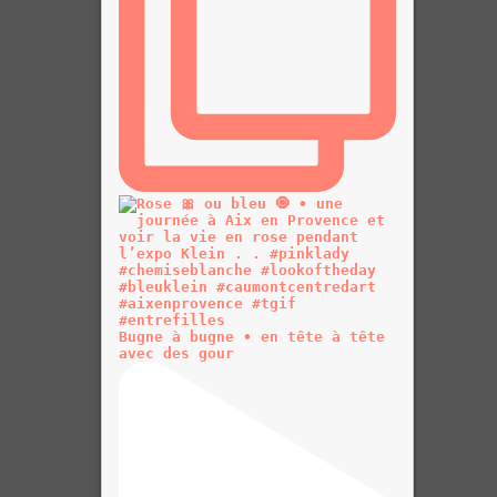
Bugne à bugne • en tête à tête
avec des gour