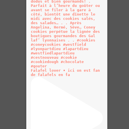
Falafel lover • ici on est fan
de falafels en fa