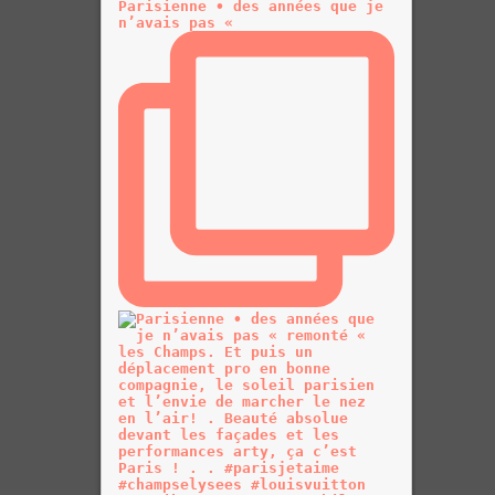
Parisienne • des années que je
n’avais pas «