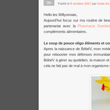
06
Publié le
6 octobre 2017
par
Anne-So
Hello les Millyonnais,
Aujourd’hui focus sur ma routine de be
partenariat avec la
Pharmacie Gambet
compléments alimentaires.
Le coup de pouce oligo éléments et c
Apres la naissance de BébéV, mon médec
pour rebooster mes défenses immunitaire
BébéV à gérer au quotidien, la maison et 
cela ne fait pas de mal à mon organisme 