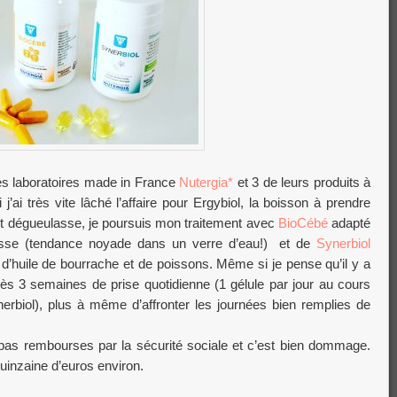
es laboratoires made in France
Nutergia*
et 3 de leurs produits à
j’ai très vite lâché l’affaire pour Ergybiol, la boisson à prendre
nt dégueulasse, je poursuis mon traitement avec
BioCébé
adapté
sse (tendance noyade dans un verre d’eau!) et de
Synerbiol
uile de bourrache et de poissons. Même si je pense qu’il y a
rès 3 semaines de prise quotidienne (1 gélule par jour au cours
rbiol), plus à même d’affronter les journées bien remplies de
s rembourses par la sécurité sociale et c’est bien dommage.
inzaine d’euros environ.