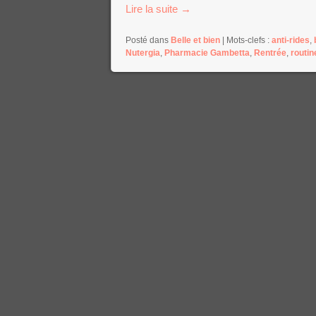
Lire la suite
→
Posté dans
Belle et bien
|
Mots-clefs :
anti-rides
,
Nutergia
,
Pharmacie Gambetta
,
Rentrée
,
routin