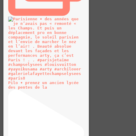
Pilo • prenez un ancien lycée
des pentes de la