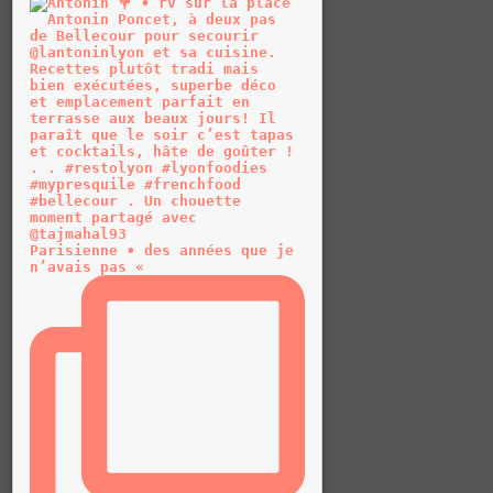
Parisienne • des années que je
n’avais pas «