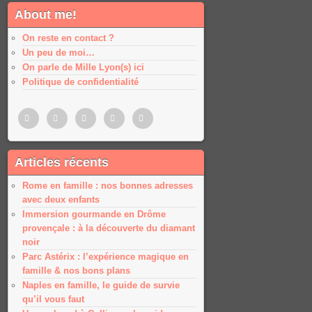
About me!
On reste en contact ?
Un peu de moi…
On parle de Mille Lyon(s) ici
Politique de confidentialité
Pinterest
Twitter
Facebook
Google
Google
Articles récents
plus
plus
Rome en famille : nos bonnes adresses
avec deux enfants
Immersion gourmande en Drôme
provençale : à la découverte du diamant
noir
Parc Astérix : l’expérience magique en
famille & nos bons plans
Naples en famille, le guide de survie
qu’il vous faut