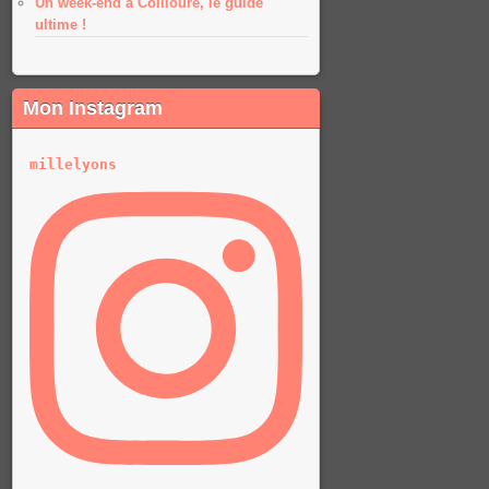
Un week-end à Collioure, le guide
ultime !
Mon Instagram
millelyons