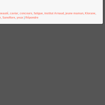
beauté
,
caviar
,
concours
,
fatigue
,
institut Arnaud
,
jeune maman
,
Klorane
,
e
,
Sanoflore
,
yeux
|
Répondre