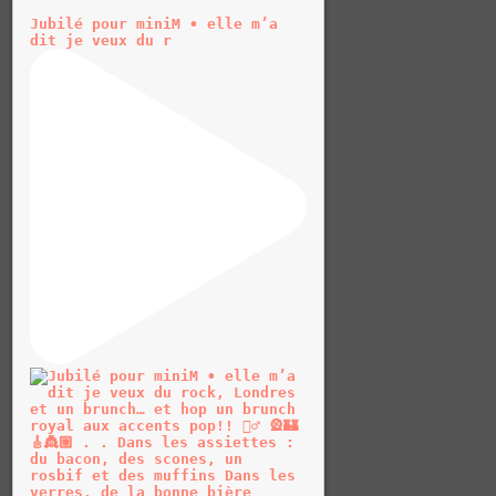
Jubilé pour miniM • elle m’a
dit je veux du r