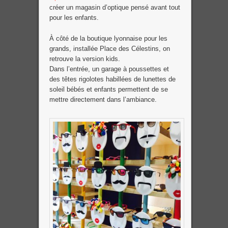
créer un magasin d’optique pensé avant tout
pour les enfants.
À côté de la boutique lyonnaise pour les
grands, installée Place des Célestins, on
retrouve la version kids.
Dans l’entrée, un garage à poussettes et
des têtes rigolotes habillées de lunettes de
soleil bébés et enfants permettent de se
mettre directement dans l’ambiance.