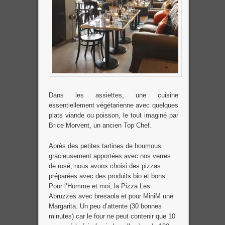
Dans les assiettes, une cuisine
essentiellement végétarienne avec quelques
plats viande ou poisson, le tout imaginé par
Brice Morvent, un ancien Top Chef.
Après des petites tartines de houmous
gracieusement apportées avec nos verres
de rosé, nous avons choisi des pizzas
préparées avec des produits bio et bons.
Pour l’Homme et moi, la Pizza Les
Abruzzes avec bresaola et pour MiniM une
Margarita. Un peu d’attente (30 bonnes
minutes) car le four ne peut contenir que 10