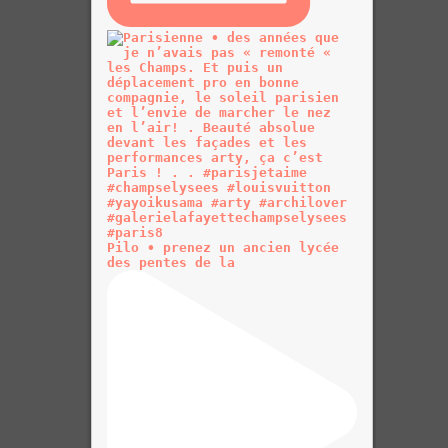
Pilo • prenez un ancien lycée
des pentes de la