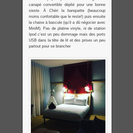
canapé convertible déplié pour une bonne
sieste. À Chéri la banquette (beaucoup
moins confortable que le reste!) puis ensuite
la chaise à bascule (qu’il a dû négocier avec
MiniM). Pas de platine vinyle, ni de station
Ipod c’est un peu dommage mais des ports
USB dans la tête de lit et des prises un peu
partout pour se brancher