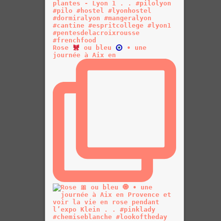
Rose
ou bleu
• une
journée à Aix en