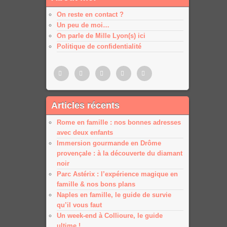
On reste en contact ?
Un peu de moi…
On parle de Mille Lyon(s) ici
Politique de confidentialité
Pinterest
Twitter
Facebook
Google
Google
Articles récents
plus
plus
Rome en famille : nos bonnes adresses
avec deux enfants
Immersion gourmande en Drôme
provençale : à la découverte du diamant
noir
Parc Astérix : l’expérience magique en
famille & nos bons plans
Naples en famille, le guide de survie
qu’il vous faut
Un week-end à Collioure, le guide
ultime !