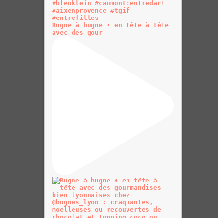
Bugne à bugne • en tête à tête
avec des gour