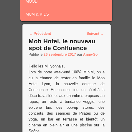
MOOD
MUM & KIDS
Post navigation
←
Précédent
Suivant
→
Mob Hotel, le nouveau
spot de Confluence
Publié le
26 septembre 2017
par
Anne-So
Hello les Millyonnais,
Lors de notre week-end 100% MiniM, on a
eu la chance de tester en famille le Mob
Hotel Lyon, la nouvelle adresse de
Confluence. En un seul lieu, un hôtel à la
déco travaillée et aux chambres propices au
repos, un resto à tendance veggie, une
épicerie bio, des pop-up stores, des
concerts, des séances de Pilates ou de
yoga, un bar en terrasse et bientôt un
cinéma en plein air et une piscine sur la
Saône.