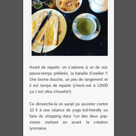
Avant de repartir, on s’adonne à un de nos
passe-temps préférés, la bataille d’oreiller !!
Une bonne douche, un peu de rangement et
il est temps de repartir (check-out à 12h00
ça c’est ultra chouette!).
Ce dimanche-là on aurait pu assister contre
10 € à une séance de yoga kid-friendly ou
faire du shopping dans l’un des deux pop-
stores mettant en avant la création
lyonnaise.