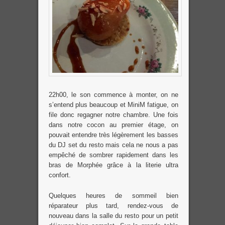
22h00, le son commence à monter, on ne
s’entend plus beaucoup et MiniM fatigue, on
file donc regagner notre chambre. Une fois
dans notre cocon au premier étage, on
pouvait entendre très légèrement les basses
du DJ set du resto mais cela ne nous a pas
empêché de sombrer rapidement dans les
bras de Morphée grâce à la literie ultra
confort.
Quelques heures de sommeil bien
réparateur plus tard, rendez-vous de
nouveau dans la salle du resto pour un petit