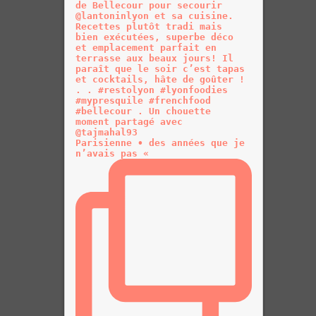
Parisienne • des années que je
n’avais pas «