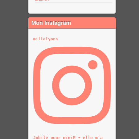
Mon Instagram
millelyons
Jubilé pour miniM • elle m’a