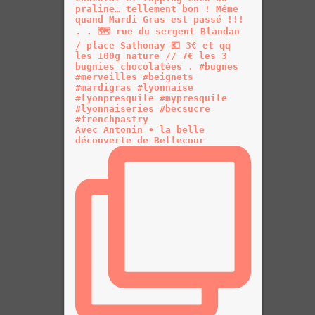
Avec Antonin • la belle
découverte de Bellecour