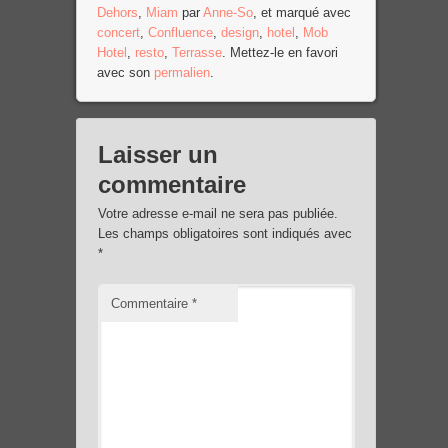
Dehors
,
Miam
par
Anne-So
, et marqué avec
sur
concert
,
Confluence
,
design
,
hotel
,
Mob
Facebook
Hotel
,
resto
,
Terrasse
. Mettez-le en favori
avec son
permalien
.
Laisser un
commentaire
Votre adresse e-mail ne sera pas publiée.
Les champs obligatoires sont indiqués avec
*
Commentaire
*