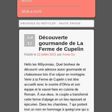
MOOD
MUM & KIDS
ARCHIVES DU MOT-CLEF :
HAUTE SAVOIE
Juil
Découverte
12
gourmande de La
Ferme de Cupelin
Publié le
12 juillet 2021
par
Anne-So
Hello les Millyonnais,
Quel bonheur de
découvrir une adresse aussi gourmande et
chaleureuse lors d’un séjour en montagne.
Venir à la Ferme de Cupelin c’est être
accueilli avec le sourire d’Olivia et son
équipe et le savoir-faire en cuisine de
Romain. À eux-deux, le couple a transformé
cette
ferme d’alpage
en un lieu reposant et
épicurien.
Dans les chambres, 7 qui portent
tout un nom en hommage à quelqu’une qui a