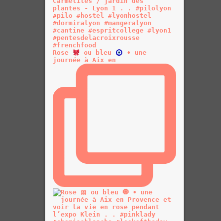
Rose
ou bleu
• une
journée à Aix en