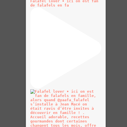
Falafel lover • ici on est fan
de falafels en fa