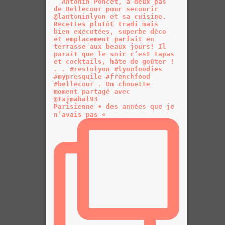
Parisienne • des années que je
n’avais pas «