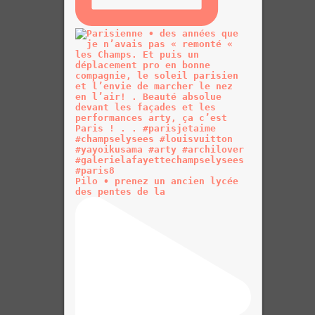
Pilo • prenez un ancien lycée
des pentes de la