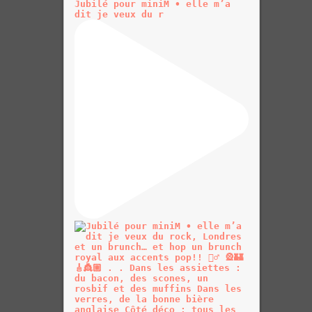
Jubilé pour miniM • elle m’a
dit je veux du r