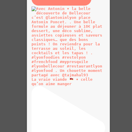
La vraie viande
• celle
qu’on aime manger