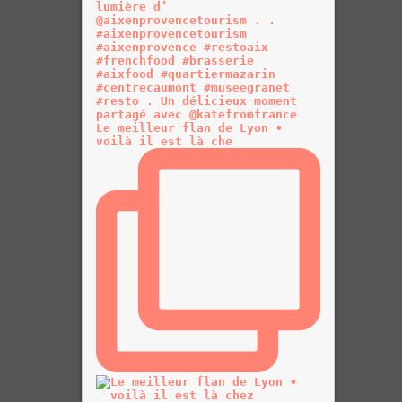
Le meilleur flan de Lyon •
voilà il est là che