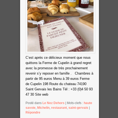
C’est après ce délicieux moment que nous
quittons la Ferme de Cupelin à grand regret
avec la promesse de très prochainement
revenir s’y reposer en famille .
Chambres à
partir de 95 euros
Menu à 39 euros
Ferme
de Cupelin
198 Route du chateau
74190
Saint Gervais les Bains
Tél : +33 (0)4 50 93
47 30
Site web
Posté dans
Le Nez Dehors
|
Mots-clefs :
haute
savoie
,
Michelin
,
restaurant
,
saint-gervais
|
Répondre