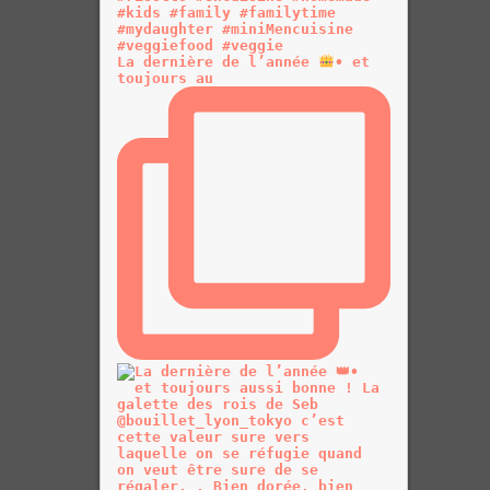
La dernière de l’année
• et
toujours au