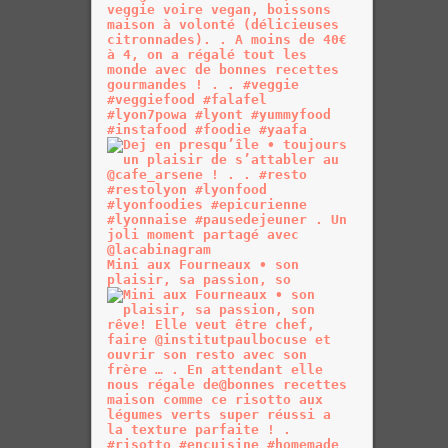
Mini aux Fourneaux • son
plaisir, sa passion, so