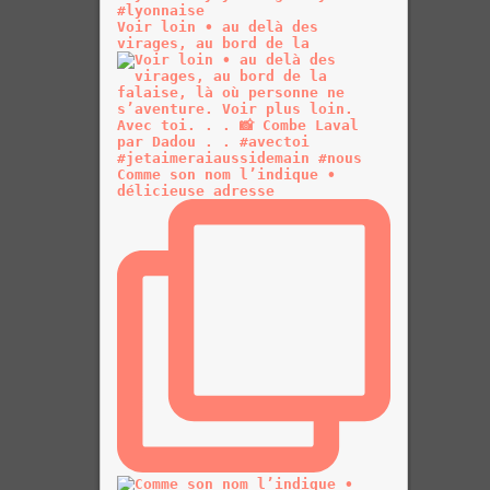
Voir loin • au delà des
virages, au bord de la
Comme son nom l’indique •
délicieuse adresse