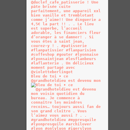
Bleu de toi • ce
@grandhoteldieu est devenu mon