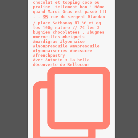
Avec Antonin • la belle
découverte de Bellecour