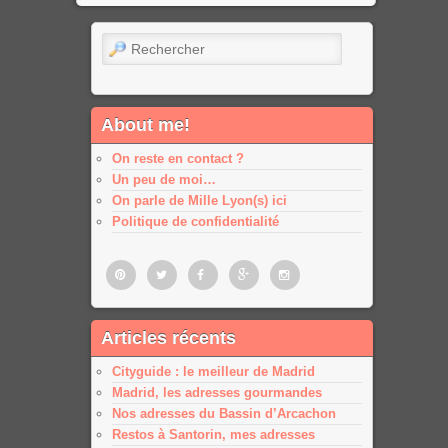
Rechercher
About me!
On reste en contact ?
Un peu de moi…
On parle de Mille Lyon(s) ici
Politique de confidentialité
Pinterest
Twitter
Facebook
Google
Google
Articles récents
plus
plus
Cityguide : le meilleur de Madrid
Madrid, les adresses gourmandes
Nos adresses du Bassin d’Arcachon
Restos à Santorin, mes adresses