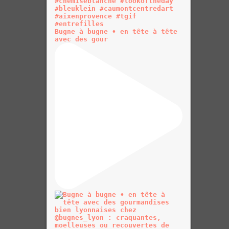
Bugne à bugne • en tête à tête
avec des gour