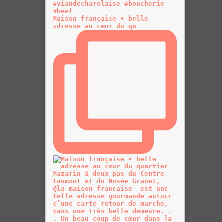
Maison française • belle
adresse au cœur du qu