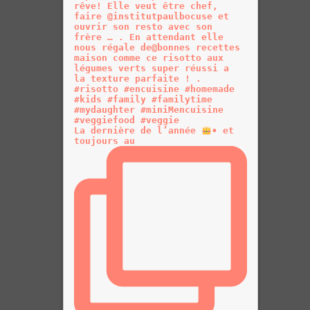
La dernière de l’année
• et
toujours au