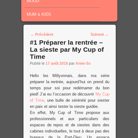
MOOD
MUM & KIDS
Post navigation
←
Précédent
Suivant
→
#1 Préparer la rentrée –
La sieste par My Cup of
Time
Publié le
17 août 2016
par
Anne-So
Hello les Millyonnais, dans ma série
préparer la rentrée, aujourd’hui on prend du
temps pour soi pour redémarrer du bon
pied! J’ai eu l’occasion de découvrir
My Cup
of Time
, une bulle de sérénité pour siester
en paix et ainsi tester la sieste guidée.
En effet, My Cup of Time propose aux
professionnels et aux particuliers des
espaces de repos et de siestes dans des
cabines individuelles, le tout à deux pas des
bureaux de la Part-Dieu. Un espace