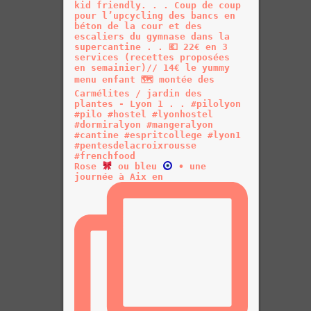
Rose
ou bleu
• une
journée à Aix en