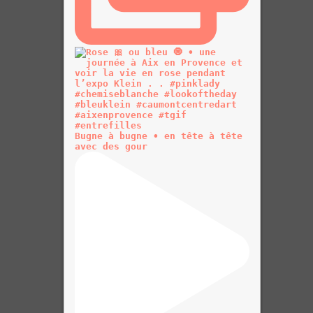
Bugne à bugne • en tête à tête
avec des gour