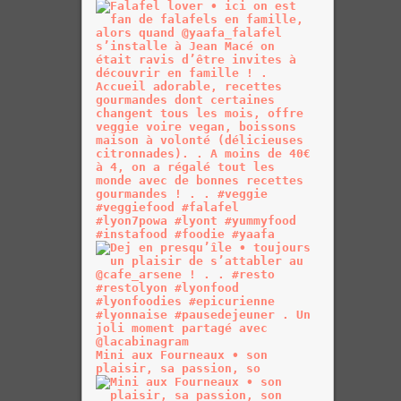
Mini aux Fourneaux • son
plaisir, sa passion, so