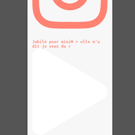
Jubilé pour miniM • elle m’a
dit je veux du r