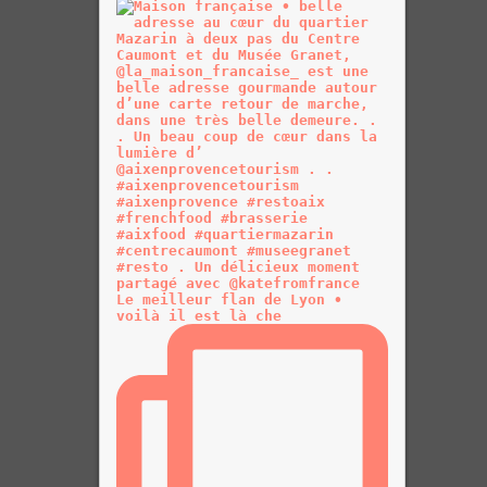
Le meilleur flan de Lyon •
voilà il est là che