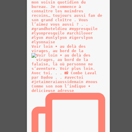
Voir loin • au delà des
virages, au bord de la
Comme son nom l’indique •
délicieuse adresse