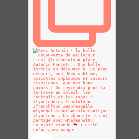
La vraie viande
• celle
qu’on aime manger