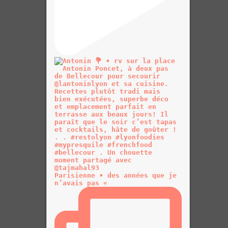
Parisienne • des années que je
n’avais pas «