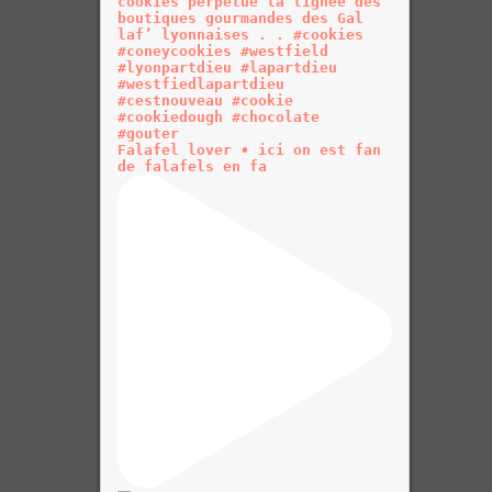
Falafel lover • ici on est fan
de falafels en fa