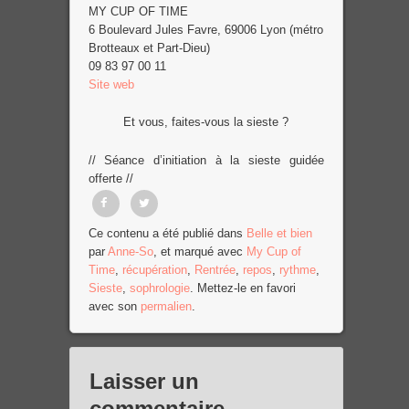
MY CUP OF TIME
6 Boulevard Jules Favre, 69006 Lyon (métro
Brotteaux et Part-Dieu)
09 83 97 00 11
Site web
Et vous, faites-vous la sieste ?
// Séance d’initiation à la sieste guidée
offerte //
Partager
Tweet
Ce contenu a été publié dans
Belle et bien
par
Anne-So
, et marqué avec
My Cup of
sur
Time
,
récupération
,
Rentrée
,
repos
,
rythme
,
Facebook
Sieste
,
sophrologie
. Mettez-le en favori
avec son
permalien
.
Laisser un
commentaire