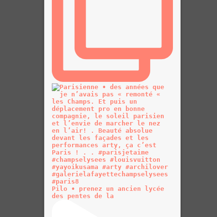
Pilo • prenez un ancien lycée
des pentes de la