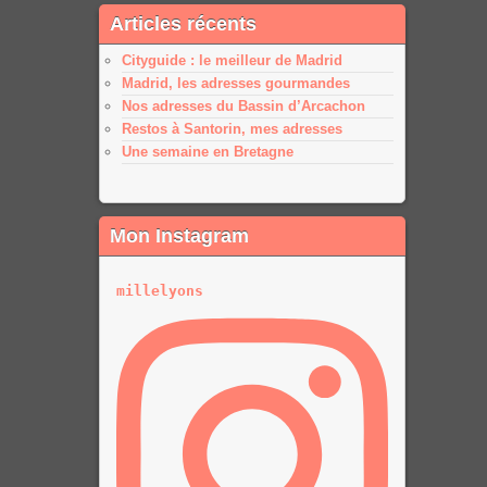
Articles récents
plus
plus
Cityguide : le meilleur de Madrid
Madrid, les adresses gourmandes
Nos adresses du Bassin d’Arcachon
Restos à Santorin, mes adresses
Une semaine en Bretagne
Mon Instagram
millelyons