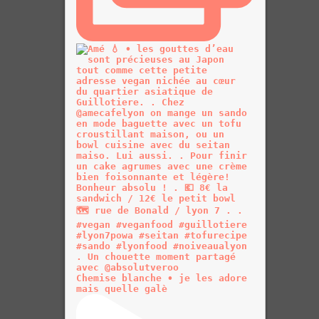
Chemise blanche • je les adore
mais quelle galè