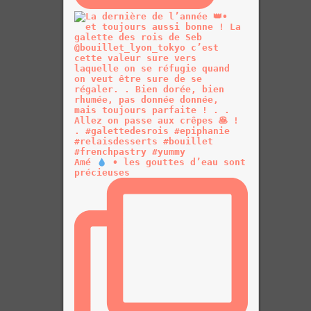
Amé
• les gouttes d’eau sont
précieuses