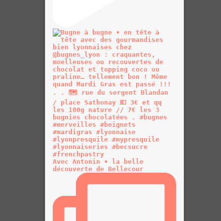
Avec Antonin • la belle
découverte de Bellecour