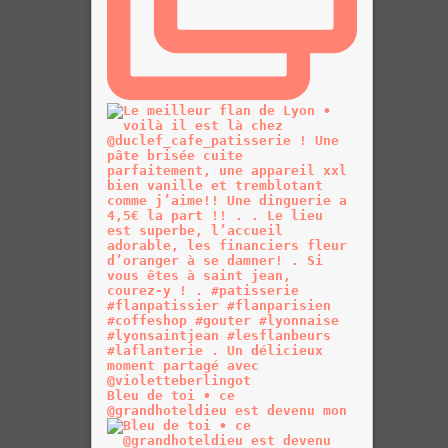
Bleu de toi • ce
@grandhoteldieu est devenu mon