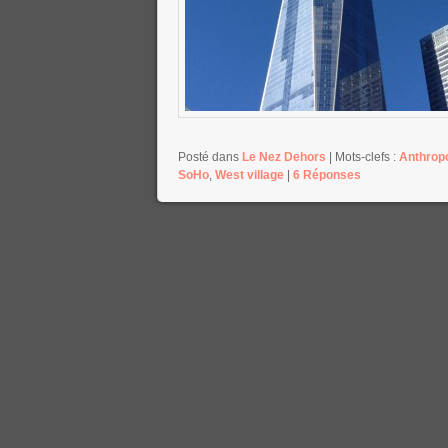
Posté dans
Le Nez Dehors
|
Mots-clefs :
Anthrop
SoHo
,
West village
|
6
Réponses