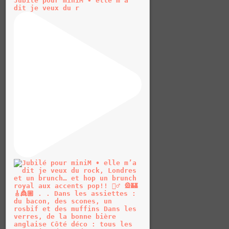
Jubilé pour miniM • elle m’a
dit je veux du r