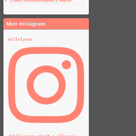
3 lieux incontournables à Séville
Mon Instagram
millelyons