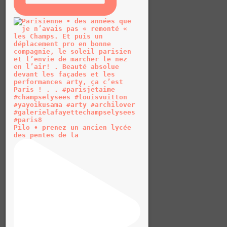
Pilo • prenez un ancien lycée
des pentes de la