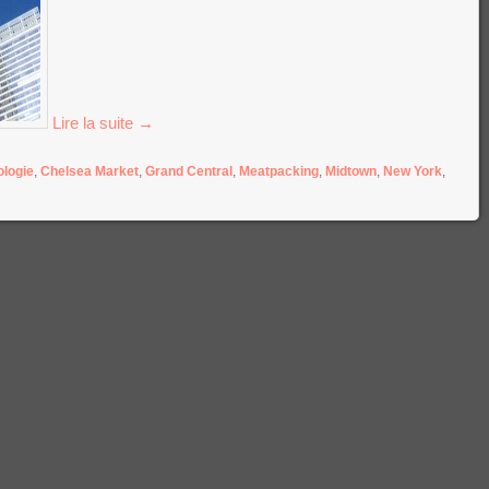
Lire la suite
→
ologie
,
Chelsea Market
,
Grand Central
,
Meatpacking
,
Midtown
,
New York
,