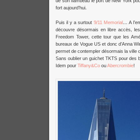
de son flambeau le port de New York pou
fort aujourd’hui.
Puis il y a surtout
9/11 Memorial
… A l’e
découvre désormais en libre accès, le
Freedom Tower, cette tour que les Amér
bureaux de Vogue US et donc d’Anna Win
permet de contempler désormais la ville 
Sans oublier un guichet TKTS pour des bil
Idem pour
Tiffany&Co
ou
Abercrombie
!