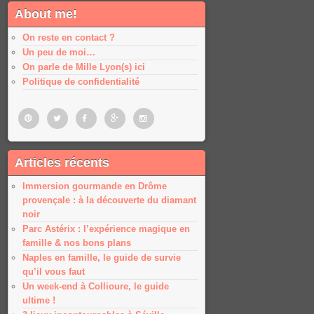
About me!
On reste en contact ?
Un peu de moi…
On parle de Mille Lyon(s) ici
Politique de confidentialité
Pinterest
Twitter
Facebook
Google
Google
Articles récents
plus
plus
Immersion gourmande en Drôme
provençale : à la découverte du diamant
noir
Parc Astérix : l’expérience magique en
famille & nos bons plans
Naples en famille, le guide de survie
qu’il vous faut
Un week-end à Collioure, le guide
ultime !