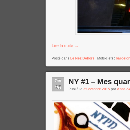
Lire la suite
→
Posté dans
Le Nez Dehors
|
Mots-clefs :
barcelo
NY #1 – Mes quart
Oct
25
Publié le
25 octobre 2015
par
Anne-S