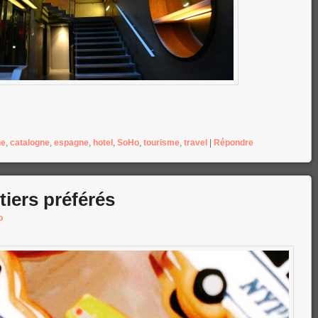
ne
,
catalogne
,
espagne
,
hotel
,
SoHo
,
tourisme
,
travel
|
Répondre
iers préférés
o