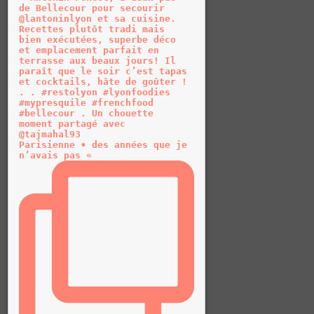
Parisienne • des années que je
n’avais pas «