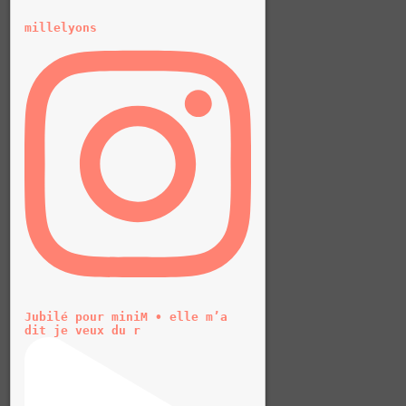
millelyons
Jubilé pour miniM • elle m’a
dit je veux du r