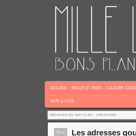
MENU PRINCIPAL
MASQUER LA NAVIGATION PRINCIPALE
MASQUER LA NAVIGATION SECONDAIR
ACCUEIL
BELLE ET BIEN
CULTURE CULT
MUM & KIDS
ARCHIVES DU MOT-CLEF :
CREATIONS
Les adresses go
Déc