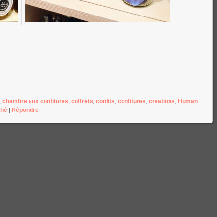
,
chambre aux confitures
,
coffrets
,
confits
,
confitures
,
creations
,
Human
thé
|
Répondre