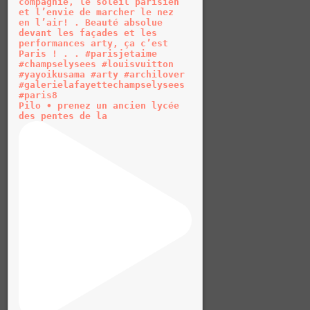
Pilo • prenez un ancien lycée
des pentes de la