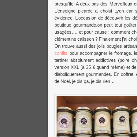
presqu’ile. A deux pas des Merveilleux d
L’enseigne picarde a choisi Lyon car 
évidence. L’occasion de découvrir les dé
boutique gourmande,on peut tout goûter…
usagées…. et pour cause : comment cho
clémentine calisson ? Finalement j’ai cho
On trouve aussi des jolis bougies artisa
confits
pour accompagner le fromage, le f
tartiner absolument addictives (poire 
version XXL (à 35 € quand même) et de t
diaboliquement gourmandes. En coffret, o
de Noël, je dis ça, je dis rien…