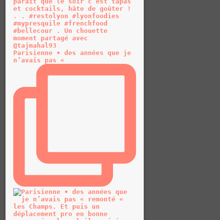
Parisienne • des années que je
n’avais pas «