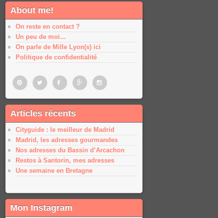
About me!
On reste en contact ?
Un peu de moi…
On parle de Mille Lyon(s) ici
Politique de confidentialité
Pinterest
Twitter
Facebook
Google
Google
Articles récents
plus
plus
Cityguide : le meilleur de Madrid
Madrid, les adresses gourmandes
Nos adresses du Bassin d’Arcachon
Restos à Santorin, mes adresses
Une semaine en Bretagne
Mon Instagram