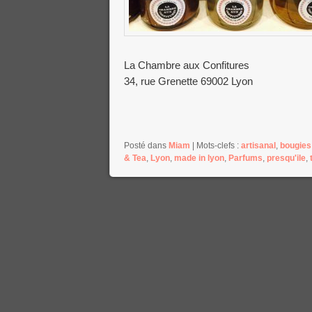
La Chambre aux Confitures
34, rue Grenette 69002 Lyon
Posté dans
Miam
|
Mots-clefs :
artisanal
,
bougies
& Tea
,
Lyon
,
made in lyon
,
Parfums
,
presqu'ile
,