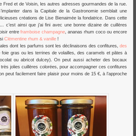
e Fred et de Voisin, les autres adresses gourmandes de la rue.
s’implanter dans la Capitale de la Gastronomie semblait une
licieuses créations de Lise Bienaimée la fondatrice. Dans cette
 c’est ainsi que j’ai fini avec une bonne dizaine de cuillères
isir entre
framboise champagne
, ananas rhum coco ou encore
isi
Clémentine rhum & vanille
!
nales dont les parfums sont les déclinaisons des confitures,
des
oie gras ou les terrines de volailles, des caramels et pâtes à
chocolat ou abricot dulcey). On peut aussi acheter des bocaux
rès jolies cuillères colorées, pour accompagner ces confitures
n peut facilement faire plaisir pour moins de 15 €, à l’approche