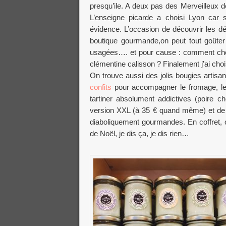
presqu’ile. A deux pas des Merveilleux d
L’enseigne picarde a choisi Lyon car 
évidence. L’occasion de découvrir les dé
boutique gourmande,on peut tout goûter…
usagées…. et pour cause : comment cho
clémentine calisson ? Finalement j’ai cho
On trouve aussi des jolis bougies artisa
confits
pour accompagner le fromage, le f
tartiner absolument addictives (poire 
version XXL (à 35 € quand même) et de t
diaboliquement gourmandes. En coffret, o
de Noël, je dis ça, je dis rien…