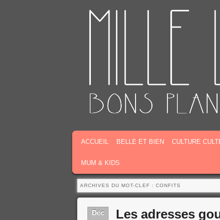
MENU PRINCIPAL
MASQUER LA NAVIGATION PRINCIPALE
MASQUER LA NAVIGATION SECONDAIR
ACCUEIL
BELLE ET BIEN
CULTURE CULT
MUM & KIDS
ARCHIVES DU MOT-CLEF :
CONFITS
Les adresses go
Déc