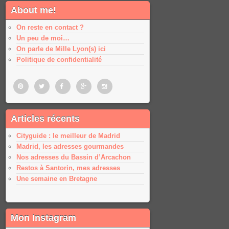
About me!
On reste en contact ?
Un peu de moi…
On parle de Mille Lyon(s) ici
Politique de confidentialité
Pinterest
Twitter
Facebook
Google
Google
Articles récents
plus
plus
Cityguide : le meilleur de Madrid
Madrid, les adresses gourmandes
Nos adresses du Bassin d’Arcachon
Restos à Santorin, mes adresses
Une semaine en Bretagne
Mon Instagram