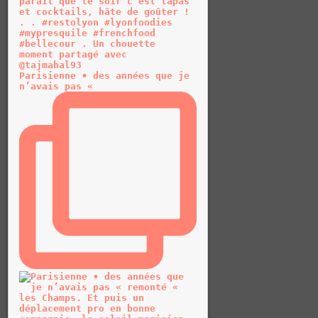
Parisienne • des années que je
n’avais pas «