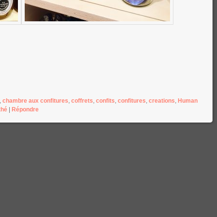
,
chambre aux confitures
,
coffrets
,
confits
,
confitures
,
creations
,
Human
thé
|
Répondre