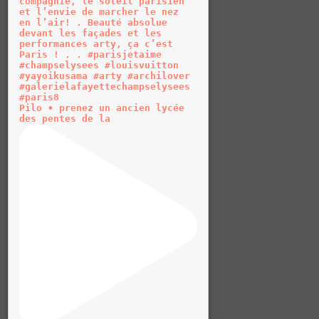
Pilo • prenez un ancien lycée
des pentes de la