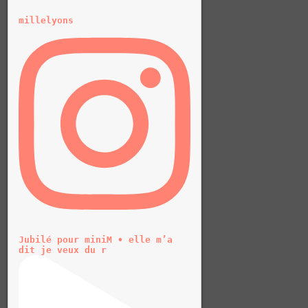
millelyons
Jubilé pour miniM • elle m’a
dit je veux du r