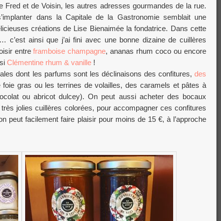
e Fred et de Voisin, les autres adresses gourmandes de la rue.
s’implanter dans la Capitale de la Gastronomie semblait une
licieuses créations de Lise Bienaimée la fondatrice. Dans cette
 c’est ainsi que j’ai fini avec une bonne dizaine de cuillères
isir entre
framboise champagne
, ananas rhum coco ou encore
isi
Clémentine rhum & vanille
!
nales dont les parfums sont les déclinaisons des confitures,
des
oie gras ou les terrines de volailles, des caramels et pâtes à
chocolat ou abricot dulcey). On peut aussi acheter des bocaux
rès jolies cuillères colorées, pour accompagner ces confitures
n peut facilement faire plaisir pour moins de 15 €, à l’approche