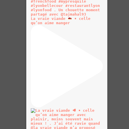
La vraie viande
• celle
qu’on aime manger