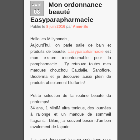
Juin
Mon ordonnance
08
beauté
Easyparapharmacie
Publié le
8 juin 2016
par
Anne-So
Hello les Millyonnais,
Aujourd’hui, on parle salle de bain et
produits de beauté.
Easyparapharmacie
est
mon e-store incontournable pour la
parapharmacie… J’y retrouve toutes mes
marques chouchou Caudalie, Sanoflore,
Bioderma et je découvre aussi plein de
produits absolument bluffants!
Petite sélection de la routine beauté du
printemps!!
34 ans, 1 MiniM ultra tonique, des journées
à rallonge et un manque de sommeil
flagrant… Bilan, j’ai souvent besoin d’un bon
ravalement de façade!
J’ai ainsi découvert le soin spécifique pour