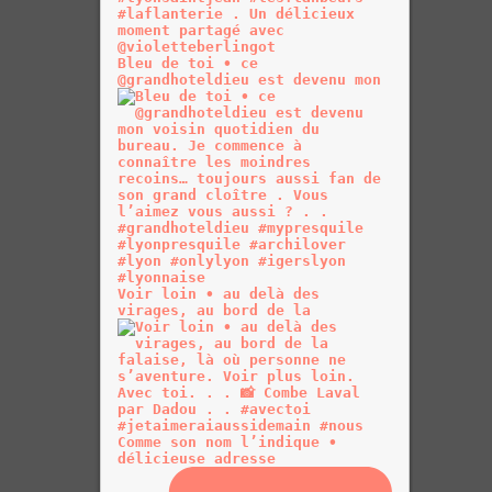
Bleu de toi • ce
@grandhoteldieu est devenu mon
Voir loin • au delà des
virages, au bord de la
Comme son nom l’indique •
délicieuse adresse