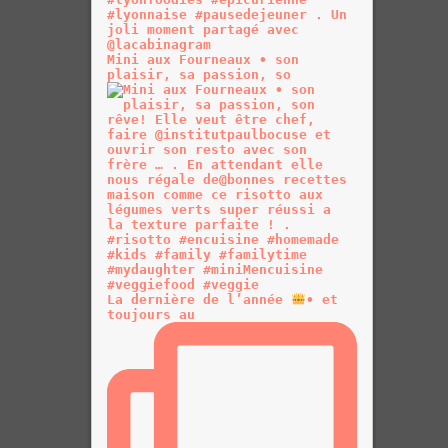
Mini aux Fourneaux • son
plaisir, sa passion, so
La dernière de l’année
• et
toujours au