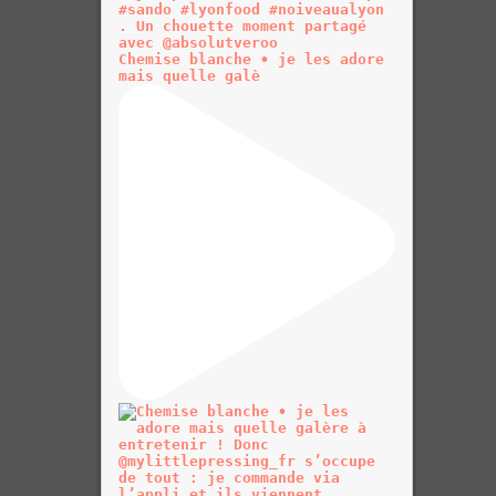
Chemise blanche • je les adore
mais quelle galè