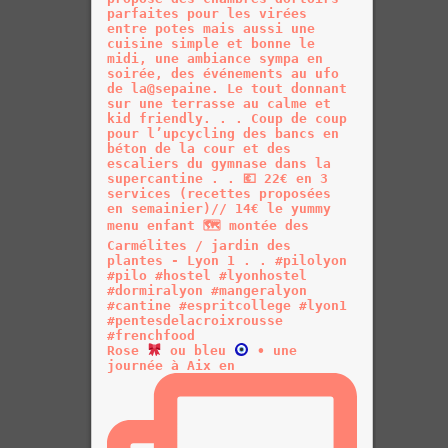
Rose
ou bleu
• une
journée à Aix en