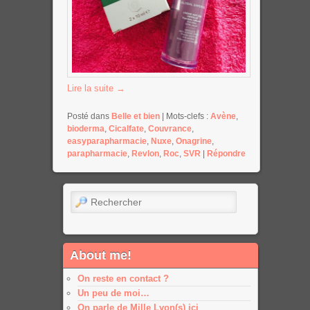
Lire la suite
→
Posté dans
Belle et bien
|
Mots-clefs :
Avène
,
bioderma
,
Cicalfate
,
Couvrance
,
easyparapharmacie
,
Nuxe
,
Onagrine
,
parapharmacie
,
Revlon
,
Roc
,
SVR
|
Répondre
Rechercher
About me!
On reste en contact ?
Un peu de moi…
On parle de Mille Lyon(s) ici