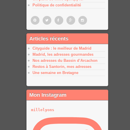
Politique de confidentialité
Pinterest
Twitter
Facebook
Google
Google
Articles récents
plus
plus
Cityguide : le meilleur de Madrid
Madrid, les adresses gourmandes
Nos adresses du Bassin d’Arcachon
Restos à Santorin, mes adresses
Une semaine en Bretagne
Mon Instagram
millelyons