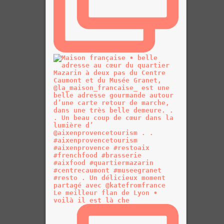
Le meilleur flan de Lyon •
voilà il est là che