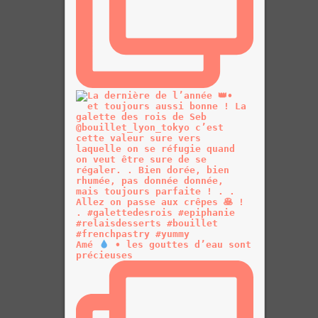
Amé
• les gouttes d’eau sont
précieuses