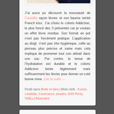
J’ai aussi pu découvrir la nouveauté de
Caudalie
rayon lèvres et son baume teinté
French kiss. J’ai choisi le coloris Addiction,
le plus foncé des 3 présentés car je voulais
un effet lèvre mordue. Son format en pot
n’est pas forcément pratique. L’application
au doigt n’est pas très hygiénique, celle au
pinceau plus précise et saine mais cela
implique de promener tout son attirail dans
son sac. Par contre, la tenue de
l’hydratation est durable et le coloris
Addiction teinte légèrement mais
suffisamment les lèvres pour donner un coté
bonne mine.
Lire la suite
→
Posté dans
Belle et bien
|
Mots-clefs :
Avène
,
caudalie
,
Couvrance
,
poudre
,
SOS Party
,
Talika
|
Répondre