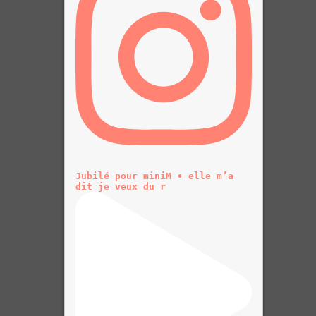
Jubilé pour miniM • elle m’a
dit je veux du r