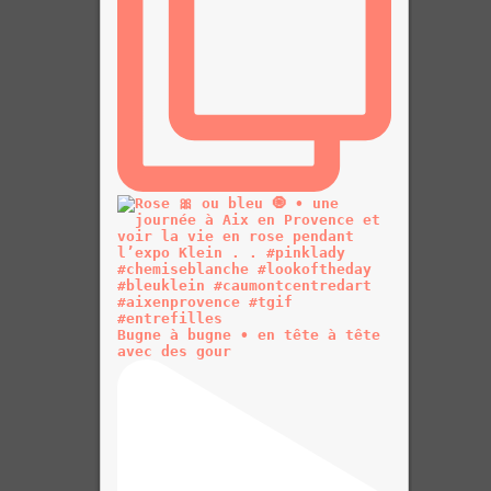
Bugne à bugne • en tête à tête
avec des gour