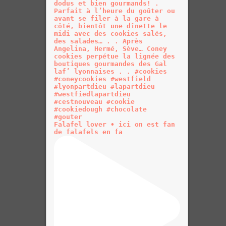
Falafel lover • ici on est fan
de falafels en fa