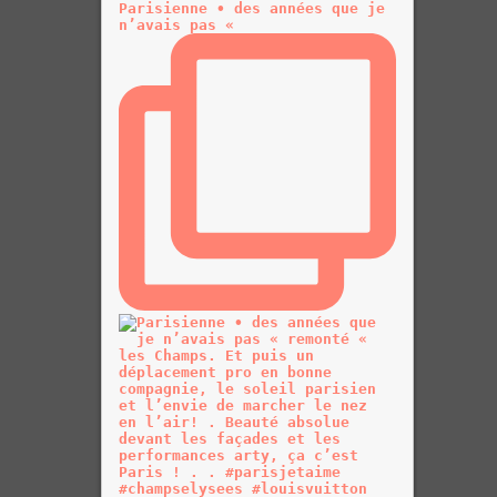
Parisienne • des années que je
n’avais pas «