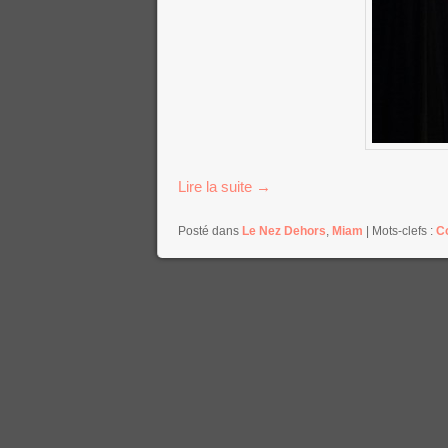
Lire la suite
→
Posté dans
Le Nez Dehors
,
Miam
|
Mots-clefs :
C