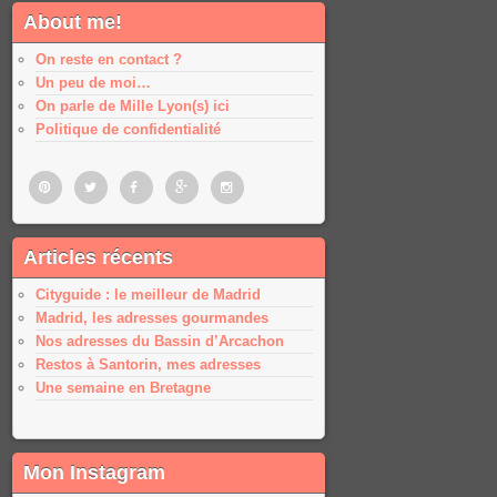
About me!
On reste en contact ?
Un peu de moi…
On parle de Mille Lyon(s) ici
Politique de confidentialité
Pinterest
Twitter
Facebook
Google
Google
Articles récents
plus
plus
Cityguide : le meilleur de Madrid
Madrid, les adresses gourmandes
Nos adresses du Bassin d’Arcachon
Restos à Santorin, mes adresses
Une semaine en Bretagne
Mon Instagram