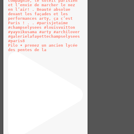
Pilo • prenez un ancien lycée
des pentes de la