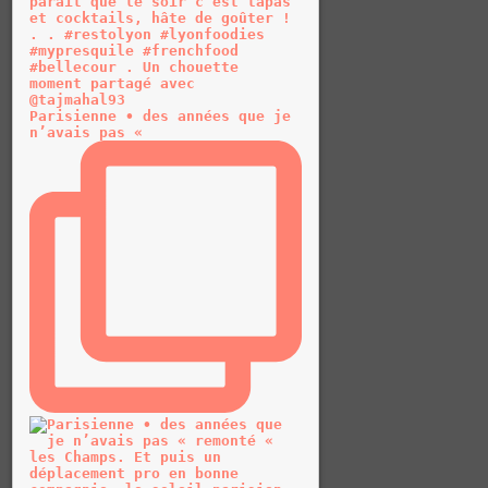
Parisienne • des années que je
n’avais pas «