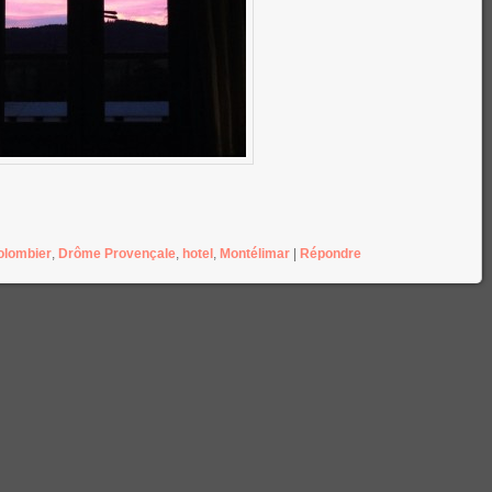
olombier
,
Drôme Provençale
,
hotel
,
Montélimar
|
Répondre