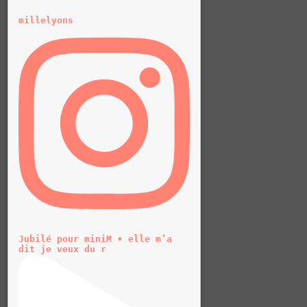
millelyons
Jubilé pour miniM • elle m’a
dit je veux du r