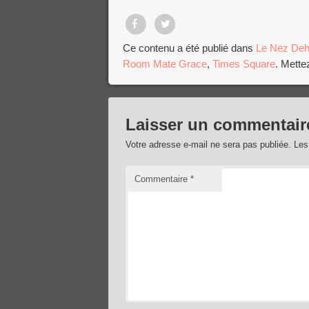
Partager
Tweet
Ce contenu a été publié dans
Le Nez Deh
Room Mate Grace
,
Times Square
. Mette
sur
Facebook
Laisser un commentair
Votre adresse e-mail ne sera pas publiée.
Les
Commentaire
*