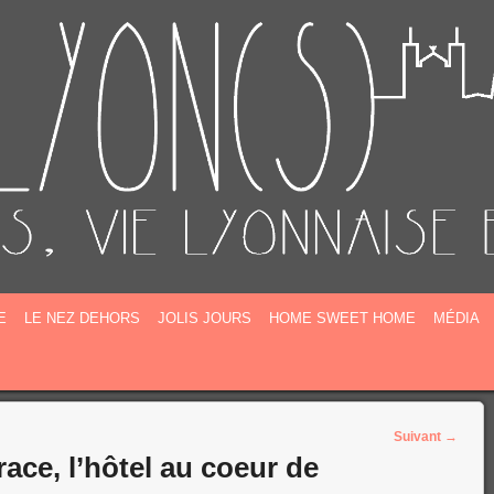
E
E
LE NEZ DEHORS
JOLIS JOURS
HOME SWEET HOME
MÉDIA
Suivant
→
ce, l’hôtel au coeur de