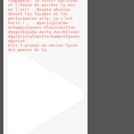
Pilo • prenez un ancien lycée
des pentes de la