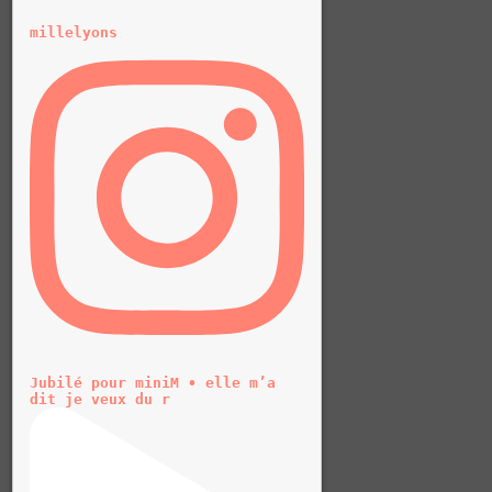
millelyons
Jubilé pour miniM • elle m’a
dit je veux du r