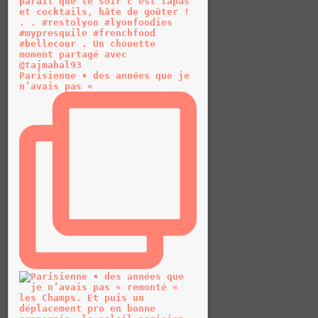
Parisienne • des années que je
n’avais pas «