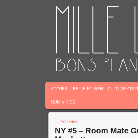
MENU PRINCIPAL
MASQUER LA NAVIGATION PRINCIPALE
MASQUER LA NAVIGATION SECONDAIR
ACCUEIL
BELLE ET BIEN
CULTURE CULT
MUM & KIDS
Post navigation
←
Précédent
NY #5 – Room Mate Gra