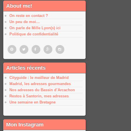
About me!
On reste en contact ?
Un peu de moi…
On parle de Mille Lyon(s) ici
Politique de confidentialité
Pinterest
Twitter
Facebook
Google
Google
Articles récents
plus
plus
Cityguide : le meilleur de Madrid
Madrid, les adresses gourmandes
Nos adresses du Bassin d’Arcachon
Restos à Santorin, mes adresses
Une semaine en Bretagne
Mon Instagram