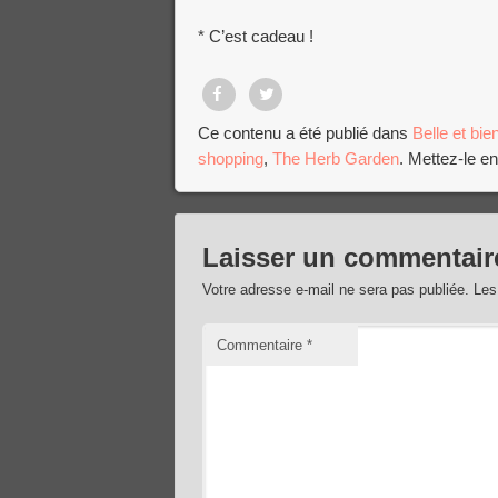
* C’est cadeau !
Partager
Tweet
Ce contenu a été publié dans
Belle et bie
shopping
,
The Herb Garden
. Mettez-le e
sur
Facebook
Laisser un commentair
Votre adresse e-mail ne sera pas publiée.
Les
Commentaire
*