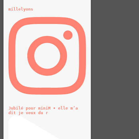
millelyons
Jubilé pour miniM • elle m’a
dit je veux du r