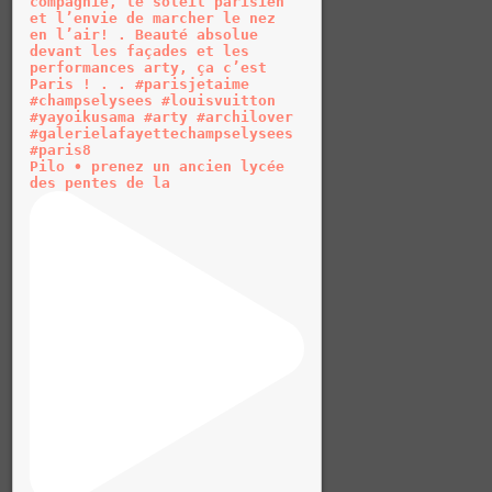
Pilo • prenez un ancien lycée
des pentes de la