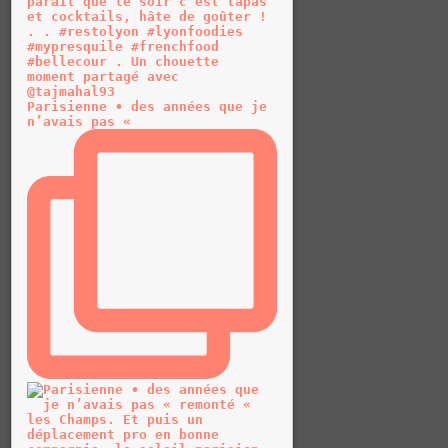
Parisienne • des années que je
n’avais pas «