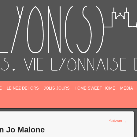
E
E
LE NEZ DEHORS
JOLIS JOURS
HOME SWEET HOME
MÉDIA
Suivant
→
n Jo Malone