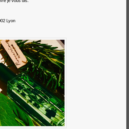
vre je vous dis.
002 Lyon