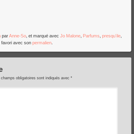
n
par
Anne-So
, et marqué avec
Jo Malone
,
Parfums
,
presqu'ile
,
n favori avec son
permalien
.
e
 champs obligatoires sont indiqués avec
*