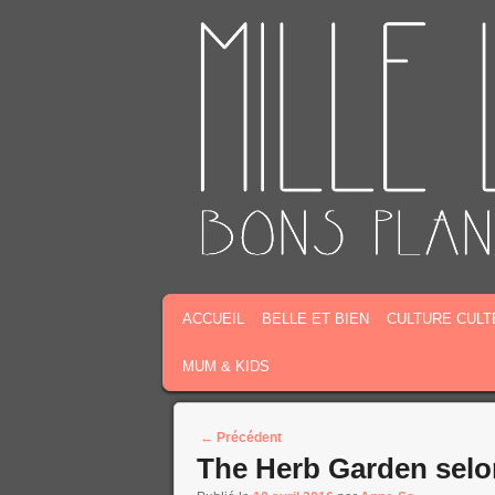
MENU PRINCIPAL
MASQUER LA NAVIGATION PRINCIPALE
MASQUER LA NAVIGATION SECONDAIR
ACCUEIL
BELLE ET BIEN
CULTURE CULT
MUM & KIDS
Post navigation
←
Précédent
The Herb Garden selo