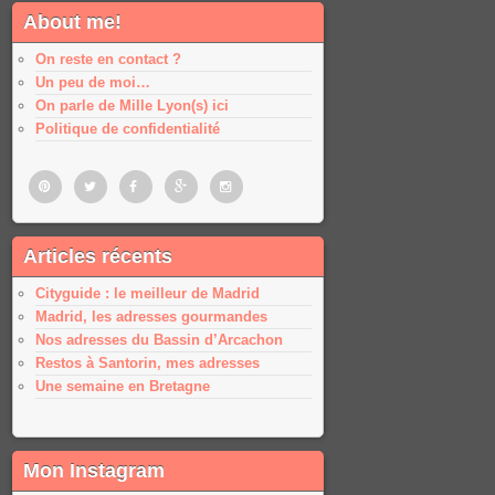
About me!
On reste en contact ?
Un peu de moi…
On parle de Mille Lyon(s) ici
Politique de confidentialité
Pinterest
Twitter
Facebook
Google
Google
Articles récents
plus
plus
Cityguide : le meilleur de Madrid
Madrid, les adresses gourmandes
Nos adresses du Bassin d’Arcachon
Restos à Santorin, mes adresses
Une semaine en Bretagne
Mon Instagram