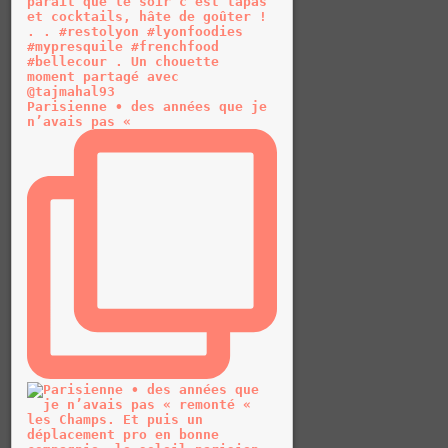
Parisienne • des années que je
n’avais pas «