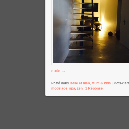
suite
→
Posté dans
Belle et bien
,
Mum & kids
|
Mots-clefs
modelage
,
spa
,
zen
|
1
Réponse