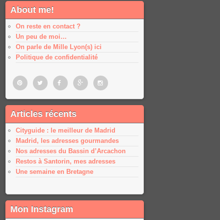
About me!
On reste en contact ?
Un peu de moi…
On parle de Mille Lyon(s) ici
Politique de confidentialité
Pinterest
Twitter
Facebook
Google
Google
Articles récents
plus
plus
Cityguide : le meilleur de Madrid
Madrid, les adresses gourmandes
Nos adresses du Bassin d’Arcachon
Restos à Santorin, mes adresses
Une semaine en Bretagne
Mon Instagram