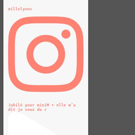
millelyons
Jubilé pour miniM • elle m’a
dit je veux du r