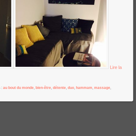
Lire la
 :
au bout du monde
,
bien-être
,
détente
,
duo
,
hammam
,
massage
,