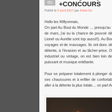
05
+CONCOURS
Publié le
5 avril 2017
par
Anne-So
Hello les Millyonnais,
On part Au Bout du Monde … presqu’au bou
de mars, j’ai eu la chance de pouvoir 
Lionel ou Aurélie sont top aussi!!). Au B
voyages et de massages. Ils ont donc déc
détente, à l’évasion et au lâcher-prise. 
industriel ou vintage, on est bien loin
puissant et musique entêtante.
Pour se préparer totalement à plonger dan
ses chaussures et à enfiler de confortab
aller à la détente la plus totale… on part 