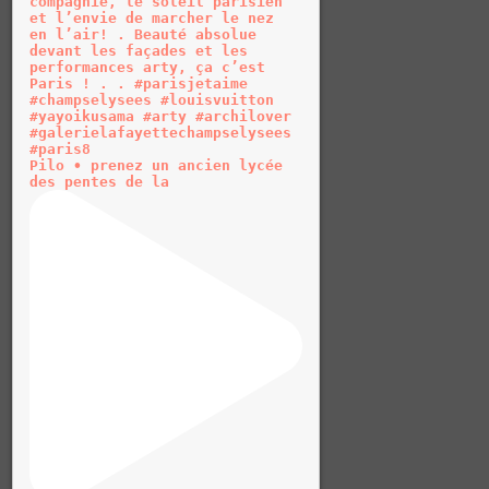
Pilo • prenez un ancien lycée
des pentes de la