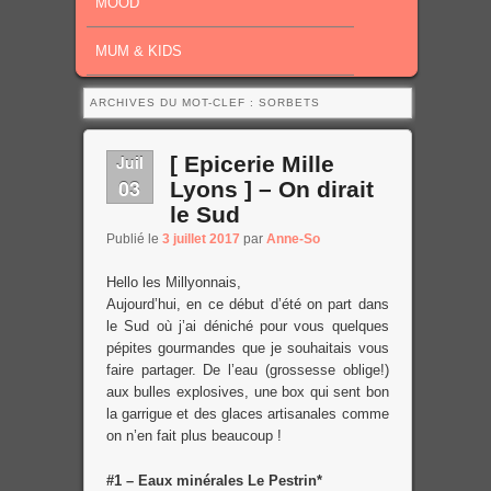
MOOD
MUM & KIDS
ARCHIVES DU MOT-CLEF :
SORBETS
Juil
[ Epicerie Mille
03
Lyons ] – On dirait
le Sud
Publié le
3 juillet 2017
par
Anne-So
Hello les Millyonnais,
Aujourd’hui, en ce début d’été on part dans
le Sud où j’ai déniché pour vous quelques
pépites gourmandes que je souhaitais vous
faire partager. De l’eau (grossesse oblige!)
aux bulles explosives, une box qui sent bon
la garrigue et des glaces artisanales comme
on n’en fait plus beaucoup !
#1 – Eaux minérales Le Pestrin*