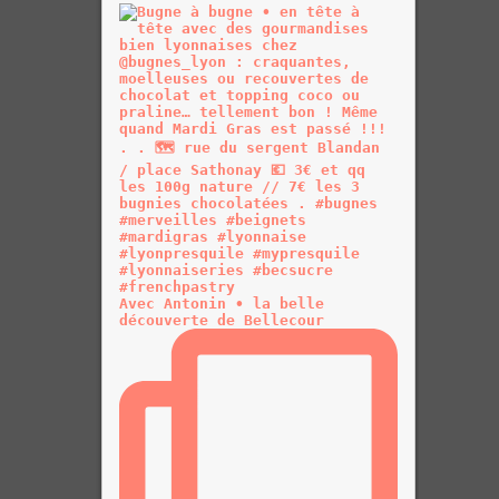
Avec Antonin • la belle
découverte de Bellecour