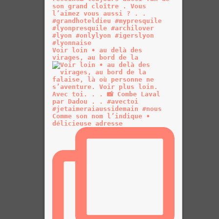
Voir loin • au delà des
virages, au bord de la
Comme son nom l’indique •
délicieuse adresse