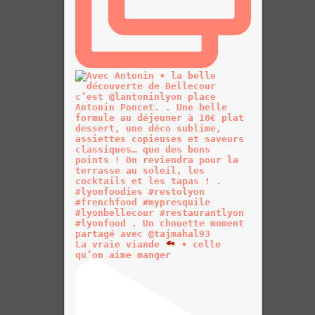
La vraie viande
• celle
qu’on aime manger