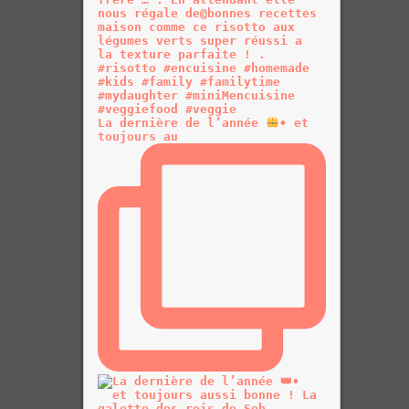
La dernière de l’année
• et
toujours au