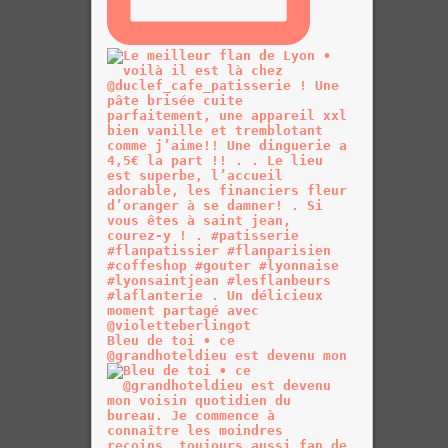
Bleu de toi • ce
@grandhoteldieu est devenu mon