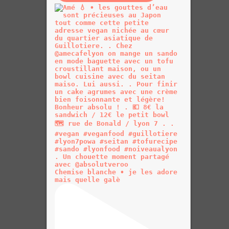
Chemise blanche • je les adore
mais quelle galè