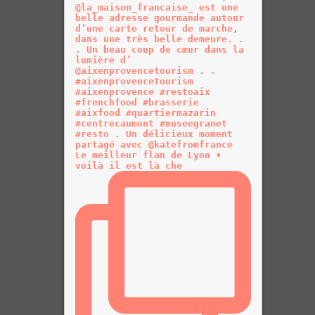
Le meilleur flan de Lyon •
voilà il est là che