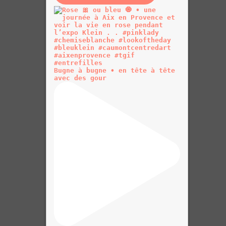
Bugne à bugne • en tête à tête
avec des gour