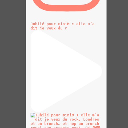
Jubilé pour miniM • elle m’a
dit je veux du r