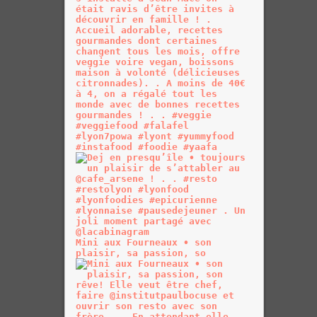
Mini aux Fourneaux • son
plaisir, sa passion, so