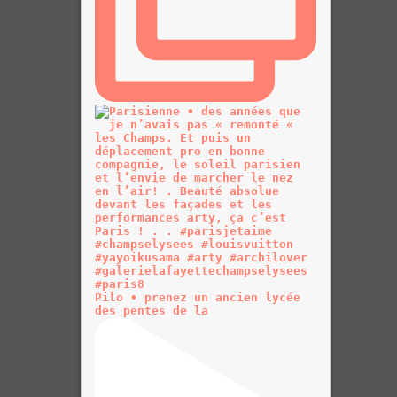
Pilo • prenez un ancien lycée
des pentes de la