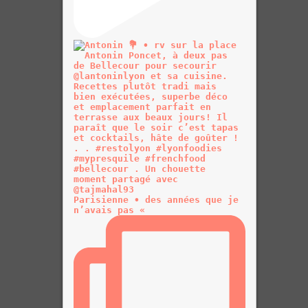
Parisienne • des années que je
n’avais pas «