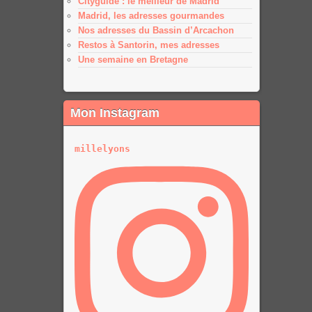
Cityguide : le meilleur de Madrid
Madrid, les adresses gourmandes
Nos adresses du Bassin d’Arcachon
Restos à Santorin, mes adresses
Une semaine en Bretagne
Mon Instagram
millelyons