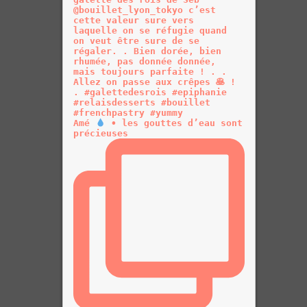
Amé
• les gouttes d’eau sont
précieuses