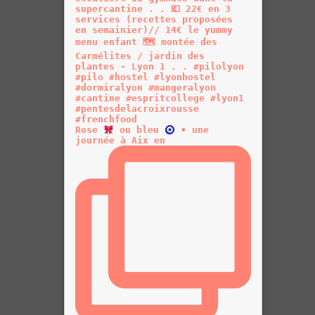
Rose
ou bleu
• une
journée à Aix en