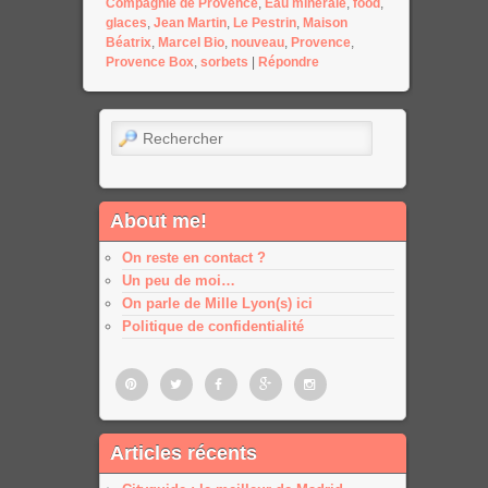
Compagnie de Provence
,
Eau minérale
,
food
,
glaces
,
Jean Martin
,
Le Pestrin
,
Maison
Béatrix
,
Marcel Bio
,
nouveau
,
Provence
,
Provence Box
,
sorbets
|
Répondre
Rechercher
About me!
On reste en contact ?
Un peu de moi…
On parle de Mille Lyon(s) ici
Politique de confidentialité
Pinterest
Twitter
Facebook
Google
Google
Articles récents
plus
plus