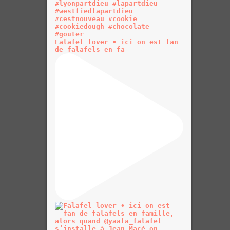
Falafel lover • ici on est fan
de falafels en fa