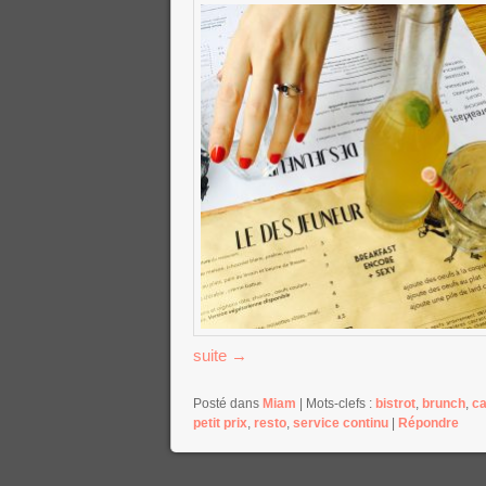
suite
→
Posté dans
Miam
|
Mots-clefs :
bistrot
,
brunch
,
ca
petit prix
,
resto
,
service continu
|
Répondre