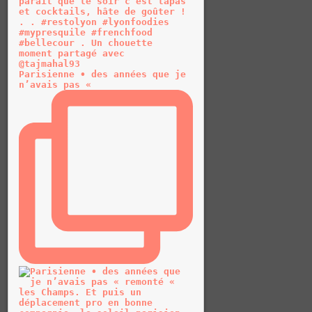
Parisienne • des années que je
n’avais pas «