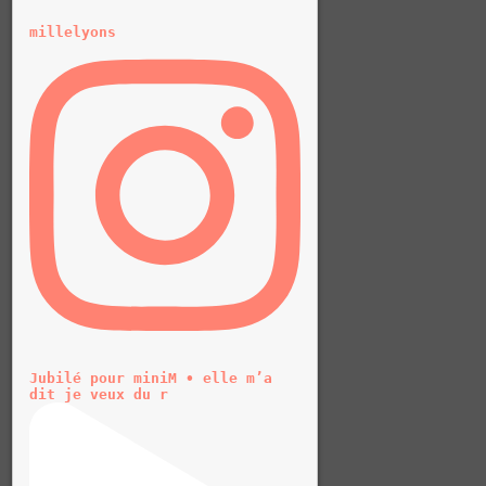
millelyons
Jubilé pour miniM • elle m’a
dit je veux du r