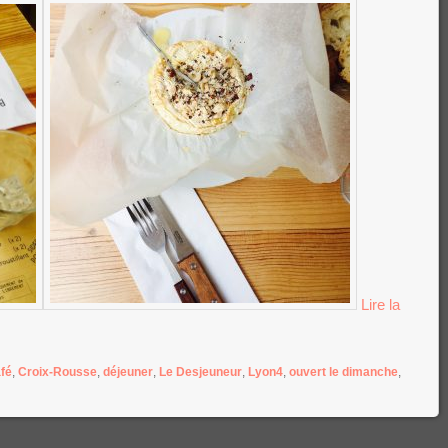
Lire la
fé
,
Croix-Rousse
,
déjeuner
,
Le Desjeuneur
,
Lyon4
,
ouvert le dimanche
,