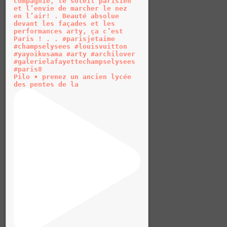
Pilo • prenez un ancien lycée
des pentes de la