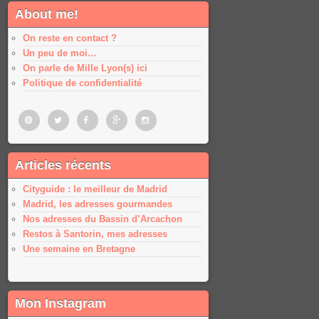
About me!
On reste en contact ?
Un peu de moi…
On parle de Mille Lyon(s) ici
Politique de confidentialité
Pinterest
Twitter
Facebook
Google
Google
Articles récents
plus
plus
Cityguide : le meilleur de Madrid
Madrid, les adresses gourmandes
Nos adresses du Bassin d’Arcachon
Restos à Santorin, mes adresses
Une semaine en Bretagne
Mon Instagram