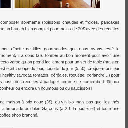
à composer soi-même (boissons chaudes et froides, pancakes
même un brunch bien complet pour moins de 20€ avec des recettes
mode dînette de filles gourmandes que nous avons testé le
 moment, il a donc fallu tomber au bon moment pour avoir une
recto verso qu on prend facilement pour un set de table (mais on
 est écrit : soupe du jour, cocotte du jour (9,5€), croque-monsieur
e healthy (avocat, tomates, céréales, roquette, coriandre…) pour
ais aussi des recettes à partager comme ce camembert rôti aux
 de bonheur ou encore un houmous ou du saucisson !
ade maison à prix doux (3€), du vin bio mais pas que, les thés
la limonade acidulée Garçons (à 2 € la bouteille!) et toute une
offee shop branché.