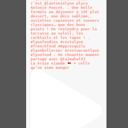
La vraie viande
• celle
qu’on aime manger