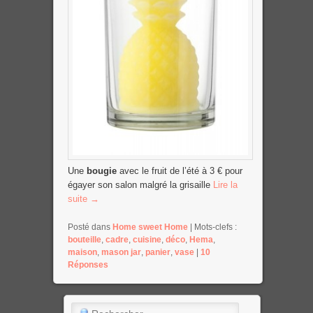
Une
bougie
avec le fruit de l’été à 3 € pour
égayer son salon malgré la grisaille
Lire la
suite
→
Posté dans
Home sweet Home
|
Mots-clefs :
bouteille
,
cadre
,
cuisine
,
déco
,
Hema
,
maison
,
mason jar
,
panier
,
vase
|
10
Réponses
Rechercher