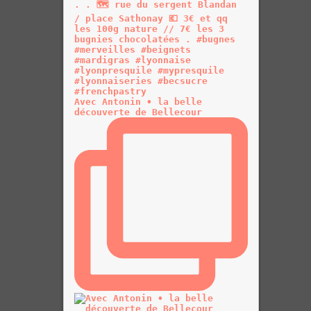
Avec Antonin • la belle
découverte de Bellecour