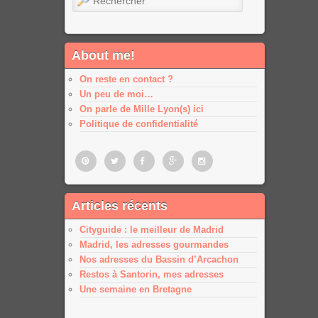
About me!
On reste en contact ?
Un peu de moi…
On parle de Mille Lyon(s) ici
Politique de confidentialité
Pinterest
Twitter
Facebook
Google
Google
Articles récents
plus
plus
Cityguide : le meilleur de Madrid
Madrid, les adresses gourmandes
Nos adresses du Bassin d’Arcachon
Restos à Santorin, mes adresses
Une semaine en Bretagne