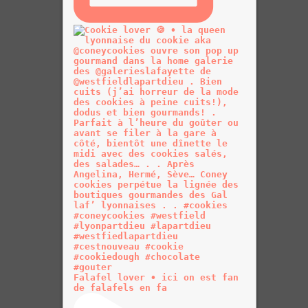
Falafel lover • ici on est fan
de falafels en fa