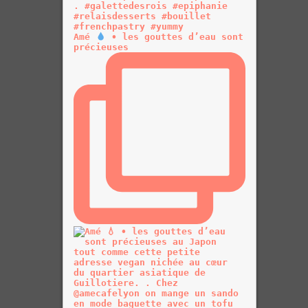
Amé
• les gouttes d’eau sont
précieuses