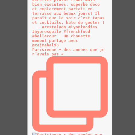
Parisienne • des années que je
n’avais pas «