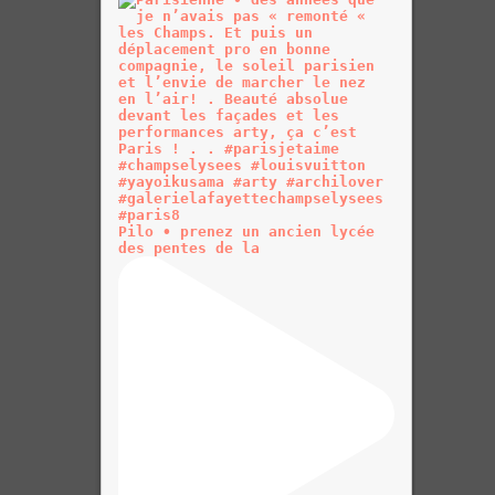
Pilo • prenez un ancien lycée
des pentes de la