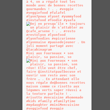
Mini aux Fourneaux • son
plaisir, sa passion, so