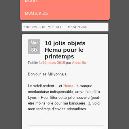
MOOD
MUM & KIDS
ARCHIVES DU MOT-CLEF :
MASON JAR
Mar
10 jolis objets
30
Hema pour le
printemps
Publié le
30 mars 2015
par
Anne-So
Bonjour les Millyonnais,
Le soleil revient… et
Hema
, la marque
néerlandaise indispensable, arrive bientôt à
Lyon… Pour fêter cette jolie nouvelle (peut-
être moins jolie pour ma banquière…), voici
mon repérage d’envies printanières…