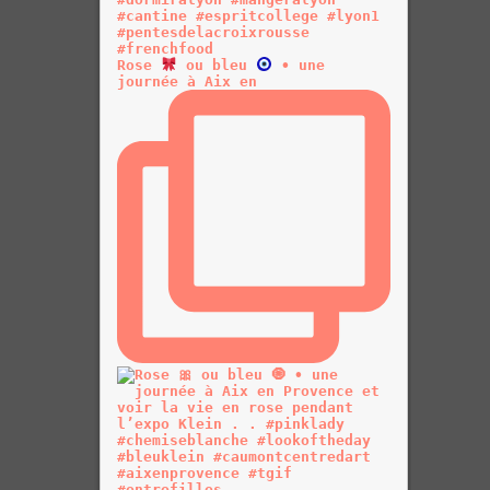
Rose
ou bleu
• une
journée à Aix en