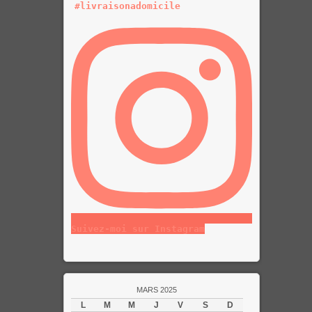
Suivez-moi sur Instagram
MARS 2025
L
M
M
J
V
S
D