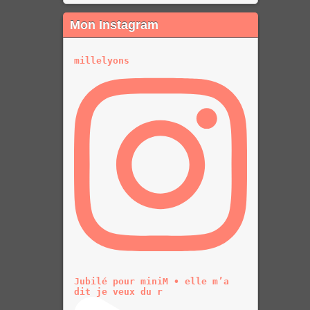
Mon Instagram
millelyons
Jubilé pour miniM • elle m’a
dit je veux du r