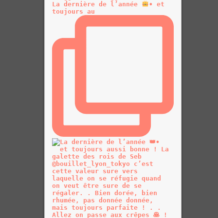
La dernière de l’année
• et
toujours au