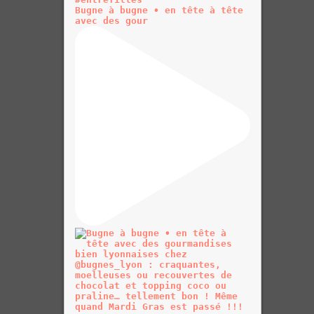
Bugne à bugne • en tête à tête
avec des gour