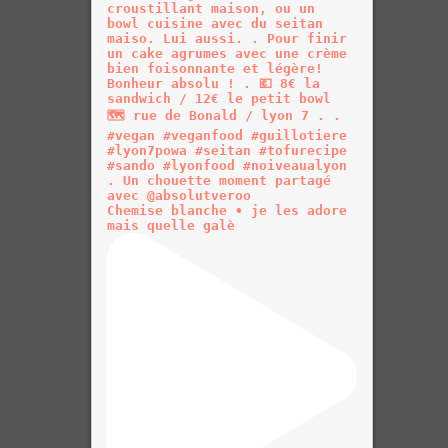
Chemise blanche • je les adore
mais quelle galè