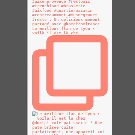
Le meilleur flan de Lyon •
voilà il est là che