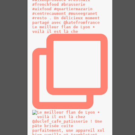
Le meilleur flan de Lyon •
voilà il est là che