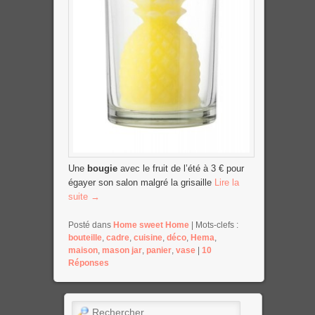
Une
bougie
avec le fruit de l’été à 3 € pour
égayer son salon malgré la grisaille
Lire la
suite
→
Posté dans
Home sweet Home
|
Mots-clefs :
bouteille
,
cadre
,
cuisine
,
déco
,
Hema
,
maison
,
mason jar
,
panier
,
vase
|
10
Réponses
Rechercher