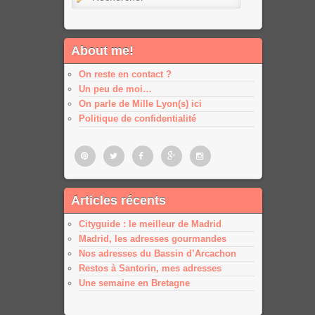
About me!
On reste en contact ?
Un peu de moi…
On parle de Mille Lyon(s) ici
Politique de confidentialité
Pinterest
Twitter
Facebook
Google
Google
Articles récents
plus
plus
Cityguide : le meilleur de Madrid
Madrid, les adresses gourmandes
Nos adresses du Bassin d’Arcachon
Restos à Santorin, mes adresses
Une semaine en Bretagne