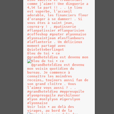
Bleu de toi • ce
@grandhoteldieu est devenu mon
Voir loin • au delà des
virages, au bord de la