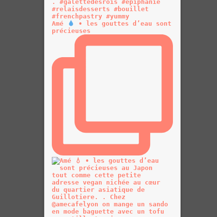
Amé
• les gouttes d’eau sont
précieuses