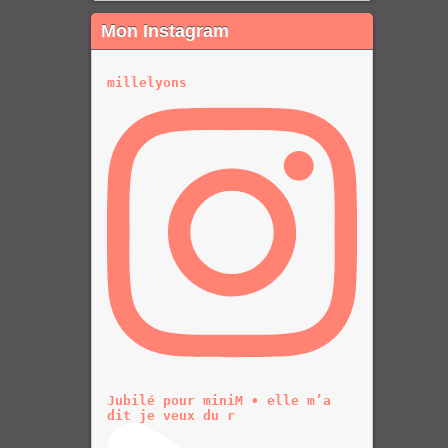
Mon Instagram
millelyons
Jubilé pour miniM • elle m’a
dit je veux du r