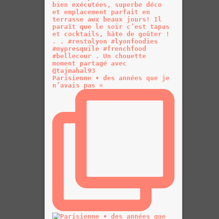
Parisienne • des années que je
n’avais pas «