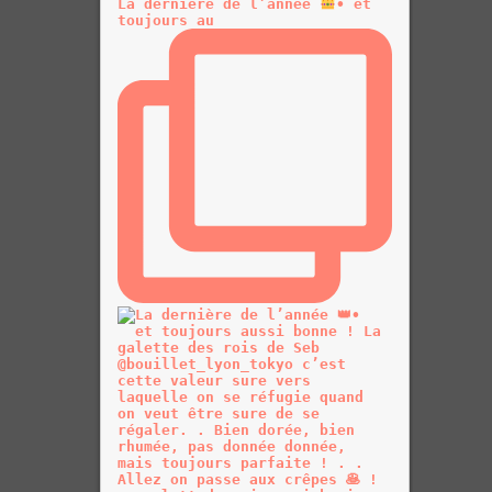
La dernière de l’année
• et
toujours au