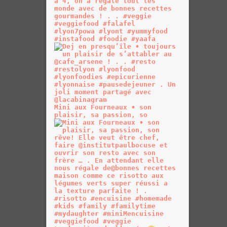
Mini aux Fourneaux • son
plaisir, sa passion, so