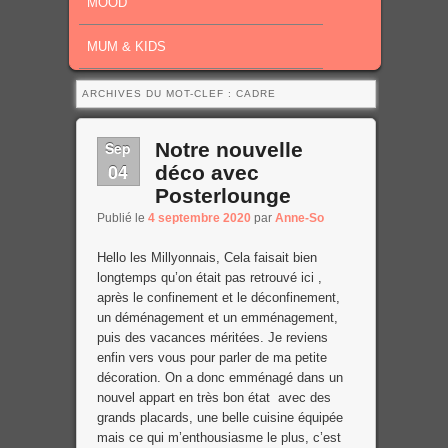
MOOD
MUM & KIDS
ARCHIVES DU MOT-CLEF :
CADRE
Sep
Notre nouvelle
04
déco avec
Posterlounge
Publié le
4 septembre 2020
par
Anne-So
Hello les Millyonnais, Cela faisait bien
longtemps qu’on était pas retrouvé ici ,
après le confinement et le déconfinement,
un déménagement et un emménagement,
puis des vacances méritées. Je reviens
enfin vers vous pour parler de ma petite
décoration. On a donc emménagé dans un
nouvel appart en très bon état avec des
grands placards, une belle cuisine équipée
mais ce qui m’enthousiasme le plus, c’est