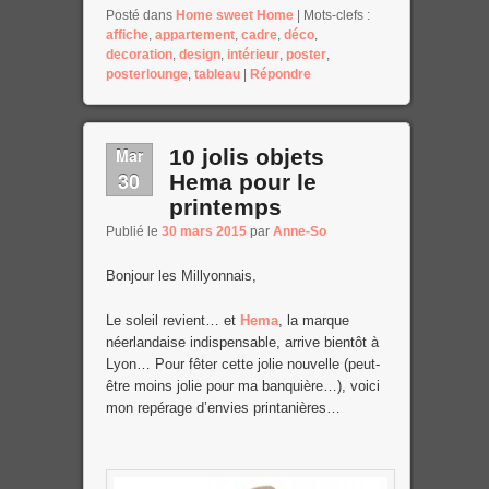
Posté dans
Home sweet Home
|
Mots-clefs :
affiche
,
appartement
,
cadre
,
déco
,
decoration
,
design
,
intérieur
,
poster
,
posterlounge
,
tableau
|
Répondre
Mar
10 jolis objets
30
Hema pour le
printemps
Publié le
30 mars 2015
par
Anne-So
Bonjour les Millyonnais,
Le soleil revient… et
Hema
, la marque
néerlandaise indispensable, arrive bientôt à
Lyon… Pour fêter cette jolie nouvelle (peut-
être moins jolie pour ma banquière…), voici
mon repérage d’envies printanières…