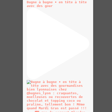
Bugne à bugne • en tête à tête
avec des gour