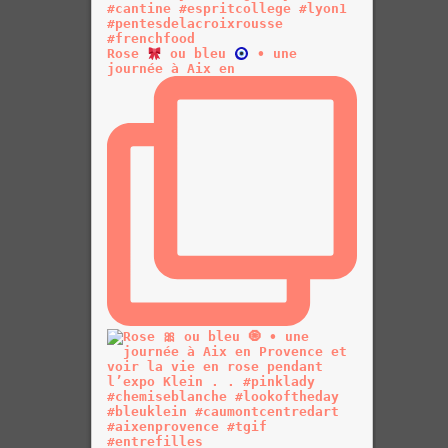
Rose
ou bleu
• une
journée à Aix en