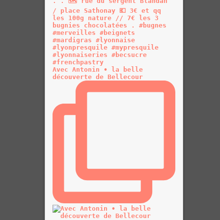
Avec Antonin • la belle
découverte de Bellecour