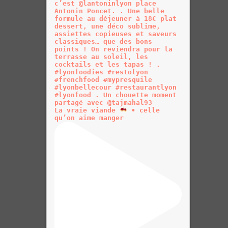
La vraie viande
• celle
qu’on aime manger