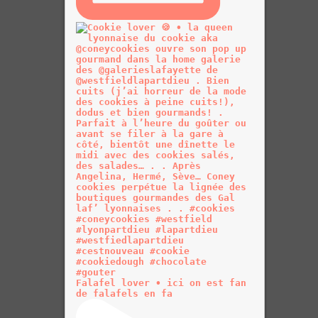
Falafel lover • ici on est fan
de falafels en fa