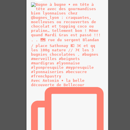
Avec Antonin • la belle
découverte de Bellecour