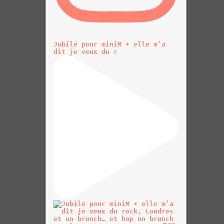
Jubilé pour miniM • elle m’a
dit je veux du r