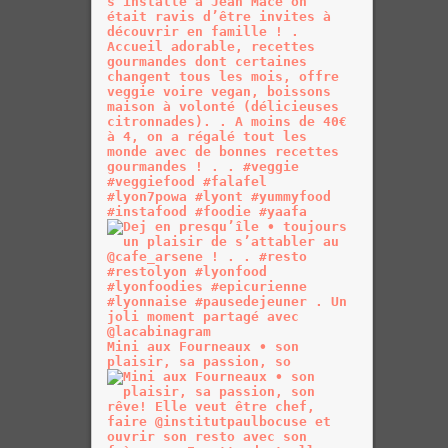
Mini aux Fourneaux • son
plaisir, sa passion, so