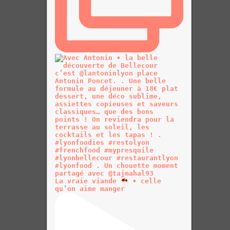
La vraie viande
• celle
qu’on aime manger