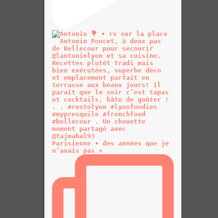
Parisienne • des années que je
n’avais pas «