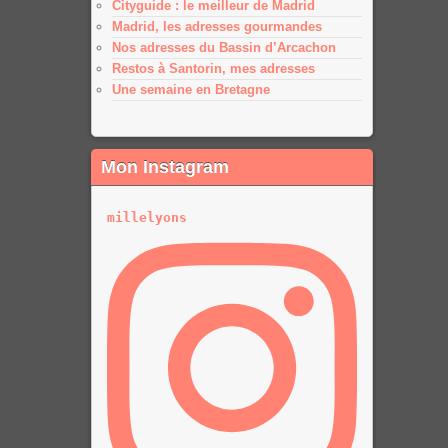
Cityguide : le meilleur de Madrid
Madrid, les adresses gourmandes
Nos adresses du Bassin d’Arcachon
Restos à Santorin, mes adresses
Une semaine en Bretagne
Mon Instagram
millelyons