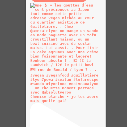
Chemise blanche • je les adore
mais quelle galè