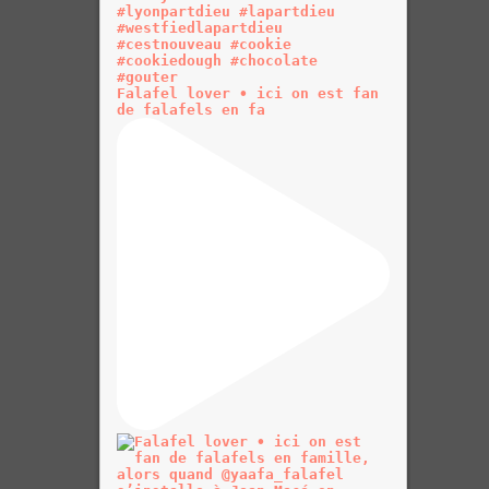
Falafel lover • ici on est fan
de falafels en fa