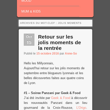
MOOD
MUM & KIDS
ARCHIVES DU MOT-CLEF :
JOLIS MOMENTS
Oct
Retour sur les
15
jolis moments de
la rentrée
Publié le
15 octobre 2016
par
Anne-So
Hello les Millyonnais,
Aujourd’hui retour sur les jolis moments de
septembre entre blogueurs lyonnais et les
belles découvertes faites aux quatre coins
de Lyon.
#1 – Soiree Panzani par Geek & Food
J’ai été invitée par
Geek & Food
à découvrir
les nouveautés Panzani dans un lieu
gourmand de la Croix-Rousse,
L’Origo
.