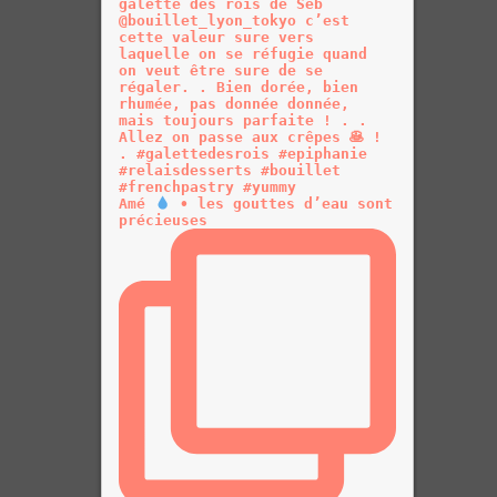
Amé
• les gouttes d’eau sont
précieuses