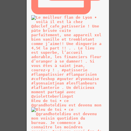
Bleu de toi • ce
@grandhoteldieu est devenu mon