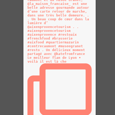
Le meilleur flan de Lyon •
voilà il est là che