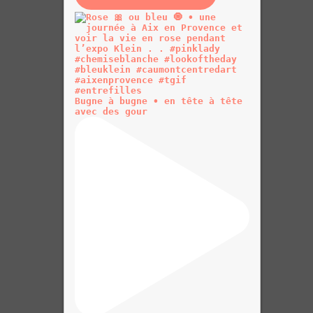
Bugne à bugne • en tête à tête
avec des gour