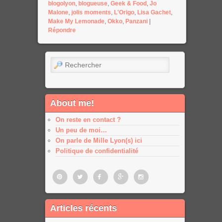
blogolyon
,
blogueuse
,
Geek & Food
,
Jo
Malone
,
jolis moments
,
L'Origo
,
Lisa Gachet
,
Make My Lemonade
,
Okko
,
Panzani
|
Répondre
Rechercher
About me!
On reste en contact ?
Un peu de moi…
On parle de Mille Lyon(s) ici
Politique de confidentialité
Pinterest
Twitter
Facebook
Google
Google
Articles récents
plus
plus