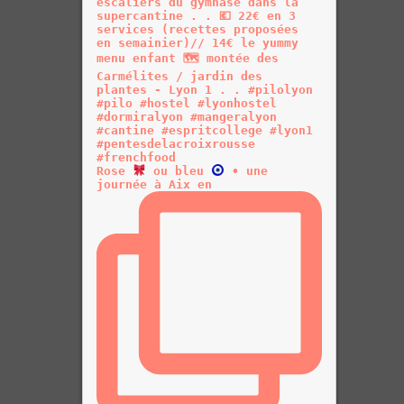
Rose
ou bleu
• une
journée à Aix en