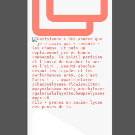
Pilo • prenez un ancien lycée
des pentes de la