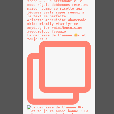
La dernière de l’année
• et
toujours au