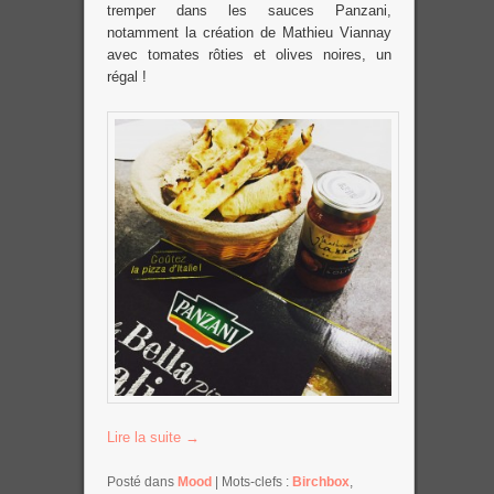
tremper dans les sauces Panzani,
notamment la création de Mathieu Viannay
avec tomates rôties et olives noires, un
régal !
Lire la suite
→
Posté dans
Mood
|
Mots-clefs :
Birchbox
,