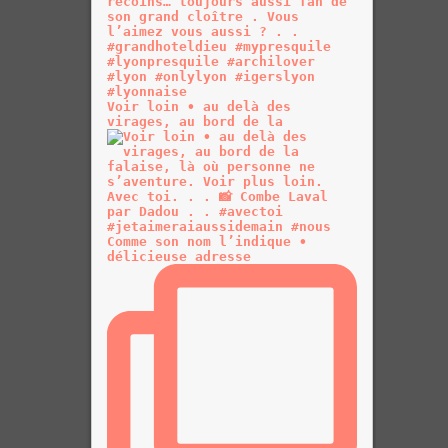
Voir loin • au delà des
virages, au bord de la
Comme son nom l’indique •
délicieuse adresse