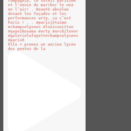
Pilo • prenez un ancien lycée
des pentes de la