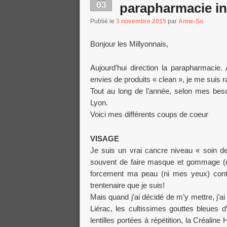
03
parapharmacie i
Publié le
3 novembre 2015
par
Anne-So
Bonjour les Millyonnais,
Aujourd’hui direction la parapharmacie
envies de produits « clean », je me suis
Tout au long de l’année, selon mes bes
Lyon.
Voici mes différents coups de coeur
VISAGE
Je suis un vrai cancre niveau « soin de
souvent de faire masque et gommage (un
forcement ma peau (ni mes yeux) contre
trentenaire que je suis!
Mais quand j’ai décidé de m’y mettre, j’a
Liérac, les cultissimes gouttes bleues 
lentilles portées à répétition, la Créali