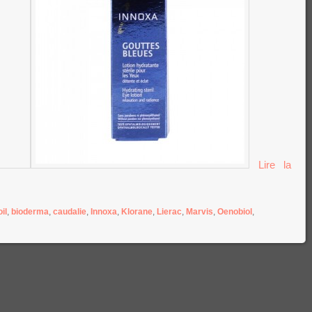
Lire la
oil
,
bioderma
,
caudalie
,
Innoxa
,
Klorane
,
Lierac
,
Marvis
,
Oenobiol
,