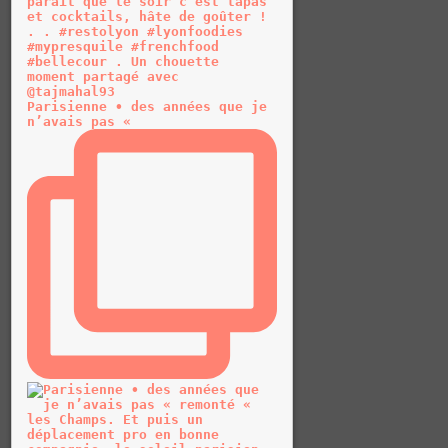
Parisienne • des années que je
n’avais pas «