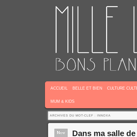
MENU PRINCIPAL
MASQUER LA NAVIGATION PRINCIPALE
MASQUER LA NAVIGATION SECONDAIR
ACCUEIL
BELLE ET BIEN
CULTURE CULT
MUM & KIDS
ARCHIVES DU MOT-CLEF :
INNOXA
Dans ma salle de 
Nov