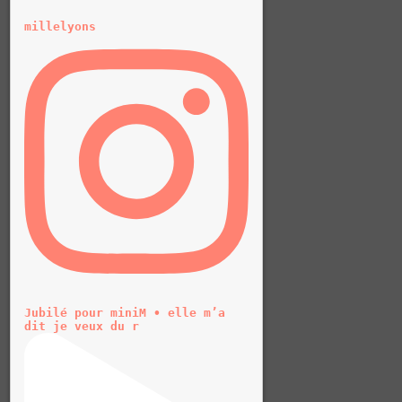
millelyons
Jubilé pour miniM • elle m’a
dit je veux du r