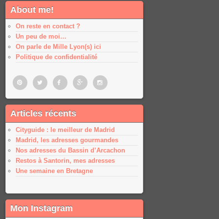
About me!
On reste en contact ?
Un peu de moi…
On parle de Mille Lyon(s) ici
Politique de confidentialité
Pinterest
Twitter
Facebook
Google
Google
Articles récents
plus
plus
Cityguide : le meilleur de Madrid
Madrid, les adresses gourmandes
Nos adresses du Bassin d’Arcachon
Restos à Santorin, mes adresses
Une semaine en Bretagne
Mon Instagram