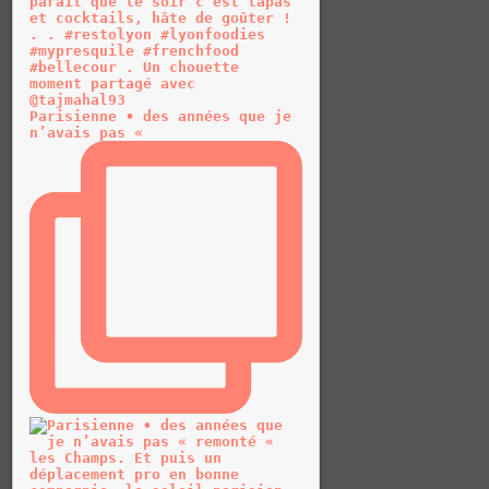
Parisienne • des années que je
n’avais pas «