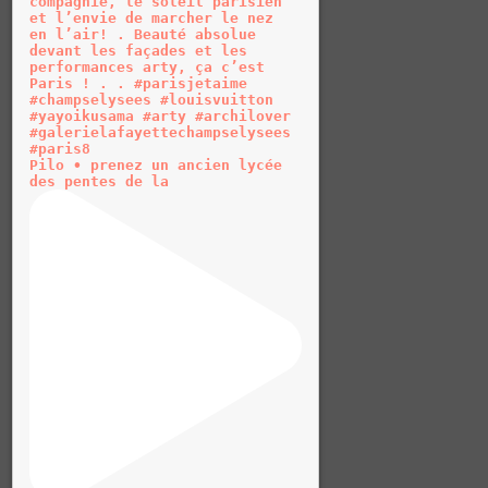
Pilo • prenez un ancien lycée
des pentes de la