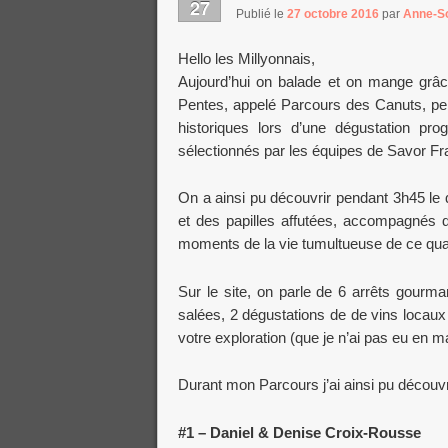
27
Publié le
27 octobre 2016
par
Anne-S
Hello les Millyonnais,
Aujourd’hui on balade et on mange grâ
Pentes, appelé Parcours des Canuts, p
historiques lors d’une dégustation pr
sélectionnés par les équipes de Savor Fr
On a ainsi pu découvrir pendant 3h45 le 
et des papilles affutées, accompagnés d’u
moments de la vie tumultueuse de ce quar
Sur le site, on parle de 6 arrêts gourm
salées, 2 dégustations de de vins locau
votre exploration (que je n’ai pas eu en 
Durant mon Parcours j’ai ainsi pu découv
#1 – Daniel & Denise Croix-Rousse