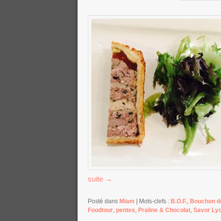
suite
→
Posté dans
Miam
|
Mots-clefs :
B.O.F.
,
Bouchon de
Foodtour
,
pentes
,
Praline & Chocolat
,
Savor Ly