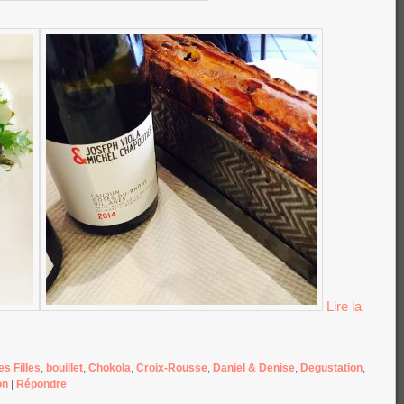
Lire la
s Filles
,
bouillet
,
Chokola
,
Croix-Rousse
,
Daniel & Denise
,
Degustation
,
on
|
Répondre