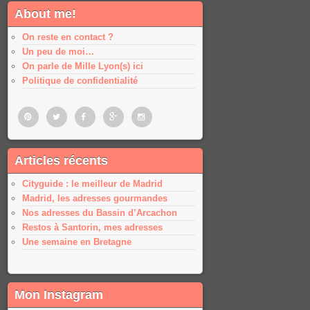
About me!
On reste en contact ?
Un peu de moi…
On parle de Mille Lyon(s) ici
Politique de confidentialité
Pinterest
Twitter
Facebook
Google
Google
Articles récents
plus
plus
Cityguide : le meilleur de Madrid
Madrid, les adresses gourmandes
Nos adresses du Bassin d’Arcachon
Restos à Santorin, mes adresses
Une semaine en Bretagne
Mon Instagram