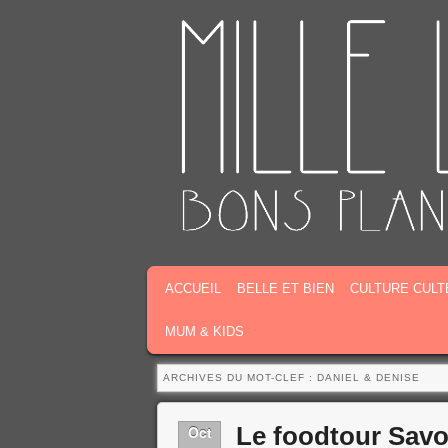
MENU PRINCIPAL
MASQUER LA NAVIGATION PRINCIPALE
MASQUER LA NAVIGATION SECONDAIR
ACCUEIL
BELLE ET BIEN
CULTURE CULT
MUM & KIDS
ARCHIVES DU MOT-CLEF :
DANIEL & DENISE
Le foodtour Savo
Oct