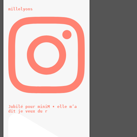
millelyons
Jubilé pour miniM • elle m’a
dit je veux du r