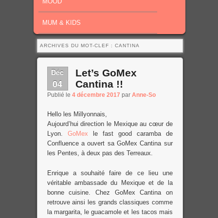
MOOD
MUM & KIDS
ARCHIVES DU MOT-CLEF :
CANTINA
Déc
Let’s GoMex
04
Cantina !!
Publié le
4 décembre 2017
par
Anne-So
Hello les Millyonnais,
Aujourd’hui direction le Mexique au cœur de
Lyon.
GoMex
le fast good caramba de
Confluence a ouvert sa GoMex Cantina sur
les Pentes, à deux pas des Terreaux.
Enrique a souhaité faire de ce lieu une
véritable ambassade du Mexique et de la
bonne cuisine. Chez GoMex Cantina on
retrouve ainsi les grands classiques comme
la margarita, le guacamole et les tacos mais