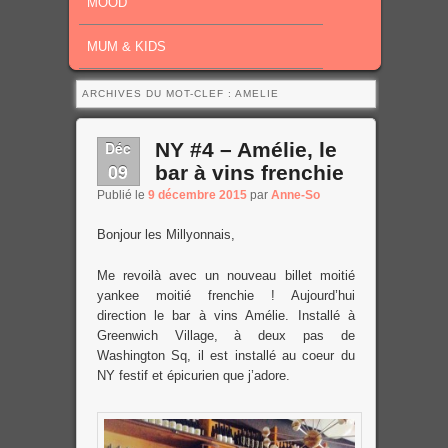
MOOD
MUM & KIDS
ARCHIVES DU MOT-CLEF :
AMELIE
Déc
NY #4 – Amélie, le
09
bar à vins frenchie
Publié le
9 décembre 2015
par
Anne-So
Bonjour les Millyonnais,
Me revoilà avec un nouveau billet moitié
yankee moitié frenchie ! Aujourd’hui
direction le bar à vins Amélie. Installé à
Greenwich Village, à deux pas de
Washington Sq, il est installé au coeur du
NY festif et épicurien que j’adore.