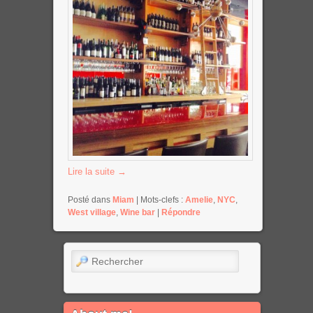
Lire la suite
→
Posté dans
Miam
|
Mots-clefs :
Amelie
,
NYC
,
West village
,
Wine bar
|
Répondre
Rechercher