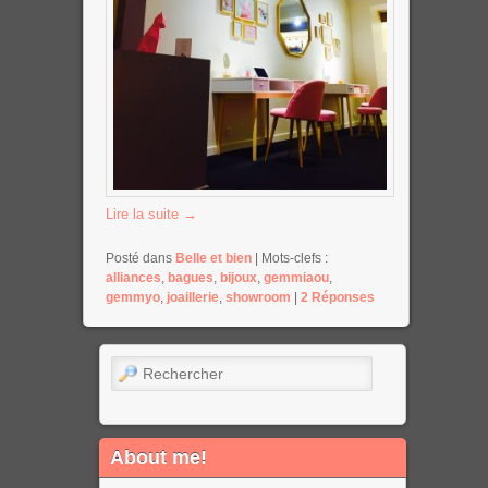
Lire la suite
→
Posté dans
Belle et bien
|
Mots-clefs :
alliances
,
bagues
,
bijoux
,
gemmiaou
,
gemmyo
,
joaillerie
,
showroom
|
2
Réponses
Rechercher
About me!