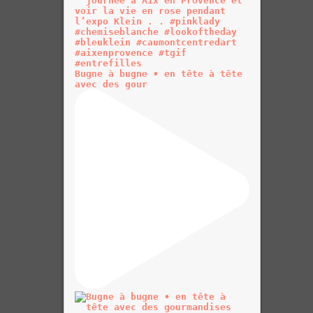
Bugne à bugne • en tête à tête
avec des gour