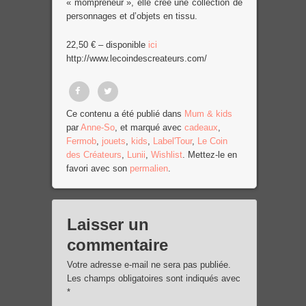
« mompreneur », elle crée une collection de
personnages et d’objets en tissu.
22,50 € – disponible
ici
http://www.lecoindescreateurs.com/
Partager
Tweet
Ce contenu a été publié dans
Mum & kids
par
Anne-So
, et marqué avec
cadeaux
,
sur
Fermob
,
jouets
,
kids
,
Label'Tour
,
Le Coin
Facebook
des Créateurs
,
Lunii
,
Wishlist
. Mettez-le en
favori avec son
permalien
.
Laisser un
commentaire
Votre adresse e-mail ne sera pas publiée.
Les champs obligatoires sont indiqués avec
*