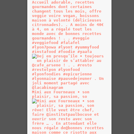
Mini aux Fourneaux • son
plaisir, sa passion, so