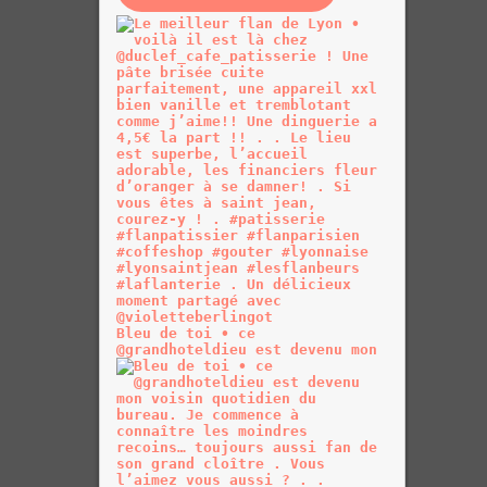
Bleu de toi • ce
@grandhoteldieu est devenu mon