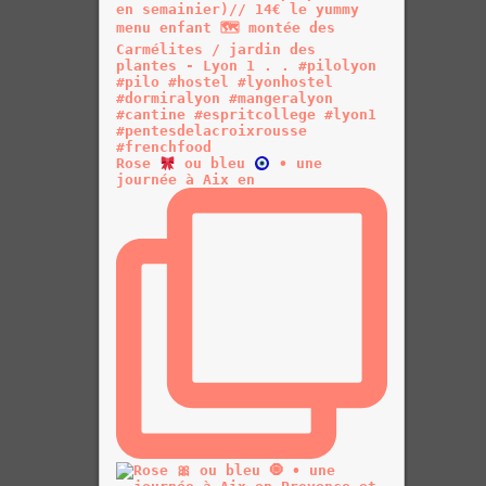
Rose
ou bleu
• une
journée à Aix en