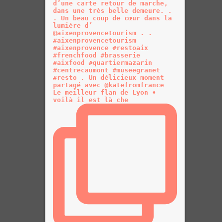
Le meilleur flan de Lyon •
voilà il est là che