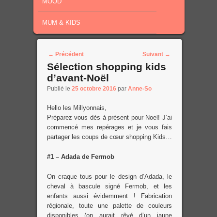
MOOD
MUM & KIDS
Post navigation
←
Précédent
Suivant
→
Sélection shopping kids
d’avant-Noël
Publié le
25 octobre 2016
par
Anne-So
Hello les Millyonnais,
Préparez vous dès à présent pour Noel! J’ai
commencé mes repérages et je vous fais
partager les coups de cœur shopping Kids…
#1 – Adada de Fermob
On craque tous pour le design d’Adada, le
cheval à bascule signé Fermob, et les
enfants aussi évidemment ! Fabrication
régionale, toute une palette de couleurs
disponibles (on aurait rêvé d’un jaune