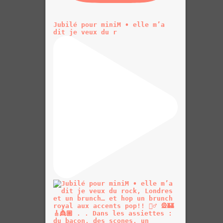
Jubilé pour miniM • elle m’a
dit je veux du r