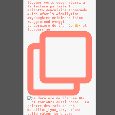
La dernière de l’année
• et
toujours au