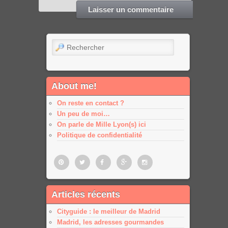
Rechercher
About me!
On reste en contact ?
Un peu de moi…
On parle de Mille Lyon(s) ici
Politique de confidentialité
Pinterest
Twitter
Facebook
Google
Google
Articles récents
plus
plus
Cityguide : le meilleur de Madrid
Madrid, les adresses gourmandes