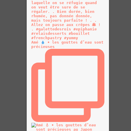
Amé
• les gouttes d’eau sont
précieuses