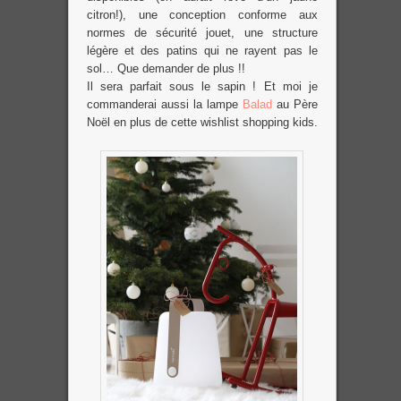
citron!), une conception conforme aux
normes de sécurité jouet, une structure
légère et des patins qui ne rayent pas le
sol… Que demander de plus !!
Il sera parfait sous le sapin ! Et moi je
commanderai aussi la lampe
Balad
au Père
Noël en plus de cette wishlist shopping kids.