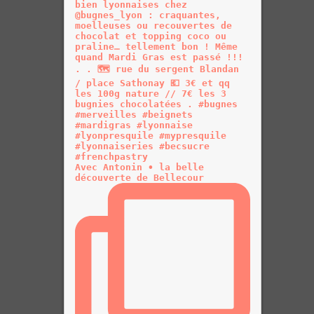
Avec Antonin • la belle
découverte de Bellecour