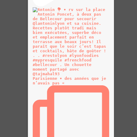
Parisienne • des années que je
n’avais pas «