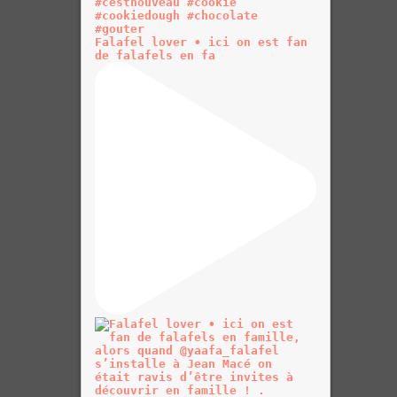
Falafel lover • ici on est fan
de falafels en fa