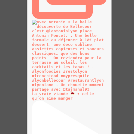
La vraie viande
• celle
qu’on aime manger