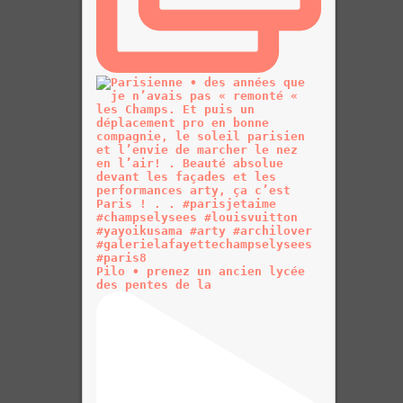
Pilo • prenez un ancien lycée
des pentes de la