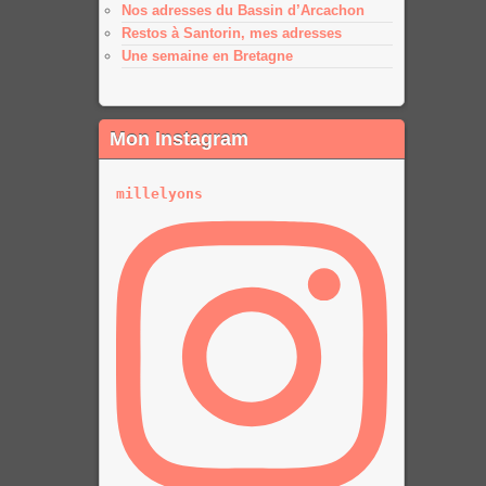
Nos adresses du Bassin d’Arcachon
Restos à Santorin, mes adresses
Une semaine en Bretagne
Mon Instagram
millelyons