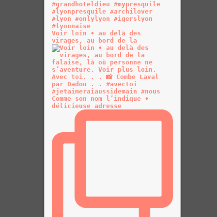
Voir loin • au delà des
virages, au bord de la
Comme son nom l’indique •
délicieuse adresse