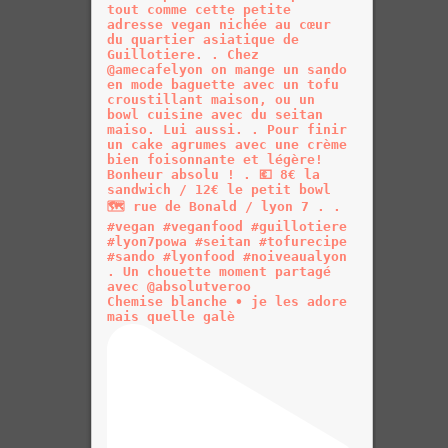
Chemise blanche • je les adore
mais quelle galè