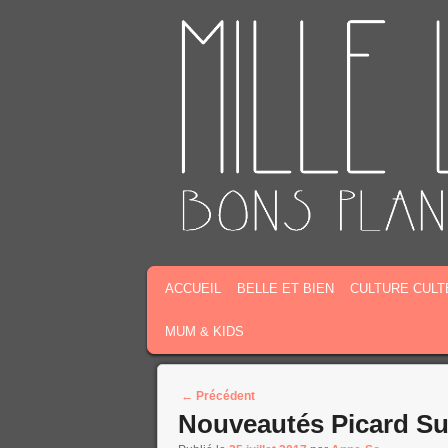
MENU PRINCIPAL
MASQUER LA NAVIGATION PRINCIPALE
MASQUER LA NAVIGATION SECONDAIR
ACCUEIL
BELLE ET BIEN
CULTURE CULT
MUM & KIDS
Post navigation
←
Précédent
Nouveautés Picard Sur