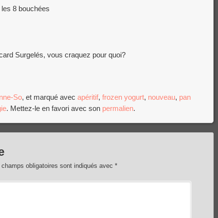
 les 8 bouchées
card Surgelés, vous craquez pour quoi?
nne-So
, et marqué avec
apéritif
,
frozen yogurt
,
nouveau
,
pan
ie
. Mettez-le en favori avec son
permalien
.
e
 champs obligatoires sont indiqués avec
*