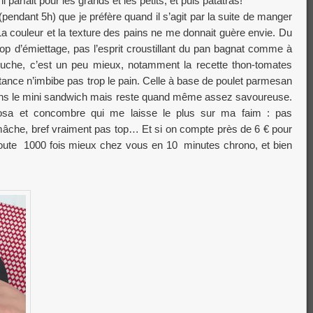
parfait pour les grands et les petits, et puis patatras!
(pendant 5h) que je préfère quand il s’agit par la suite de manger
La couleur et la texture des pains ne me donnait guère envie. Du
trop d’émiettage, pas l’esprit croustillant du pan bagnat comme à
uche, c’est un peu mieux, notamment la recette thon-tomates
stance n’imbibe pas trop le pain. Celle à base de poulet parmesan
dans le mini sandwich mais reste quand même assez savoureuse.
mosa et concombre qui me laisse le plus sur ma faim : pas
mâche, bref vraiment pas top… Et si on compte près de 6 € pour
doute 1000 fois mieux chez vous en 10 minutes chrono, et bien