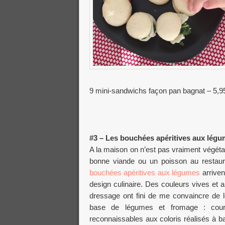
9 mini-sandwichs façon pan bagnat – 5,95
#3 – Les bouchées apéritives aux lég
A la maison on n’est pas vraiment végétar
bonne viande ou un poisson au restaura
bouchées apéritives aux légumes
arriven
design culinaire. Des couleurs vives et a
dressage ont fini de me convaincre de l
base de légumes et fromage : courge
reconnaissables aux coloris réalisés à ba