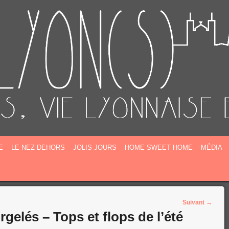
E
E
LE NEZ DEHORS
JOLIS JOURS
HOME SWEET HOME
MÉDIA
Suivant
→
gelés – Tops et flops de l’été