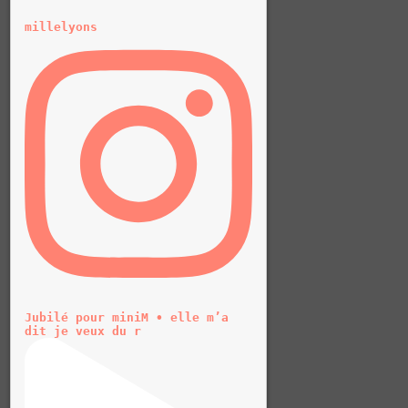
millelyons
Jubilé pour miniM • elle m’a
dit je veux du r