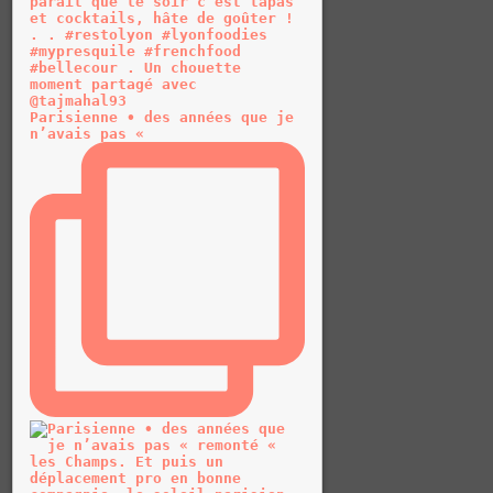
Parisienne • des années que je
n’avais pas «