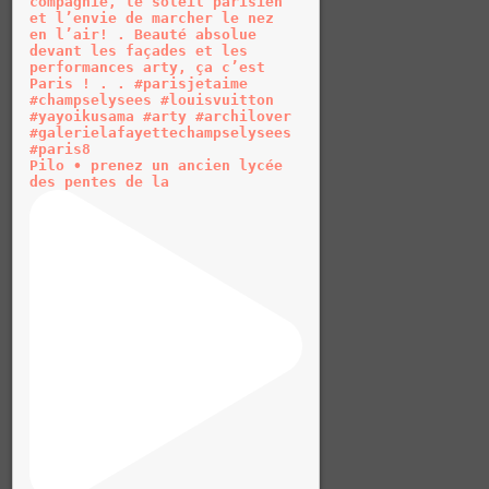
Pilo • prenez un ancien lycée
des pentes de la