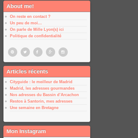
About me!
On reste en contact ?
Un peu de moi…
On parle de Mille Lyon(s) ici
Politique de confidentialité
Pinterest
Twitter
Facebook
Google
Google
Articles récents
plus
plus
Cityguide : le meilleur de Madrid
Madrid, les adresses gourmandes
Nos adresses du Bassin d’Arcachon
Restos à Santorin, mes adresses
Une semaine en Bretagne
Mon Instagram