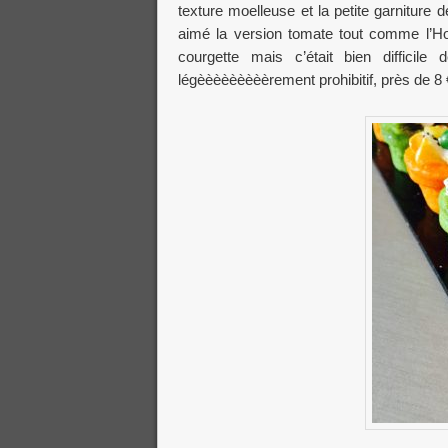
texture moelleuse et la petite garniture
aimé la version tomate tout comme l’Ho
courgette mais c’était bien difficil
légèèèèèèèèèrement prohibitif, près de 