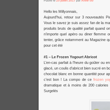
Publié le
25 juillet 2017
par
Anne-So
Hello les Millyonnais,
Aujourd’hui, retour sur 3 nouveautés P
Vous le savez je suis assez fan de la m
produits bruts de qualité parfait quand o
n’importe quel apéro ou diner flemme ou
tenter, grâce notamment au Magazine que
pour cet été
#1 – Le Frozen Yogourt Abricot
L’en-cas parfait à l’heure du goûter ou
glacé, un coulis d’abricot bien sucré en b
chocolat blanc en bonne quantité pour ap
c’est bon ! La compo de ce
frozen yo
dramatique et à moins de 200 calories l
Surgelés