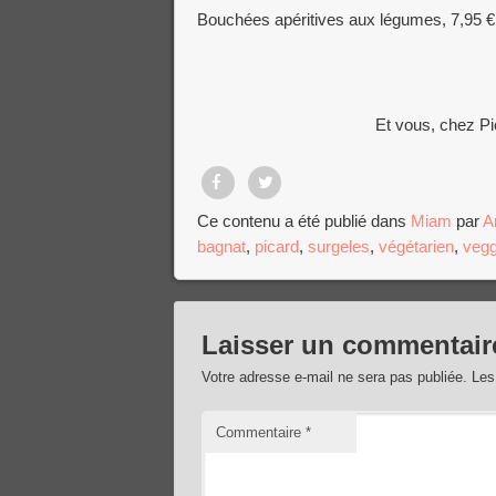
Bouchées apéritives aux légumes, 7,95 €
Et vous, chez Pi
Partager
Tweet
Ce contenu a été publié dans
Miam
par
A
bagnat
,
picard
,
surgeles
,
végétarien
,
vegg
sur
Facebook
Laisser un commentair
Votre adresse e-mail ne sera pas publiée.
Les
Commentaire
*