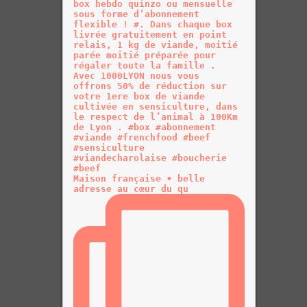
Maison française • belle
adresse au cœur du qu