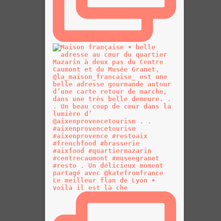
Le meilleur flan de Lyon •
voilà il est là che