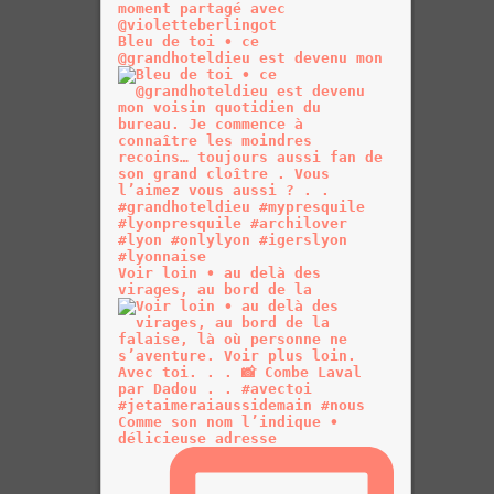
Bleu de toi • ce
@grandhoteldieu est devenu mon
Voir loin • au delà des
virages, au bord de la
Comme son nom l’indique •
délicieuse adresse