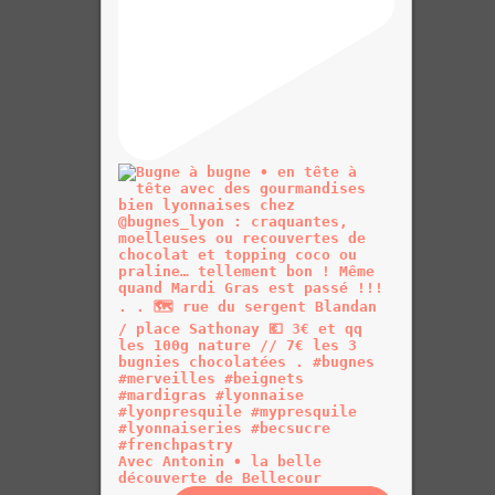
Avec Antonin • la belle
découverte de Bellecour