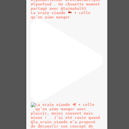
La vraie viande
• celle
qu’on aime manger