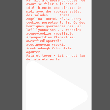
Falafel lover • ici on est fan
de falafels en fa