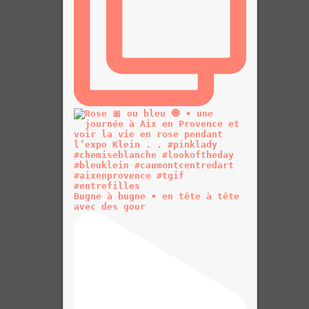
Bugne à bugne • en tête à tête
avec des gour