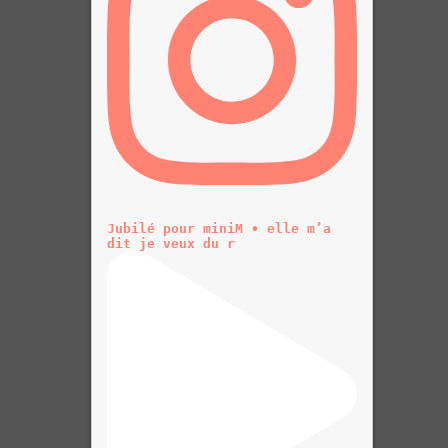
Jubilé pour miniM • elle m’a
dit je veux du r