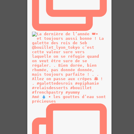
Amé
• les gouttes d’eau sont
précieuses