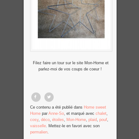
Filez faire un tour sur le site Mon-Home et
parlez-moi de vos coups de coeur !
Partager
Tweet
Ce contenu a été publié dans
Home sweet
Home
par
Anne-So
, et marqué avec
chalet
,
sur
cosy
,
déco
,
étoiles
,
Mon-Home
,
plaid
,
pouf
,
Facebook
vaisselle
. Mettez-le en favori avec son
permalien
.