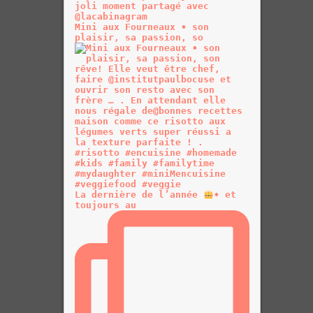
Mini aux Fourneaux • son
plaisir, sa passion, so
La dernière de l’année
• et
toujours au