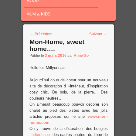
MOOD
MUM & KIDS
Post navigation
←
Précédent
Suivant
→
Mon-Home, sweet
home….
Publié le
3 mars 2016
par
Anne-So
Hello les Millyonnais,
Aujourd’hui coup de coeur pour un nouveau
site de décoration d »intérieur, d’inspiration
cosy chic. Du bois, de la pierre… Des
couleurs neutres…
On aimerait beaucoup pouvoir décorer son
chalet au pied des pistes avec les jolis
articles proposés sur le site
www.mon-
home.com
.
On y trouve de la décoration, des bougies
Lothantique
, des cadres photos, du linge de