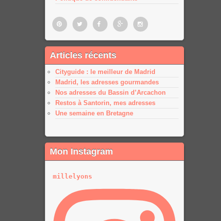
Pinterest
Twitter
Facebook
Google
Google
Articles récents
plus
plus
Cityguide : le meilleur de Madrid
Madrid, les adresses gourmandes
Nos adresses du Bassin d’Arcachon
Restos à Santorin, mes adresses
Une semaine en Bretagne
Mon Instagram
millelyons