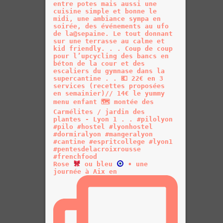
Rose
ou bleu
• une
journée à Aix en