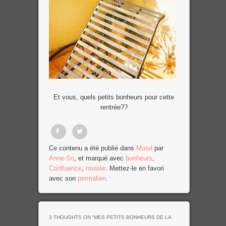
Et vous, quels petits bonheurs pour cette
rentrée??
Partager
Tweet
Ce contenu a été publié dans
Mood
par
Anne-So
, et marqué avec
bonheurs
,
sur
Confluence
,
musée
. Mettez-le en favori
Facebook
avec son
permalien
.
3 THOUGHTS ON “
MES PETITS BONHEURS DE LA