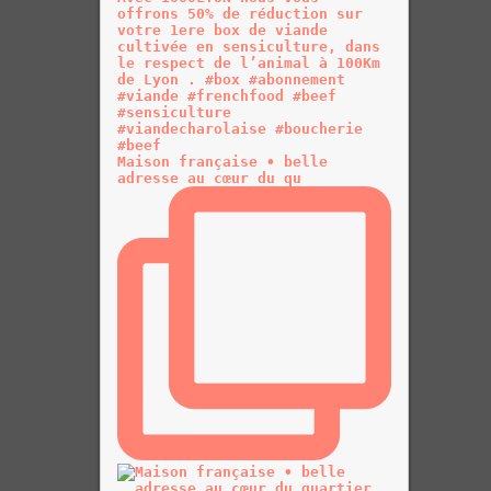
Maison française • belle
adresse au cœur du qu