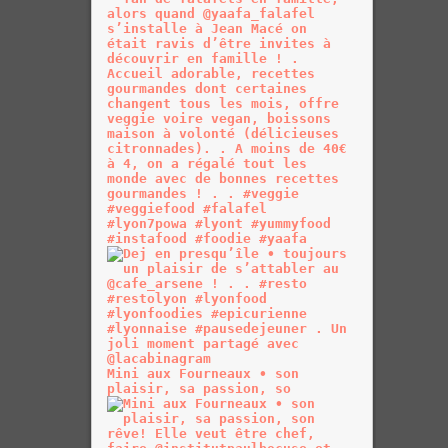
Mini aux Fourneaux • son
plaisir, sa passion, so