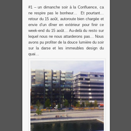
#1 – un dimanche soir à la Confluence, ca
ne respire pas le bonheur… Et pourtant…
retour du 15 août, autoroute bien chargée et
envie d’un dîner en extérieur pour finir ce
week-end du 15 août… Au-delà du resto sur
lequel nous ne nous attarderons pas… Nous
avons pu profiter de la douce lumière du soir
sur la darse et les immeubles design du
quai…