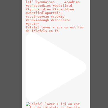
Falafel lover • ici on est fan
de falafels en fa