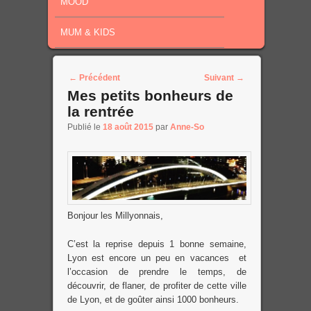
MOOD
MUM & KIDS
Post navigation
←
Précédent
Suivant
→
Mes petits bonheurs de
la rentrée
Publié le
18 août 2015
par
Anne-So
Bonjour les Millyonnais,
C’est la reprise depuis 1 bonne semaine,
Lyon est encore un peu en vacances et
l’occasion de prendre le temps, de
découvrir, de flaner, de profiter de cette ville
de Lyon, et de goûter ainsi 1000 bonheurs.