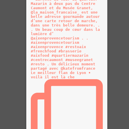
Le meilleur flan de Lyon •
voilà il est là che