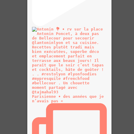
Parisienne • des années que je
n’avais pas «