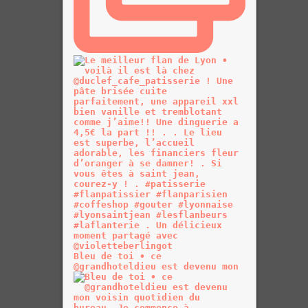
Bleu de toi • ce
@grandhoteldieu est devenu mon