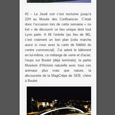
#2 – Le Jeudi soir c’est nocturne jusqu’à
22H au Musée des Confluences. C’etait
donc l’occasion lors de cette semaine « no
kid » de découvrir ce lieu unique dont tout
Lyon parle. A 6€ l’entrée (au lieu de 8€),
c’est vraiment un bon plan (cela marche
aussi si vous avez la carte de fidélité du
centre commercial). J’ai adoré le bâtiment
en lui-même, ce mélange de verre et d’acier,
l’expo sur Boulet (déjà terminée), la partie
Muséum d’Histoire naturelle avec tous ces
animaux plus vrais que nature, la
découverte de la MagiCrêpe de SEB, chère
à Boulet.