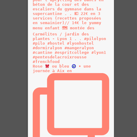
Rose
ou bleu
• une
journée à Aix en