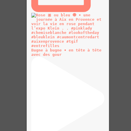
Bugne à bugne • en tête à tête
avec des gour