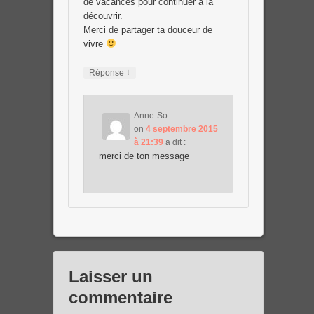
de vacances pour continuer à la
découvrir.
Merci de partager ta douceur de
vivre
↓
Réponse
Anne-So
on
4 septembre 2015
à 21:39
a dit :
merci de ton message
Laisser un
commentaire