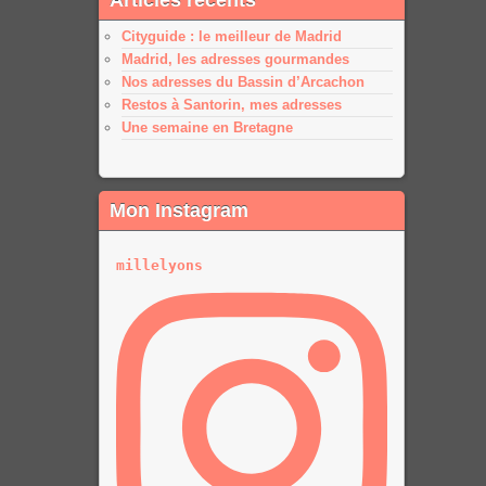
Cityguide : le meilleur de Madrid
Madrid, les adresses gourmandes
Nos adresses du Bassin d’Arcachon
Restos à Santorin, mes adresses
Une semaine en Bretagne
Mon Instagram
millelyons