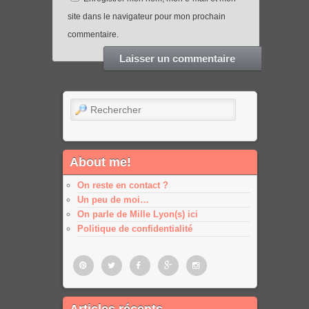
site dans le navigateur pour mon prochain
commentaire.
Rechercher
About me!
On reste en contact ?
Un peu de moi…
On parle de Mille Lyon(s) ici
Politique de confidentialité
Pinterest
Twitter
Facebook
Google
Google
Articles récents
plus
plus