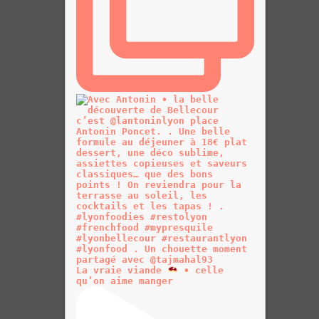
La vraie viande
• celle
qu’on aime manger