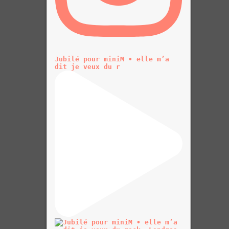
Jubilé pour miniM • elle m’a
dit je veux du r