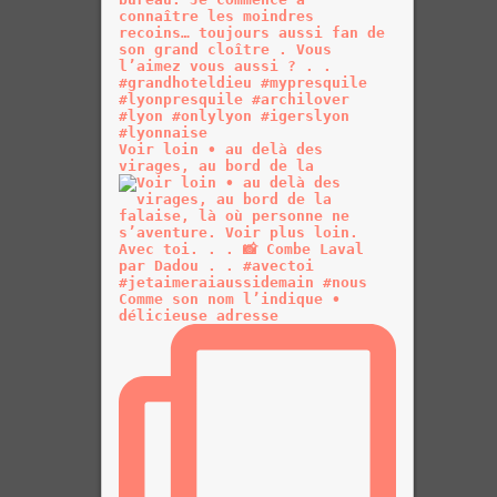
Voir loin • au delà des
virages, au bord de la
Comme son nom l’indique •
délicieuse adresse