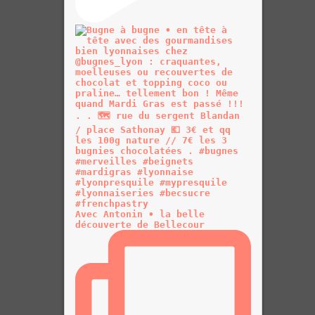
Avec Antonin • la belle
découverte de Bellecour