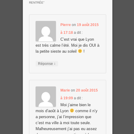
RENTRÉE
”
Pierre
on
19 août 2015
à 17:18
a dit :
C’est vrai que Lyon
est très calme l’été. Moi je dis OUI à
la petite sieste au soleil
!
↓
Réponse
Marie
on
20 août 2015
à 19:09
a dit :
Moi j’aime bien le
mois d’août à Lyon
comme il n’y
a personne, j’ai l’impression que
c’est ma ville à moi toute seule.
Malheureusement j’ai pas eu assez