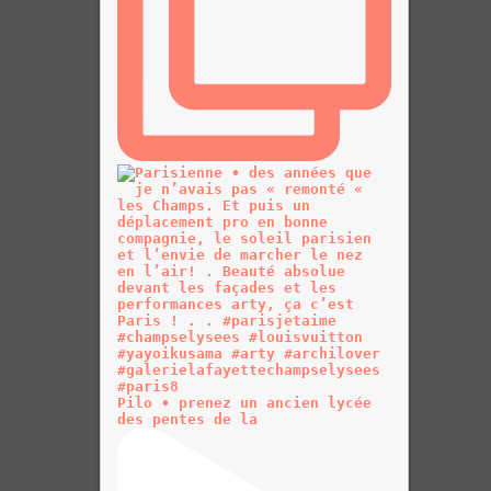
Pilo • prenez un ancien lycée
des pentes de la