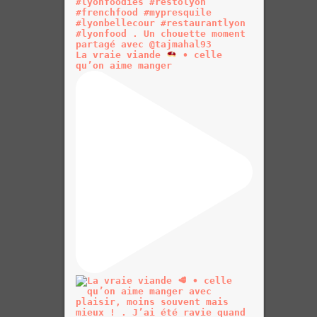
La vraie viande
• celle
qu’on aime manger