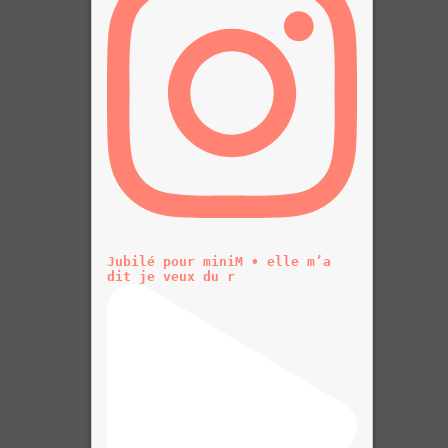
Jubilé pour miniM • elle m’a
dit je veux du r