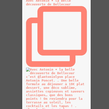
Avec Antonin • la belle
découverte de Bellecour