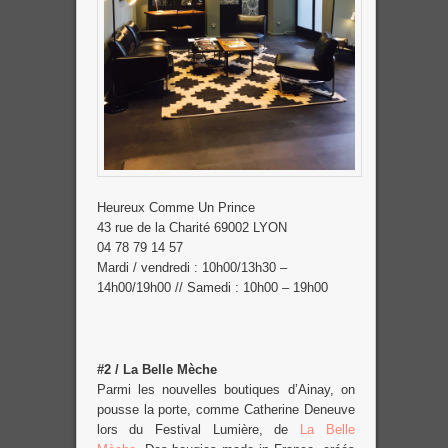
Heureux Comme Un Prince
43 rue de la Charité 69002 LYON
04 78 79 14 57
Mardi / vendredi : 10h00/13h30 –
14h00/19h00 // Samedi : 10h00 – 19h00
#2 / La Belle Mèche
Parmi les nouvelles boutiques d’Ainay, on
pousse la porte, comme Catherine Deneuve
lors du Festival Lumière, de
La Belle