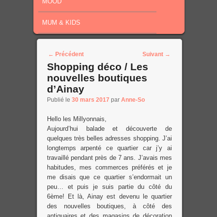
MOOD
MUM & KIDS
Post navigation
←
Précédent
Suivant
→
Shopping déco / Les
nouvelles boutiques
d’Ainay
Publié le
30 mars 2017
par
Anne-So
Hello les Millyonnais,
Aujourd’hui balade et découverte de
quelques très belles adresses shopping. J’ai
longtemps arpenté ce quartier car j’y ai
travaillé pendant près de 7 ans. J’avais mes
habitudes, mes commerces préférés et je
me disais que ce quartier s’endormait un
peu… et puis je suis partie du côté du
6ème! Et là, Ainay est devenu le quartier
des nouvelles boutiques, à côté des
antiquaires et des magasins de décoration