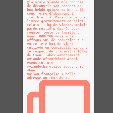
Maison française • belle
adresse au cœur du qu