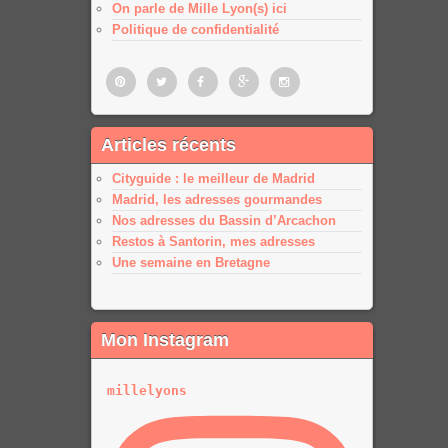
On parle de Mille Lyon(s) ici
Politique de confidentialité
Pinterest
Twitter
Facebook
Google
Google
Articles récents
plus
plus
Cityguide : le meilleur de Madrid
Madrid, les adresses gourmandes
Nos adresses du Bassin d’Arcachon
Restos à Santorin, mes adresses
Une semaine en Bretagne
Mon Instagram
millelyons