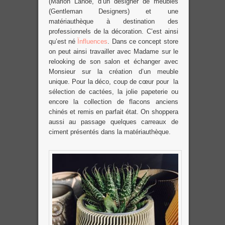
(Marion Lanoë, d’un designer de meubles
(Gentleman Designers) et une
matériauthèque à destination des
professionnels de la décoration. C’est ainsi
qu’est né
Ïnfluences
. Dans ce concept store
on peut ainsi travailler avec Madame sur le
relooking de son salon et échanger avec
Monsieur sur la création d’un meuble
unique. Pour la déco, coup de cœur pour la
sélection de cactées, la jolie papeterie ou
encore la collection de flacons anciens
chinés et remis en parfait état. On shoppera
aussi au passage quelques carreaux de
ciment présentés dans la matériauthèque.