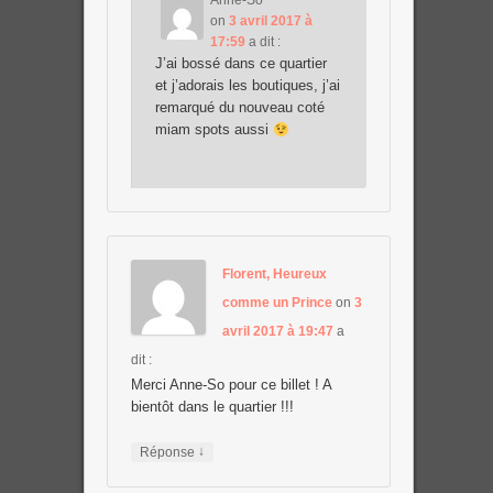
Anne-So
on
3 avril 2017 à
17:59
a dit :
J’ai bossé dans ce quartier
et j’adorais les boutiques, j’ai
remarqué du nouveau coté
miam spots aussi
Florent, Heureux
comme un Prince
on
3
avril 2017 à 19:47
a
dit :
Merci Anne-So pour ce billet ! A
bientôt dans le quartier !!!
↓
Réponse