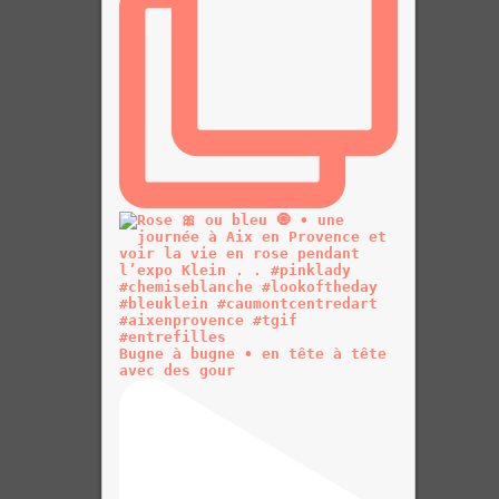
Bugne à bugne • en tête à tête
avec des gour