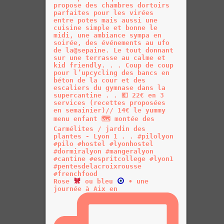
Rose
ou bleu
• une
journée à Aix en