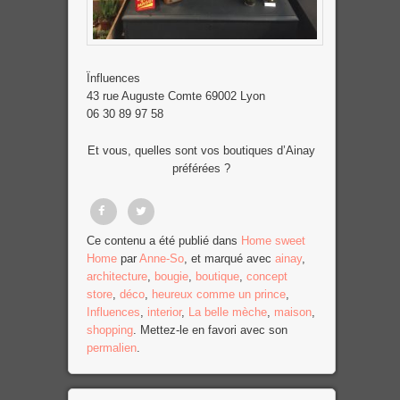
Ïnfluences
43 rue Auguste Comte 69002 Lyon
06 30 89 97 58
Et vous, quelles sont vos boutiques d’Ainay
préférées ?
Partager
Tweet
Ce contenu a été publié dans
Home sweet
Home
par
Anne-So
, et marqué avec
ainay
,
sur
architecture
,
bougie
,
boutique
,
concept
Facebook
store
,
déco
,
heureux comme un prince
,
Influences
,
interior
,
La belle mèche
,
maison
,
shopping
. Mettez-le en favori avec son
permalien
.