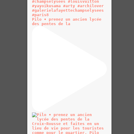
Pilo • prenez un ancien lycée
des pentes de la