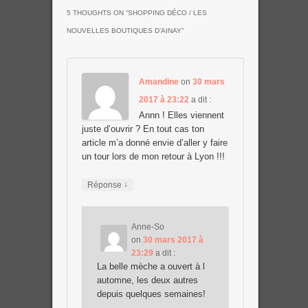
5 THOUGHTS ON “
SHOPPING DÉCO / LES
NOUVELLES BOUTIQUES D’AINAY
”
Amandine
on
30 mars
2017 à 23:22
a dit :
Annn ! Elles viennent
juste d’ouvrir ? En tout cas ton
article m’a donné envie d’aller y faire
un tour lors de mon retour à Lyon !!!
↓
Réponse
Anne-So
on
30 mars 2017 à
23:29
a dit :
La belle mèche a ouvert à l
automne, les deux autres
depuis quelques semaines!