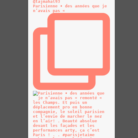
Parisienne • des années que je
n’avais pas «