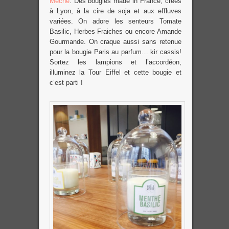
Mèche
. Des bougies made in France, créés
à Lyon, à la cire de soja et aux effluves
variées. On adore les senteurs Tomate
Basilic, Herbes Fraiches ou encore Amande
Gourmande. On craque aussi sans retenue
pour la bougie Paris au parfum… kir cassis!
Sortez les lampions et l’accordéon,
illuminez la Tour Eiffel et cette bougie et
c’est parti !