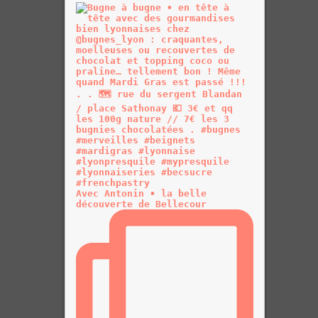
Avec Antonin • la belle
découverte de Bellecour