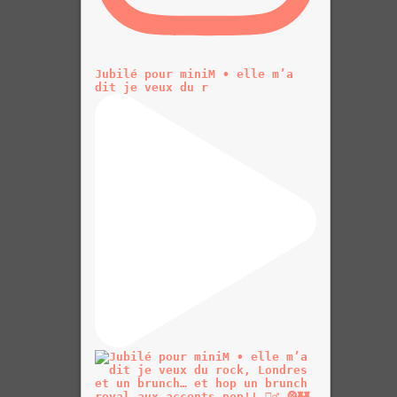
Jubilé pour miniM • elle m’a
dit je veux du r