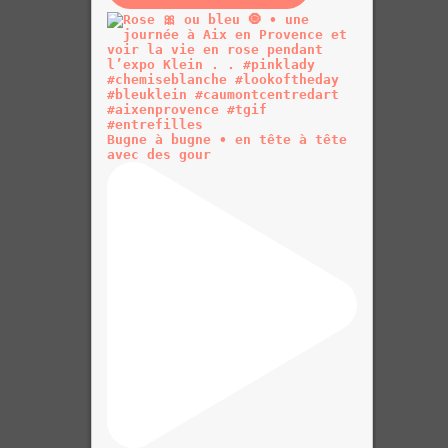
Bugne à bugne • en tête à tête
avec des gour