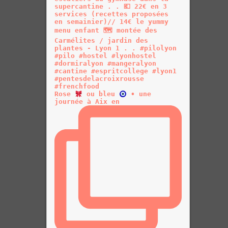
Rose
ou bleu
• une
journée à Aix en