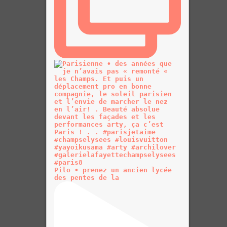
Pilo • prenez un ancien lycée
des pentes de la