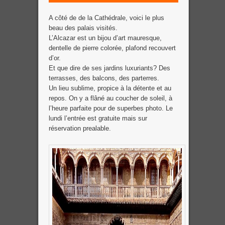
A côté de de la Cathédrale, voici le plus
beau des palais visités.
L’Alcazar est un bijou d’art mauresque,
dentelle de pierre colorée, plafond recouvert
d’or.
Et que dire de ses jardins luxuriants? Des
terrasses, des balcons, des parterres.
Un lieu sublime, propice à la détente et au
repos. On y a flâné au coucher de soleil, à
l’heure parfaite pour de superbes photo. Le
lundi l’entrée est gratuite mais sur
réservation prealable.