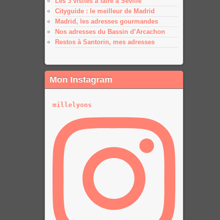
Les 3 visites à faire à Séville
Cityguide : le meilleur de Madrid
Madrid, les adresses gourmandes
Nos adresses du Bassin d’Arcachon
Restos à Santorin, mes adresses
Mon Instagram
millelyons