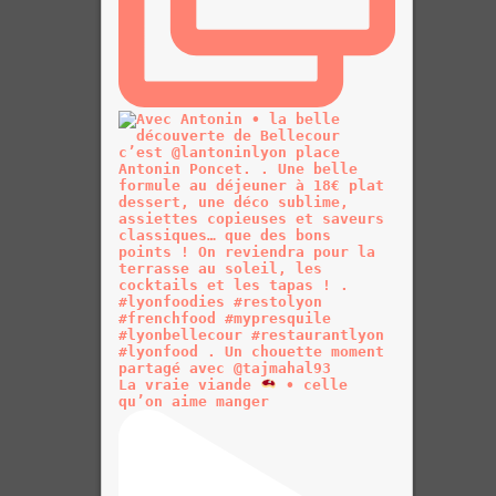
La vraie viande
• celle
qu’on aime manger