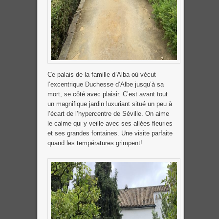
Ce palais de la famille d’Alba où vécut
l’excentrique Duchesse d’Albe jusqu’à sa
mort, se côté avec plaisir. C’est avant tout
un magnifique jardin luxuriant situé un peu à
l’écart de l’hypercentre de Séville. On aime
le calme qui y veille avec ses allées fleuries
et ses grandes fontaines. Une visite parfaite
quand les températures grimpent!