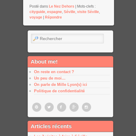
Posté dans
Le Nez Dehors
|
Mots-clefs :
cityguide
,
espagne
,
Séville
,
visite Séville
,
voyage
|
Répondre
Rechercher
About me!
On reste en contact ?
Un peu de moi…
On parle de Mille Lyon(s) ici
Politique de confidentialité
Pinterest
Twitter
Facebook
Google
Google
Articles récents
plus
plus