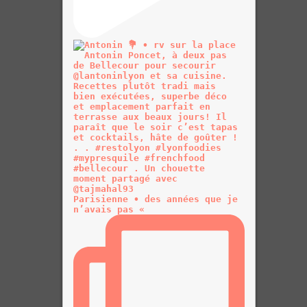
Parisienne • des années que je
n’avais pas «