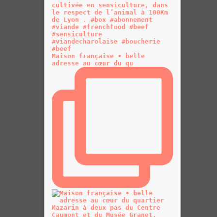
Maison française • belle
adresse au cœur du qu