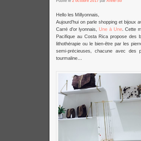
Publié le
2 octobre 2017
par
Anne-So
Hello les Millyonnais,
Aujourd’hui on parle shopping et bijoux a
Carré d’or lyonnais,
Une à Une
. Cette 
Pacifique au Costa Rica propose des bijo
lithothérapie ou le bien-être par les pier
semi-précieuses, chacune avec des pou
tourmaline…