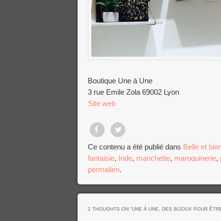
Boutique Une à Une
3 rue Emile Zola 69002 Lyon
Site web
Partager
Tweet
Ce contenu a été publié dans
Belle et bie
fantaisie
,
Inde
,
manchette
,
maroquinerie
,
sur
permalien
.
Facebook
2 THOUGHTS ON “
UNE À UNE, DES BIJOUX POUR ÊTR