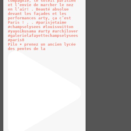
Pilo • prenez un ancien lycée
des pentes de la