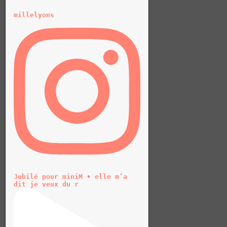
millelyons
Jubilé pour miniM • elle m’a
dit je veux du r