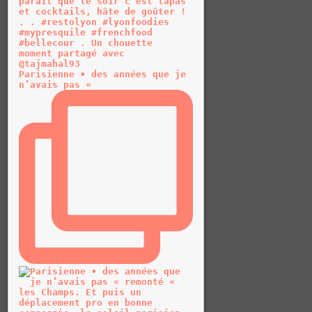
Parisienne • des années que je
n’avais pas «