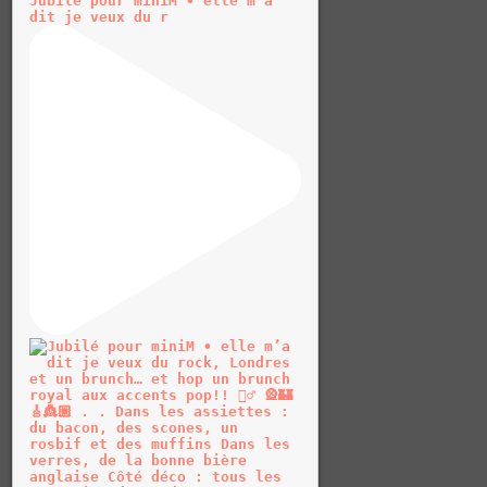
Jubilé pour miniM • elle m’a
dit je veux du r