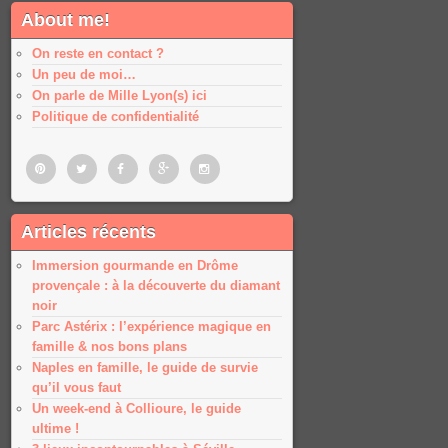
About me!
On reste en contact ?
Un peu de moi…
On parle de Mille Lyon(s) ici
Politique de confidentialité
Pinterest
Twitter
Facebook
Google
Google
Articles récents
plus
plus
Immersion gourmande en Drôme
provençale : à la découverte du diamant
noir
Parc Astérix : l’expérience magique en
famille & nos bons plans
Naples en famille, le guide de survie
qu’il vous faut
Un week-end à Collioure, le guide
ultime !