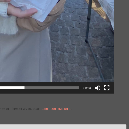
00:04
-le en favori avec son
Lien permanent
.