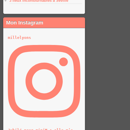
3 lieux incontournables à Séville
Mon Instagram
millelyons