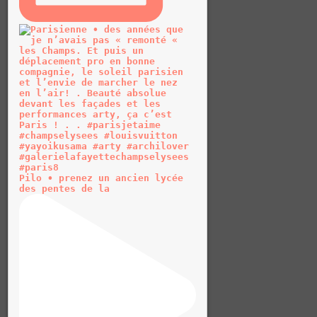
Pilo • prenez un ancien lycée
des pentes de la