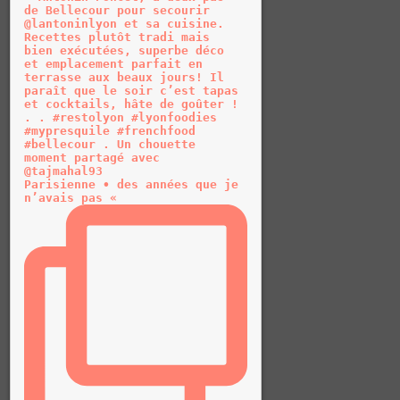
Parisienne • des années que je
n’avais pas «