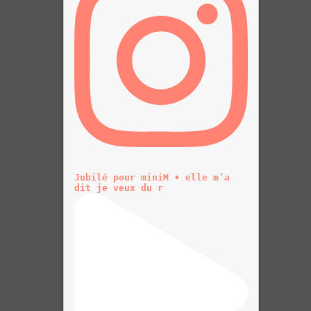
Jubilé pour miniM • elle m’a
dit je veux du r