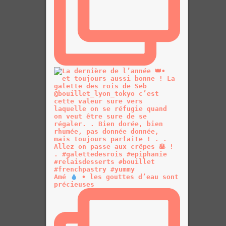
Amé
• les gouttes d’eau sont
précieuses