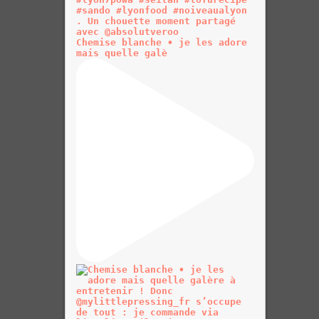
Chemise blanche • je les adore
mais quelle galè