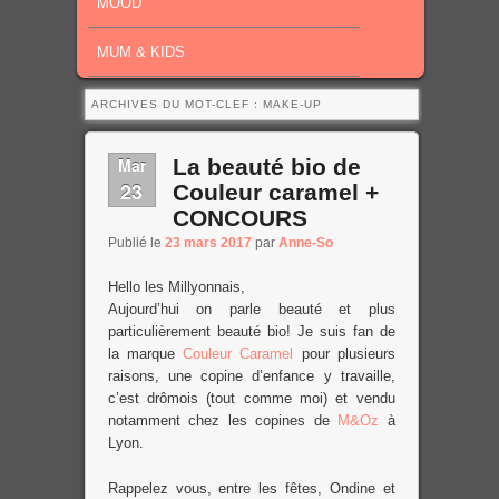
MOOD
MUM & KIDS
ARCHIVES DU MOT-CLEF :
MAKE-UP
Mar
La beauté bio de
23
Couleur caramel +
CONCOURS
Publié le
23 mars 2017
par
Anne-So
Hello les Millyonnais,
Aujourd’hui on parle beauté et plus
particulièrement beauté bio! Je suis fan de
la marque
Couleur Caramel
pour plusieurs
raisons, une copine d’enfance y travaille,
c’est drômois (tout comme moi) et vendu
notamment chez les copines de
M&Oz
à
Lyon.
Rappelez vous, entre les fêtes, Ondine et