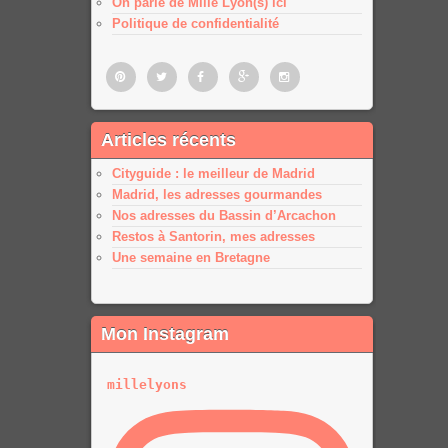
On parle de Mille Lyon(s) ici
Politique de confidentialité
Pinterest
Twitter
Facebook
Google
Google
Articles récents
plus
plus
Cityguide : le meilleur de Madrid
Madrid, les adresses gourmandes
Nos adresses du Bassin d’Arcachon
Restos à Santorin, mes adresses
Une semaine en Bretagne
Mon Instagram
millelyons