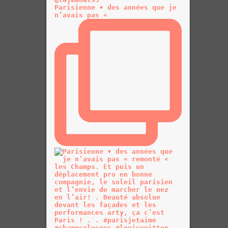
Parisienne • des années que je
n’avais pas «