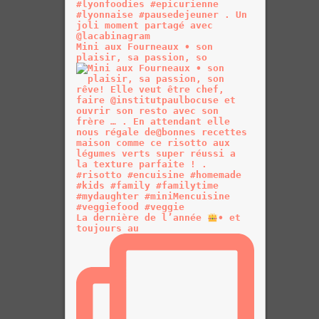
Mini aux Fourneaux • son
plaisir, sa passion, so
La dernière de l’année
• et
toujours au