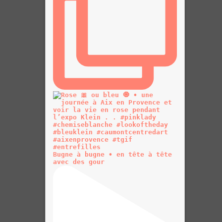
Bugne à bugne • en tête à tête
avec des gour