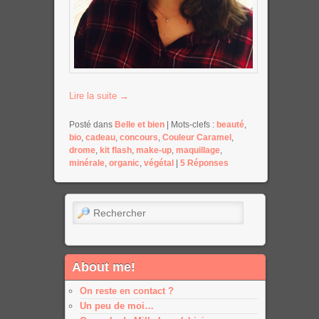
Lire la suite
→
Posté dans
Belle et bien
|
Mots-clefs :
beauté
,
bio
,
cadeau
,
concours
,
Couleur Caramel
,
drome
,
kit flash
,
make-up
,
maquillage
,
minérale
,
organic
,
végétal
|
5
Réponses
Rechercher
About me!
On reste en contact ?
Un peu de moi…