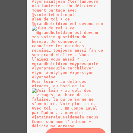
Bleu de toi • ce
@grandhoteldieu est devenu mon
Voir loin • au delà des
virages, au bord de la
Comme son nom l’indique •
délicieuse adresse