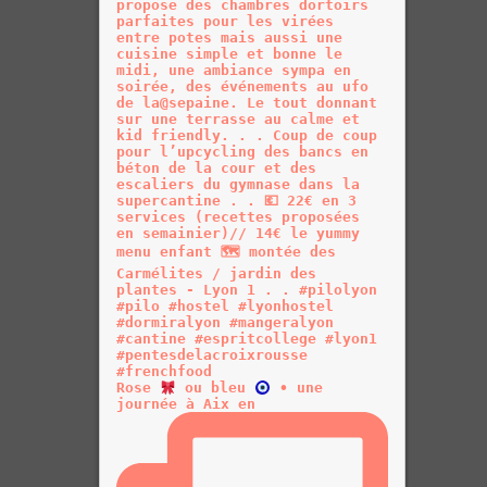
Rose
ou bleu
• une
journée à Aix en