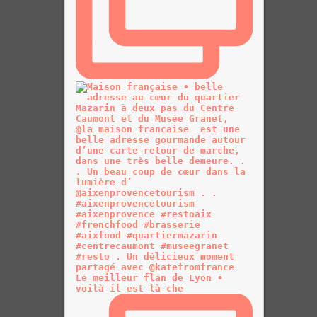
Le meilleur flan de Lyon •
voilà il est là che