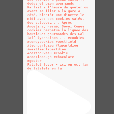
Falafel lover • ici on est fan
de falafels en fa