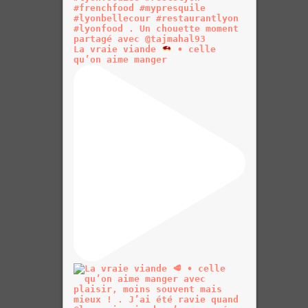
La vraie viande
• celle
qu’on aime manger