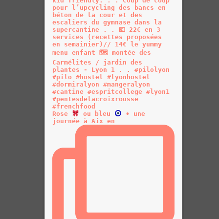
Rose
ou bleu
• une
journée à Aix en