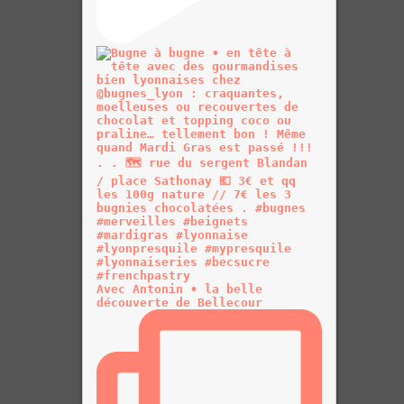
Avec Antonin • la belle
découverte de Bellecour