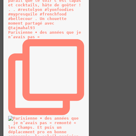
Parisienne • des années que je
n’avais pas «