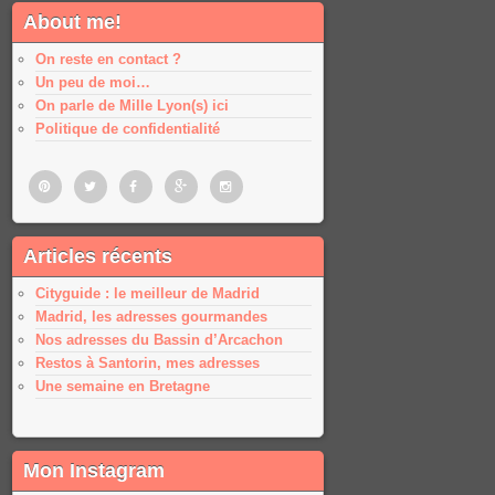
About me!
On reste en contact ?
Un peu de moi…
On parle de Mille Lyon(s) ici
Politique de confidentialité
Pinterest
Twitter
Facebook
Google
Google
Articles récents
plus
plus
Cityguide : le meilleur de Madrid
Madrid, les adresses gourmandes
Nos adresses du Bassin d’Arcachon
Restos à Santorin, mes adresses
Une semaine en Bretagne
Mon Instagram