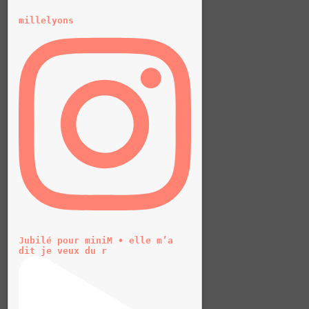
millelyons
Jubilé pour miniM • elle m’a
dit je veux du r