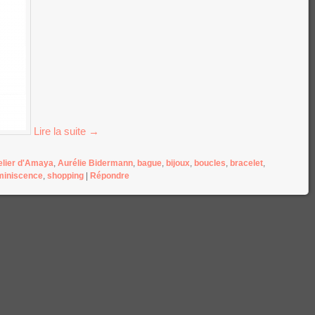
Lire la suite
→
elier d'Amaya
,
Aurélie Bidermann
,
bague
,
bijoux
,
boucles
,
bracelet
,
iniscence
,
shopping
|
Répondre