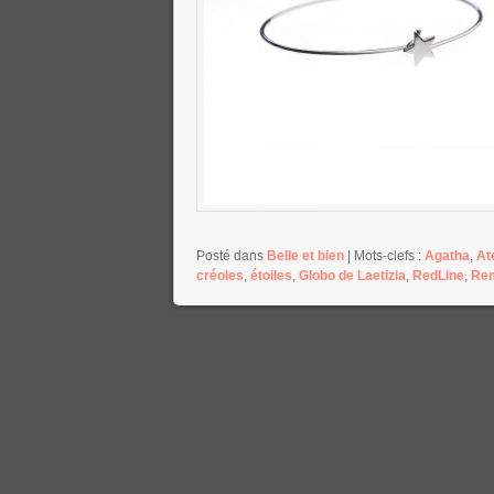
Posté dans
Belle et bien
|
Mots-clefs :
Agatha
,
At
créoles
,
étoiles
,
Globo de Laetizia
,
RedLine
,
Rem