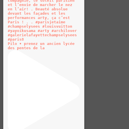
Pilo • prenez un ancien lycée
des pentes de la