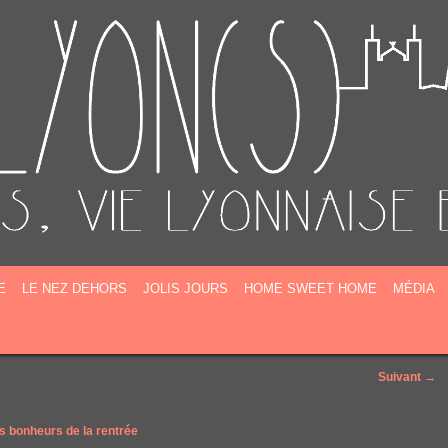
E
E
LE NEZ DEHORS
JOLIS JOURS
HOME SWEET HOME
MÉDIA
Suivant →
s bonheurs de la rentrée