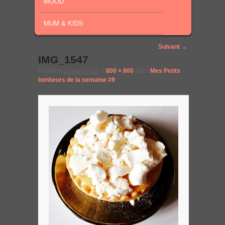
MOOD
MUM & KIDS
Image navigation
Suivant →
IMG_1547
Publié le
29 avril 2015
à
800 × 800
dans
Mes Petits
bonheurs de la semaine #9